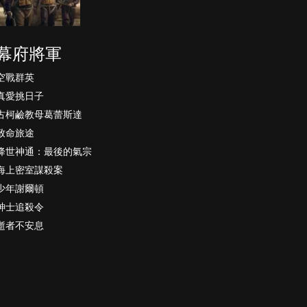
幕府將軍
空戰群英
真愛挑日子
古柯鹼教母葛蕾斯達
致命旅途
降世神通：最後的氣宗
海上密室謀殺案
少年謝爾頓
紳士追殺令
逝者不安息