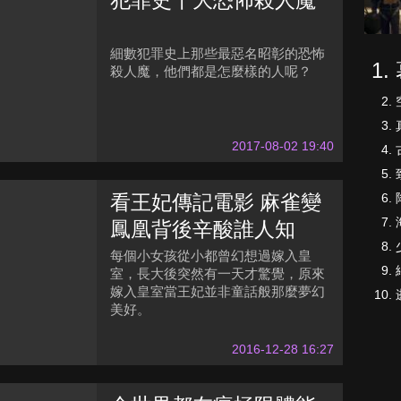
犯罪史十大恐怖殺人魔
細數犯罪史上那些最惡名昭彰的恐怖
殺人魔，他們都是怎麼樣的人呢？
2017-08-02 19:40
看王妃傳記電影 麻雀變
鳳凰背後辛酸誰人知
每個小女孩從小都曾幻想過嫁入皇
室，長大後突然有一天才驚覺，原來
嫁入皇室當王妃並非童話般那麼夢幻
美好。
2016-12-28 16:27