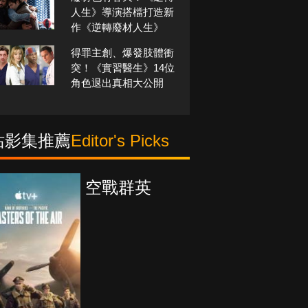
人生》導演搭檔打造新
作《逆轉廢材人生》
得罪主創、爆發肢體衝
突！《實習醫生》14位
角色退出真相大公開
站影集推薦
Editor's Picks
空戰群英