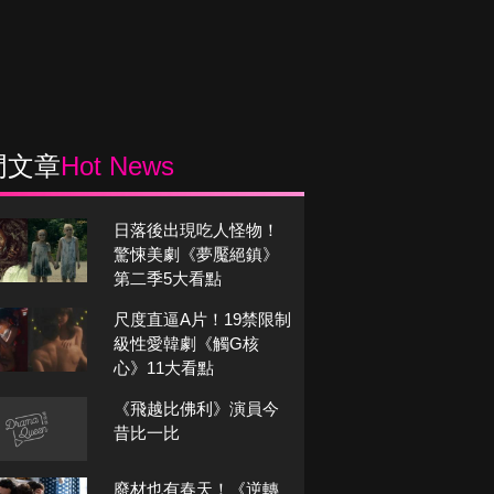
門文章
Hot News
日落後出現吃人怪物！
驚悚美劇《夢魘絕鎮》
第二季5大看點
尺度直逼A片！19禁限制
級性愛韓劇《觸G核
心》11大看點
《飛越比佛利》演員今
昔比一比
廢材也有春天！《逆轉