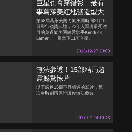
巨星也會穿錯衫 最有
事葛萊美紅地毯造型大
盤點
第58屆葛萊美獎將於美國時間2月15
日舉行頒獎典禮，今年入圍者最受注
目的莫過於美國饒舌歌手Kendrick
Lamar，一舉拿下11項入圍。
2016-12-27 20:00
無法參透！15部結局超
震撼驚悚片
以下嚴選15部不容錯過的影片，第一
次看時劇情保證讓你無法參透。
2017-02-24 10:48