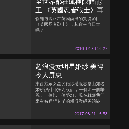
全世界都在瘋極限體能
王 《英國忍者戰士》再
創人體顛峰
你知道現正在英國熱播的實境節目
《英國忍者戰士》，其實來自日本
嗎？
2016-12-28 16:27
超浪漫女明星婚紗 美得
令人屏息
東西方眾女星的婚紗禮服盡是由知名
婚紗設計師操刀設計，一個比一個華
麗，一個比一個夢幻。現在就讓我們
來看看這些女星的超浪漫絕美婚紗
吧！
2017-08-21 16:53