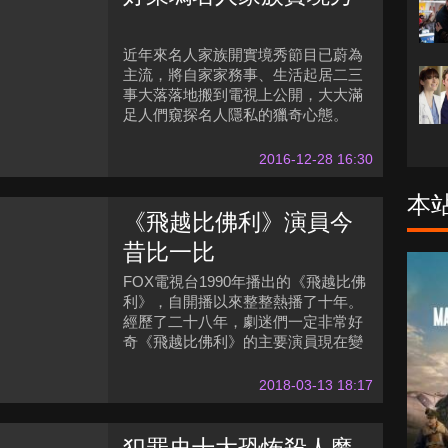
近年來名人家族開實境秀節目已蔚為
主流，將自家家務事、生活起居二三
事大落落地搬到電視上公開，大大滿
足人們窺探名人隱私的獵奇心態。
2016-12-28 16:30
本
《飛越比佛利》演員今
昔比一比
FOX電視台1990年播出的《飛越比佛
利》，自開播以來整整熱播了十年。
經歷了二十八年，劇迷們一定非常好
奇《飛越比佛利》的主要演員現在變
成什麼樣？就讓我們一起來看看吧！
2018-03-13 18:17