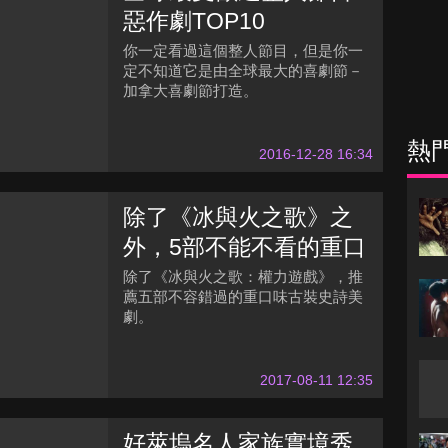
惡作劇TOP10
你一定看過這個整人節目，但是你一
定不知道它是由全球最大的喜劇節－
加拿大喜劇節打造。
熱
2016-12-28 16:34
除了《冰與火之歌》之
外，5部不能不看的重口
味古裝史詩美劇推薦
除了《冰與火之歌：權力遊戲》，推
薦五部不容錯過的重口味古裝史詩美
劇。
2017-08-11 12:35
好萊塢名人家族實境秀