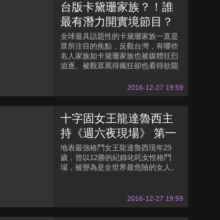
台版卡黛珊家族？！誰
最有潛力開實境節目？
全球最具話題性的卡黛珊家族一直是
眾所注目的焦點，反觀台灣，有哪些
名人家族如卡黛珊家族也被媒體狂烈
追逐、被觀眾罵得瘋狂卻也看得欲罷
不能呢？
2016-12-27 19:59
十字固女王龍達魯西主
持《週六夜現場》 第一
次上電視不用被揍
地表最強格鬥女王龍達魯西現年29
歲，曾以12勝的紀錄叱吒女性格鬥
場，被譽為是全世界最危險的女人。
2016-12-27 19:59