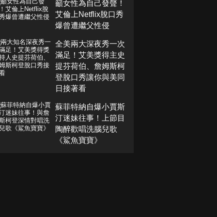
籲女性為自己發聲！
艾倫上Netflix脫口秀
爆曾遭繼父性侵
全美兩大深夜秀一次
滿足！艾美獎得主史
提芬荷伯、詹姆斯柯
登脫口秀讓你與美同
日接著看
蘇菲特納自爆小賈斯
汀迷妹往事！上節目
陶醉歡唱洗腦兒歌
《鯊魚寶寶》