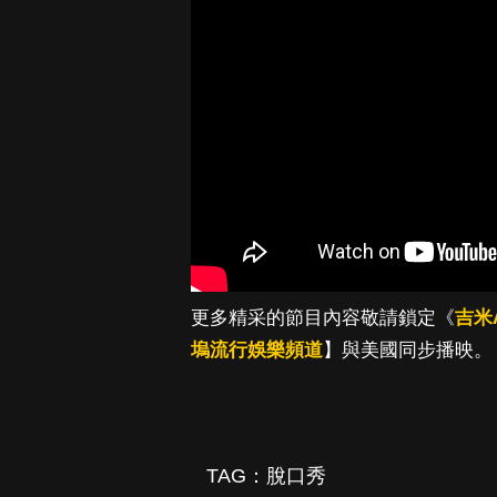
更多精采的節目內容敬請鎖定《
吉米
塢流行娛樂頻道
】與美國同步播映。
TAG：
脫口秀