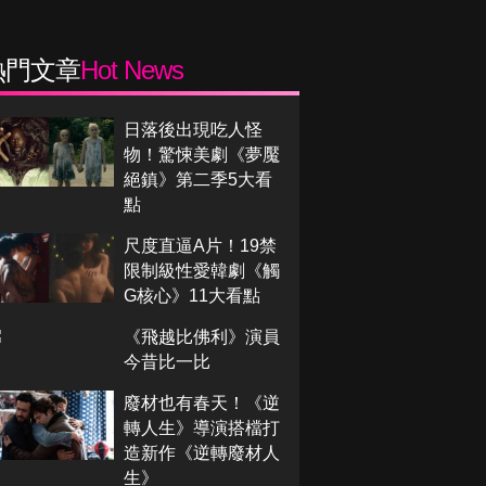
熱門文章
Hot News
日落後出現吃人怪
物！驚悚美劇《夢魘
絕鎮》第二季5大看
點
尺度直逼A片！19禁
限制級性愛韓劇《觸
G核心》11大看點
《飛越比佛利》演員
今昔比一比
廢材也有春天！《逆
轉人生》導演搭檔打
造新作《逆轉廢材人
生》