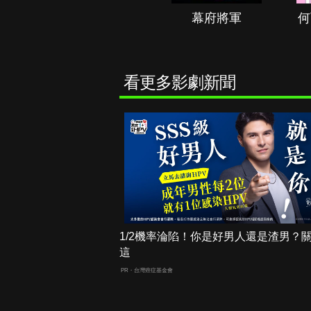
秘境春光
幕府將軍
何
看更多影劇新聞
1/2機率淪陷！你是好男人還是渣男？
這
PR・台灣癌症基金會