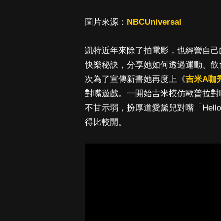
圖片來源：
NBCUniversal
凱特近年來除了拍電影，也經營自己的
快樂秘訣，分享她如何透過運動、飲
次為了宣傳新書她再度上《
吉米A咖
對嘴遊戲。一開始吉米模仿歐普拉對嘴「Ev
不甘示弱，扮厚道愛黛兒對嘴「Hello fr
得比較開。