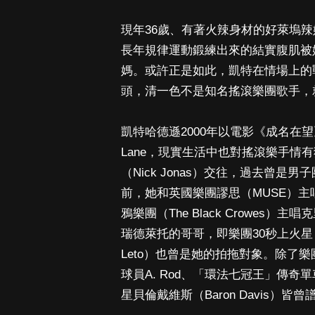
現年36歲、有著火辣身材的好萊塢
長年規律運動鍛練出來的結實腹肌被
媽。或許正是如此，凱特在情場上的
頭，清一色不是知名搖滾樂團歌手，
凱特哈德遜2000年以電影《成名在
Lane，現實生活中也對搖滾樂手情
（Nick Jonas）交往，過去曾是男子
前，她和英國樂團謬思（MUSE）主唱馬
鴉樂團（The Black Crowes）主
瑞德萊托的哥哥，即樂團30秒上火星（30 
Leto）也曾是她的拍拖對象。除了
球員A. Rod、「環法七冠王」傳奇單車
星貝倫戴維斯（Baron Davis）皆