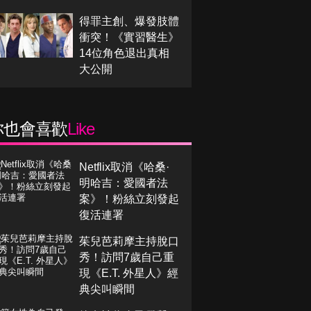
得罪主創、爆發肢體
衝突！《實習醫生》
14位角色退出真相
大公開
你也會喜歡
Like
Netflix取消《哈桑·
明哈吉：愛國者法
案》！粉絲立刻發起
復活連署
茱兒芭莉摩主持脫口
秀！訪問7歲自己重
現《E.T. 外星人》經
典尖叫瞬間