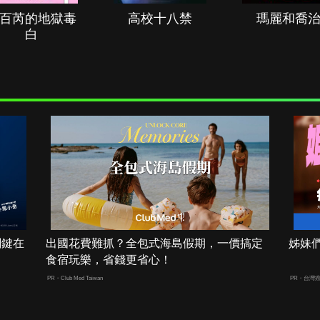
百芮的地獄毒
高校十八禁
瑪麗和喬
白
關鍵在
出國花費難抓？全包式海島假期，一價搞定
姊妹們
食宿玩樂，省錢更省心！
PR・Club Med Taiwan
PR・台灣