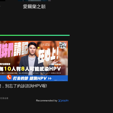
治
愛爾蘭之願
空戰群英
，別忘了約診諮詢HPV喔!
癌症基金會
Recommended by