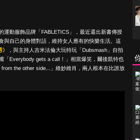
運動服飾品牌「FABLETICS」，最近還出新書
傳授
食與自己的身體對話，維持女人應有的快樂生活。這
秀
》，與主持人吉米法倫大玩特玩「Dubsmash」自拍
erybody gets a call！」相當爆笑，爾後凱特也
om the other side...」維妙維肖，兩人根本在比誰放