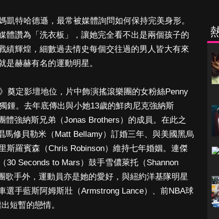
辣媽凱特哈德遜，最常被媒體詢問如何保持完美身形。
媒體讚為「洗衣板」，讓她完全看不出是兩個孩子的
戰績輝煌，細數過去情史每個交往過的男人皆大有來
就是赫赫有名的運動明星。
望》奠定影壇地位，片中飾演搖滾樂團的女粉絲Penny
有獨鍾。去年底傳出與小她13歲的鮮肉尼克強納斯
團體強納斯兄弟（Jonas Brothers）的成員。在此之
修貝勒米（Matt Bellamy）訂婚三年、與美國黑烏
唱克里斯羅賓森（Chris Robinson）維持七年婚姻。連傑
Seconds to Mars）鼓手雪儂萊托（Shannon
樂團歌手外，運動員亦是她的愛好，與紐約洋基隊明星
選手藍斯阿姆斯壯（Armstrong Lance）、前NBA球
曾譜出短暫的戀情。