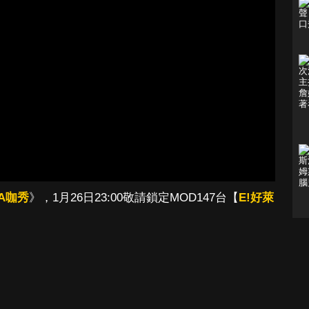
A咖秀
》，1月26日23:00敬請鎖定MOD147台【
E!好萊