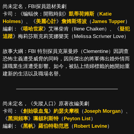
尚未定名，FBI探員題材美劇
卡司：《蝙蝠俠：開戰時刻》
凱蒂荷姆斯
（
Katie
Holmes
）、《
美麗心計
》
詹姆斯塔波
（
James Tupper
）
編劇：《
嘻哈世家
》艾琳柴肯（Ilene Chaiken）、《
疑犯
追蹤
》梅莉莎斯克莉芙娜樂芙（Melissa Scrivner Love）
故事大綱：FBI 特別探員克萊曼婷（Clementine）因調查
恐怖主義遭受威脅的同時，因與傑出的將軍傳出婚外情而
讓職業生涯遭受影響。如今，被貼上情婦標籤的她開始重
建新的生活以及職場名譽。
————————————————————
尚未定名，《失蹤人口》原著改編美劇
卡司：《
創始吸血鬼
》
約瑟夫摩根
（
Joseph Morgan
）、
《
黑洞頻率
》
珮頓利斯特
（
Peyton List
）
編劇：《
黑帆
》
羅伯特勒范恩
（
Robert Levine
）