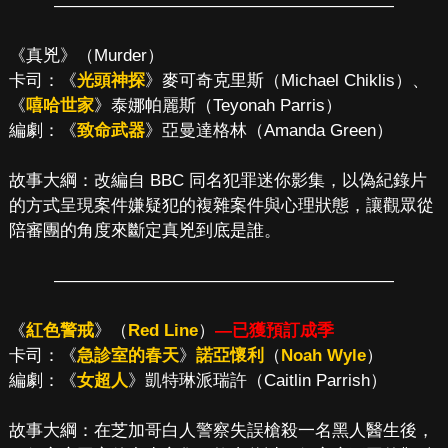
————————————————————
《真兇》（Murder）
卡司：《
光頭神探
》麥可奇克里斯（Michael Chiklis）、
《
嘻哈世家
》泰娜帕麗斯（Teyonah Parris）
編劇：《
致命武器
》亞曼達格林（Amanda Green）
故事大綱：改編自 BBC 同名犯罪迷你影集，以偽紀錄片
的方式呈現案件嫌疑犯的複雜案件與心理狀態，讓觀眾從
陪審團的角度來斷定真兇到底是誰。
————————————————————
《
紅色警戒
》（
Red Line
）
—已獲預訂成季
卡司：《
急診室的春天
》
諾亞懷利
（
Noah Wyle
）
編劇：《
女超人
》凱特琳派瑞許（Caitlin Parrish）
故事大綱：在芝加哥白人警察失誤槍殺一名黑人醫生後，