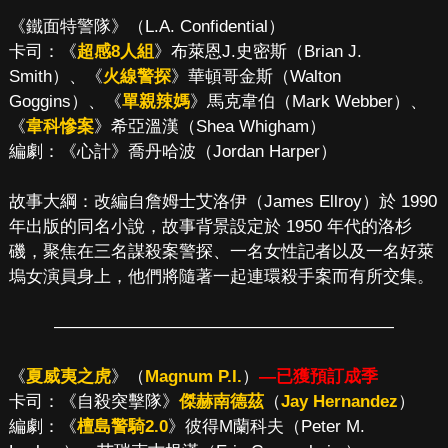
《鐵面特警隊》（L.A. Confidential）
卡司：《
超感8人組
》布萊恩J.史密斯（Brian J.
Smith）、《
火線警探
》華頓哥金斯（Walton
Goggins）、《
單親辣媽
》馬克韋伯（Mark Webber）、
《
韋科慘案
》希亞溫漢（Shea Whigham）
編劇：《心計》喬丹哈波（Jordan Harper）
故事大綱：改編自詹姆士艾洛伊（James Ellroy）於 1990
年出版的同名小說，故事背景設定於 1950 年代的洛杉
磯，聚焦在三名謀殺案警探、一名女性記者以及一名好萊
塢女演員身上，他們將隨著一起連環殺手案而有所交集。
————————————————————
《
夏威夷之虎
》（
Magnum P.I.
）
—已獲預訂成季
卡司：《自殺突擊隊》
傑赫南德茲
（
Jay Hernandez
）
編劇：《
檀島警騎2.0
》彼得M蘭科夫（Peter M.