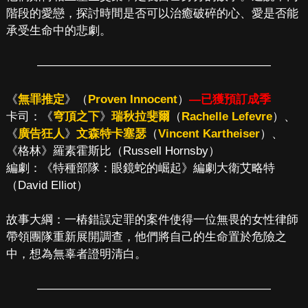
階段的愛戀，探討時間是否可以治癒破碎的心、愛是否能
承受生命中的悲劇。
————————————————————
《
無罪推定
》（
Proven Innocent
）
—已獲預訂成季
卡司：《
穹頂之下
》
瑞秋拉斐爾
（
Rachelle Lefevre
）、
《
廣告狂人
》
文森特卡塞瑟
（
Vincent Kartheiser
）、
《格林》羅素霍斯比（Russell Hornsby）
編劇：《特種部隊：眼鏡蛇的崛起》編劇大衛艾略特
（David Elliot）
故事大綱：一樁錯誤定罪的案件使得一位無畏的女性律師
帶領團隊重新展開調查，他們將自己的生命置於危險之
中，想為無辜者證明清白。
————————————————————