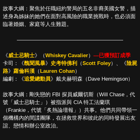
故事大綱：聚焦於任職紐約警局的五名非裔美國女警，描
述身為姊妹的她們在面對高風險的職業挑戰時，也必須面
臨著婚姻、家庭等人生難題。
————————————————————
《
威士忌騎士
》（
Whiskey Cavalier
）
—已獲預訂成季
卡司：《
醜聞風暴
》
史考特佛利
（
Scott Foley
）、《
陰屍
路
》
蘿倫科漢
（
Lauren Cohan
）
編劇：《
追愛總動員
》戴夫赫明森（Dave Hemingson）
故事大綱：剛失戀的 FBI 探員威爾切斯（Will Chase，代
號「威士忌騎士」）被指派與 CIA 特工法蘭琪
（Frankie，代號「炙熱論壇報」）共事。他們共同帶領一
個機構內的間諜團隊，在拯救世界和彼此的同時發展出友
誼、戀情和辦公室政治。