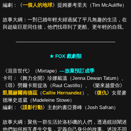
編劇：《
一個人的地球
》提姆麥考里夫（Tim McAuliffe）
故事大綱：一對已婚年輕夫婦過膩了平凡無趣的生活，在
與超級巨星同住後，他們找尋到了更酷、更年輕的自我。
————————————————————
★ FOX 戲劇類
《混音世代》（Mixtape）
—放棄預訂成季
卡司：《舞力全開》珍娜戴溫（Jenna Dewan Tatum）、
《尋》勞爾卡斯提洛（Raul Castillo）、《樂來越愛你》
凱麗赫爾南德茲
（
Callie Hernandez
）、《
復仇
》女星麥
德琳史道葳（Madeleine Stowe）
編劇：《
諜影行動
》主創約書亞賽峰（Josh Safran）
故事大綱：聚焦一群生活於洛杉磯的人們，透過鏡頭闡述
他們如何相互產生交集，定義自己身分的故事。述說不同