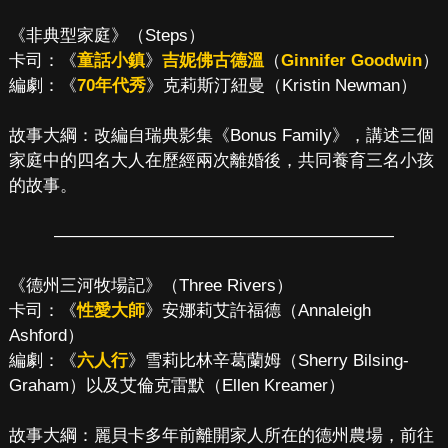
《非典型家庭》（Steps）
卡司：《
童話小鎮
》
吉妮佛古德溫
（
Ginnifer Goodwin
）
編劇：《
70年代秀
》克莉斯汀紐曼（Kristin Newman）
故事大綱：改編自瑞典影集《Bonus Family》，講述三個
家庭中的四名大人在歷經兩次離婚後，共同養育三名小孩
的故事。
————————————————————
《德州三河牧場記》（Three Rivers）
卡司：《
性愛大師
》安娜莉艾許福德（Annaleigh
Ashford）
編劇：《
六人行
》雪莉比林辛葛蘭姆（Sherry Bilsing-
Graham）以及艾倫克雷默（Ellen Kreamer）
故事大綱：麗貝卡多年前離開家人所在的德州農場，前往