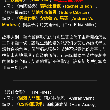
《
二次機緣
》（
Take Two
）
—直接預訂成季
卡司：《南國醫戀》
瑞秋比爾森
（
Rachel Bilson
）、
《危急最前線》
艾迪希布萊恩
（
Eddie Cibrian
）
編劇：《
靈書妙探
》
安德魯 W. 馬羅
（
Andrew W.
Marlowe
）與妻子泰麗艾達米勒（Terri Edda Miller）
故事大綱：熱門警察影集的前明星艾拉為了重新開始演藝
工作不顧一切，說服生活陰鬱的私家偵探艾迪為她找尋回
歸舞台的角色。儘管獨來獨往的艾迪不滿意此份差事，艾
拉卻出奇地展現了自己的價值。正當媒體吹捧艾拉在劇中
的警探角色時，艾迪的電話不停響起，許多新客戶打算雇
用這一對搭檔。
————————————————————
《最佳女警》（The Finest）
卡司：《
謀殺入門課
》阿米拉范恩（Amirah Vann）
編劇：《
CSI犯罪現場
》編劇潘維瑟（Pam Veasey）