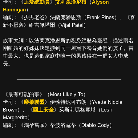
卡司：《
追愛總動員
》
艾莉森漢尼根
（
Alyson
Hannigan
）
編劇：《少男老爸》法蘭克潘恩斯（Frank Pines）、《喜
新不厭舊》維吉佩塔爾（Vijal Patel）
故事大綱：以法蘭克潘恩斯的親身經歷為靈感，描述兩名
剛離婚的好姊妹決定搬到同一屋簷下養育她們的孩子。當
中最大、也是這個家庭中唯一的男孩得在一群女人中成
長。
————————————————————
《最有可能的事》（Most Likely To）
卡司：《
廢柴聯盟
》伊薇特妮可布朗（Yvette Nicole
Brown）、《
國土安全
》萊斯莉瑪格麗塔（Lesli
Margherita）
編劇：《鴻孕當頭》蒂波洛寇蒂（Diablo Cody）