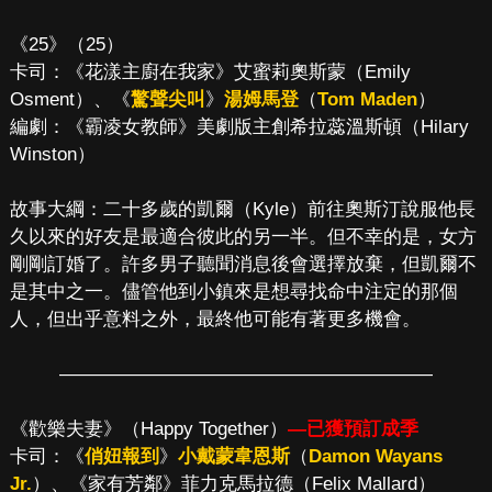
《25》（25）
卡司：《花漾主廚在我家》艾蜜莉奧斯蒙（Emily
Osment）、《
驚聲尖叫
》
湯姆馬登
（
Tom Maden
）
編劇：《霸凌女教師》美劇版主創希拉蕊溫斯頓（Hilary
Winston）
故事大綱：二十多歲的凱爾（Kyle）前往奧斯汀說服他長
久以來的好友是最適合彼此的另一半。但不幸的是，女方
剛剛訂婚了。許多男子聽聞消息後會選擇放棄，但凱爾不
是其中之一。儘管他到小鎮來是想尋找命中注定的那個
人，但出乎意料之外，最終他可能有著更多機會。
————————————————————
《歡樂夫妻》（Happy Together）
—已獲預訂成季
卡司：《
俏妞報到
》
小戴蒙韋恩斯
（
Damon Wayans
Jr.
）、《家有芳鄰》菲力克馬拉德（Felix Mallard）