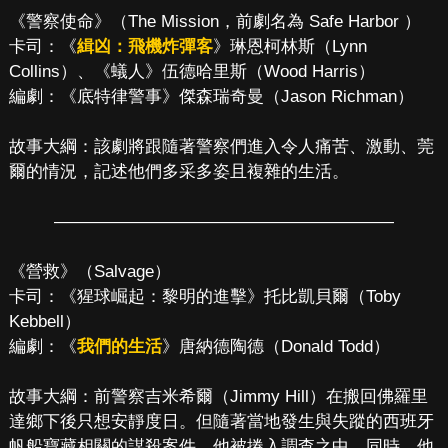
《警察使命》（The Mission，前劇名為 Safe Harbor ）
卡司：《
緝凶：飛機炸彈客
》琳恩柯林斯（Lynn
Collins）、《蟻人》伍德哈里斯（Wood Harris）
編劇：《底特律警事》傑森瑞奇曼（Jason Richman）
故事大綱：該劇將跟隨著警察們進入令人痛苦、激動、莞
爾的情況，記述他們多采多姿且複雜的生活。
————————————————————
《營救》（Salvage）
卡司：《猩球崛起：黎明的進擊》托比凱貝爾（Toby
Kebbell）
編劇：《
我們的生活
》唐納德陶德（Donald Todd）
故事大綱：前警察吉米希爾（Jimmy Hill）在搬回佛羅里
達鄉下後只想安靜度日。但隨著當地發生與失蹤的西班牙
帆船寶藏相關的謀殺案件，他被捲入調查之中。同時，他