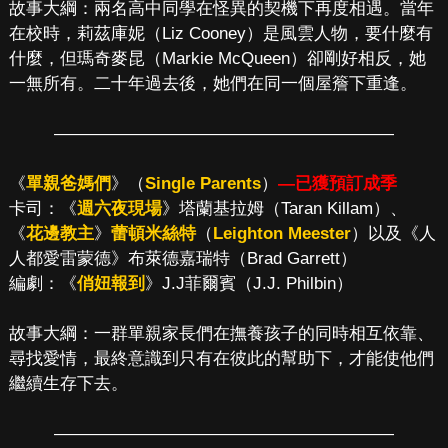
故事大綱：兩名高中同學在怪異的契機下再度相遇。當年
在校時，莉茲庫妮（Liz Cooney）是風雲人物，要什麼有
什麼，但瑪奇麥昆（Markie McQueen）卻剛好相反，她
一無所有。二十年過去後，她們在同一個屋簷下重逢。
————————————————————
《
單親爸媽們
》（
Single Parents
）
—已獲預訂成季
卡司：《
週六夜現場
》塔蘭基拉姆（Taran Killam）、
《
花邊教主
》
蕾頓米絲特
（
Leighton Meester
）以及《人
人都愛雷蒙德》布萊德嘉瑞特（Brad Garrett）
編劇：《
俏妞報到
》J.J菲爾賓（J.J. Philbin）
故事大綱：一群單親家長們在撫養孩子的同時相互依靠、
尋找愛情，最終意識到只有在彼此的幫助下，才能使他們
繼續生存下去。
————————————————————