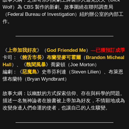
Wolf）為 CBS 製作的新劇。故事圍繞在聯邦調查局
（Federal Bureau of Investigation）紐約辦公室的內部工
作。
————————————————————
《
上帝加我好友
》（
God Friended Me
）
—已獲預訂成季
卡司：《
饒舌市長
》
布蘭登麥可霍爾
（
Brandon Micheal
Hall
）、《
醜聞風暴
》喬蒙頓（Joe Morton）
編劇：《
惡魔島
》史帝芬利連（Steven Lilien）、布萊恩
懷布蘭特（Bryan Wyndbrant）
故事大綱：以幽默的方式探索信仰、存在與科學的問題。
描述一名無神論者在臉書被上帝加為好友，不情願地成為
改變身邊人們命運的使者，也讓自己的人生驟變。
————————————————————