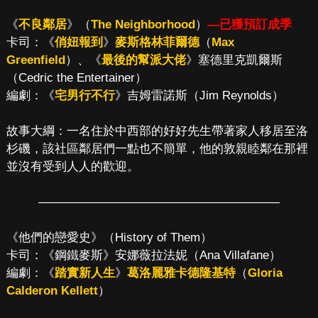
《
不良鄰居
》（
The Neighborhood
）
—已獲預訂成季
卡司：《
俏妞報到
》
麥斯格林菲爾德
（
Max
Greenfield
）、《
最後的幫派大佬
》塞德里克凱爾斯
（Cedric the Entertainer）
編劇：《
宅男行不行
》吉姆雷諾斯（Jim Reynolds）
故事大綱：一名住於中西部的好好先生帶著家人移居至洛
杉磯，該社區鄰居們一點也不簡單，他的敦親睦鄰在那裡
並沒有受到人人的歡迎。
————————————————————
《他們的戀愛史》（History of Them）
卡司：《鋼鐵麥斯》安娜薇拉法妮（Ana Villafane）
編劇：《
踏實新人生
》
葛洛麗雅卡德隆基特
（
Gloria
Calderon Kellett
）