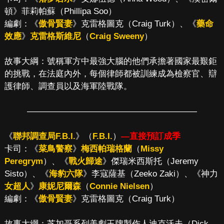
頓》菲莉帕蘇（Phillipa Soo）
編劇：《
傲骨賢妻
》克雷格圖克（Craig Turk）、《
藥命
效應
》
克雷格斯維尼
（
Craig Sweeny
）
故事大綱：號稱軍方中最強大腦的他們承擔著國家最艱鉅
的挑戰，在法庭內外，每個律師都被訓練成為檢察官、辯
護律師、調查員以及海軍陸戰隊。
————————————————————
《
聯邦調查局F.B.I.
》（
F.B.I.
）
—直接預訂成季
卡司：《
菜鳥警察
》
梅西帕瑞格蘭
（
Missy
Peregrym
）、《
戰火歸途
》傑瑞米西斯托（Jeremy
Sisto）、《
海豹六隊
》李寇薩基（Zeeko Zaki）、《神力
女超人
》
康妮尼爾森
（
Connie Nielsen
）
編劇：《
傲骨賢妻
》克雷格圖克（Craig Turk）
故事大綱：芝加哥系列美劇王牌製作人迪克沃夫（Dick