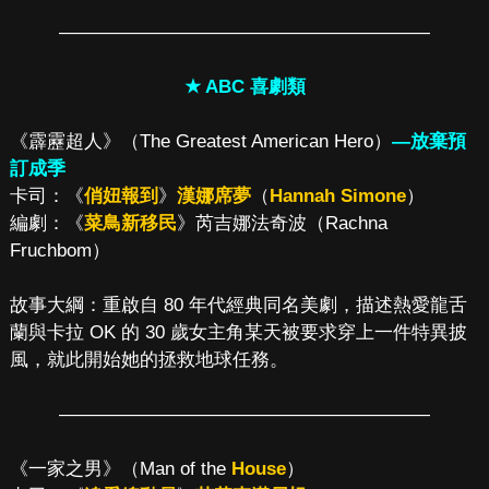
————————————————————
★ ABC 喜劇類
《霹靂超人》（The Greatest American Hero）
—放棄預
訂成季
卡司：《
俏妞報到
》
漢娜席夢
（
Hannah Simone
）
編劇：《
菜鳥新移民
》芮吉娜法奇波（Rachna
Fruchbom）
故事大綱：重啟自 80 年代經典同名美劇，描述熱愛龍舌
蘭與卡拉 OK 的 30 歲女主角某天被要求穿上一件特異披
風，就此開始她的拯救地球任務。
————————————————————
《一家之男》（Man of the
House
）