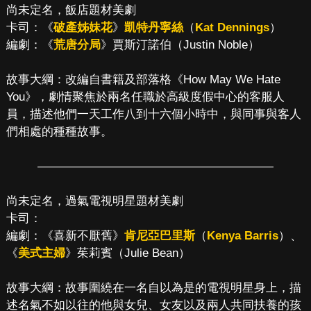
尚未定名，飯店題材美劇
卡司：《
破產姊妹花
》
凱特丹寧絲
（
Kat Dennings
）
編劇：《
荒唐分局
》賈斯汀諾伯（Justin Noble）
故事大綱：改編自書籍及部落格《How May We Hate
You》，劇情聚焦於兩名任職於高級度假中心的客服人
員，描述他們一天工作八到十六個小時中，與同事與客人
們相處的種種故事。
————————————————————
尚未定名，過氣電視明星題材美劇
卡司：
編劇：《喜新不厭舊》
肯尼亞巴里斯
（
Kenya Barris
）、
《
美式主婦
》茱莉賓（Julie Bean）
故事大綱：故事圍繞在一名自以為是的電視明星身上，描
述名氣不如以往的他與女兒、女友以及兩人共同扶養的孩