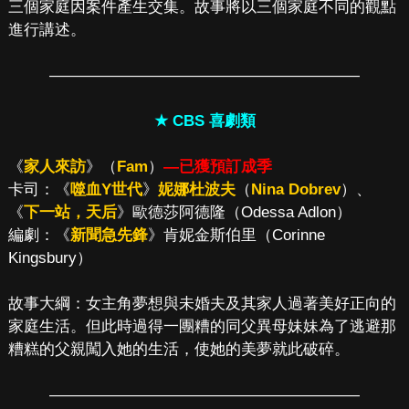
三個家庭因案件產生交集。故事將以三個家庭不同的觀點
進行講述。
————————————————————
★ CBS 喜劇類
《
家人來訪
》（
Fam
）
—已獲預訂成季
卡司：《
噬血Y世代
》
妮娜杜波夫
（
Nina Dobrev
）、
《
下一站，天后
》歐德莎阿德隆（Odessa Adlon）
編劇：《
新聞急先鋒
》肯妮金斯伯里（Corinne
Kingsbury）
故事大綱：女主角夢想與未婚夫及其家人過著美好正向的
家庭生活。但此時過得一團糟的同父異母妹妹為了逃避那
糟糕的父親闖入她的生活，使她的美夢就此破碎。
————————————————————