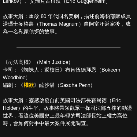
Lenkov）、艾瑞克古根漢（Eric Guggenheim）
故事大綱：重啟 80 年代同名美劇，描述前海豹部隊成員
湯瑪士麥格農（Thomas Magnum）自阿富汗返家後，成
為一名私家偵探的故事。
————————————————————
《司法高權》（Main Justice）
卡司：《蜘蛛人：返校日》布肯伍德拜恩（Bokeem
Woodbine）
編劇：《
權欲
》薩沙潘（Sascha Penn）
故事大綱：靈感啟發自前美國司法部長霍爾德（Eric
Holder）的生平。故事將帶領觀眾一探司法部五樓的動盪
世界，看這位美國史上最年輕的司法部長站上權力高位
時，會如何對手中最大案件展開調查。