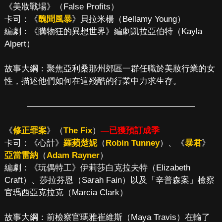
《美妝戰場》（False Profits）
卡司：《
醜聞風暴
》貝拉米楊（Bellamy Young）
編劇：《購物狂的異想世界》編劇凱拉亞伯特（Kayla
Alpert）
故事大綱：聚焦亞利桑那州郊區一群任職於美妝行業的女
性，描述他們如何在這殘酷的行業中力求生存。
————————————————————
《
修正罪案
》（
The Fix
）
—已獲預訂成季
卡司：《心計》
羅蘋楚妮
（
Robin Tunney
）、《
暴君
》
亞當雷納
（
Adam Rayner
）
編劇：《玩偶特工》伊莉莎白克拉夫特（Elizabeth
Craft）、莎拉芬恩（Sarah Fain）以及「辛普森案」檢察
官瑪西亞克拉克（Marcia Clark）
故事大綱：前檢察官瑪雅崔維斯（Maya Travis）在輸了