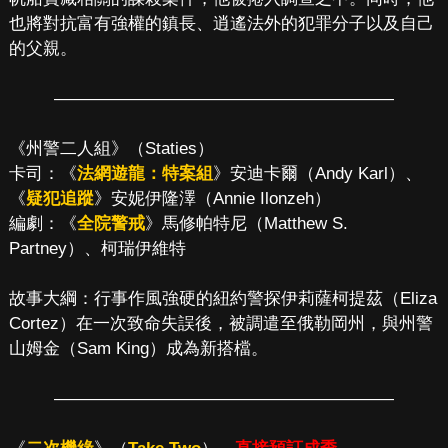
也將對抗富有強權的鎮長、逍遙法外的犯罪分子以及自己
的父親。
————————————————————
《州警二人組》（Staties）
卡司：《
法網遊龍：特案組
》安迪卡爾（Andy Karl）、
《
疑犯追蹤
》安妮伊隆澤（Annie Ilonzeh）
編劇：《
全院警戒
》馬修帕特尼（Matthew S.
Partney）、柯瑞伊維特
故事大綱：行事作風強硬的紐約警探伊莉薩柯提茲（Eliza
Cortez）在一次致命失誤後，被調遣至俄勒岡州，與州警
山姆金（Sam King）成為新搭檔。
————————————————————