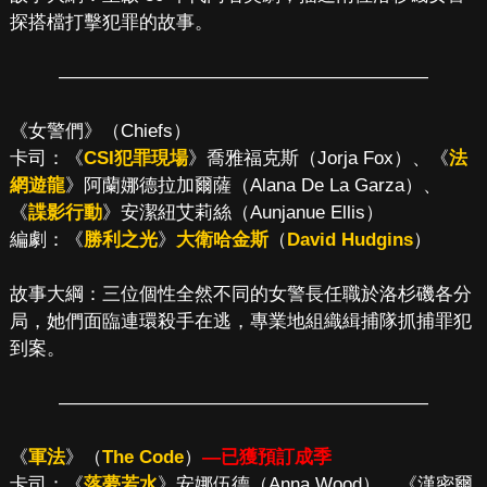
探搭檔打擊犯罪的故事。
————————————————————
《女警們》（Chiefs）
卡司：《
CSI犯罪現場
》喬雅福克斯（Jorja Fox）、《
法
網遊龍
》阿蘭娜德拉加爾薩（Alana De La Garza）、
《
諜影行動
》安潔紐艾莉絲（Aunjanue Ellis）
編劇：《
勝利之光
》
大衛哈金斯
（
David Hudgins
）
故事大綱：三位個性全然不同的女警長任職於洛杉磯各分
局，她們面臨連環殺手在逃，專業地組織緝捕隊抓捕罪犯
到案。
————————————————————
《
軍法
》（
The Code
）
—已獲預訂成季
卡司：《
落夢若水
》安娜伍德（Anna Wood）、《漢密爾