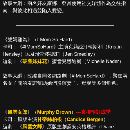
故事大綱：兩名好友露娜、亞當使用社交媒體作為交往指
南，與彼此相遇並陷入愛戀。
————————————————————
《雙媽難為》（I Mom So Hard）
卡司：《#IMomSoHard》主演克莉絲汀韓斯利（Kristin
Hensley）以及珍斯麥德莉（Jen Smedley）
編劇：《
破產姊妹花
》蜜雪兒娜迪爾（Michelle Nader）
故事大綱：改編自同名網路劇《#IMomSoHard》，聚焦兩
名女子間的友誼幫助她們扮演妻子、母親等多個角色。
————————————————————
《
風雲女郎
》（
Murphy Brown
）
—直接預訂成季
卡司：原版主演
甘蒂絲柏根
（
Candice Bergen
）
編劇：《
風雲女郎
》原版主創黛安英格麗許（Diane