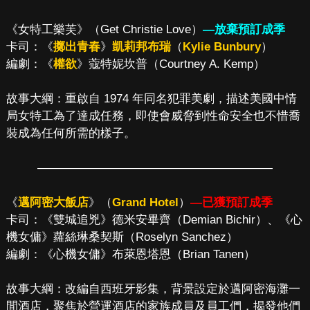
《女特工樂芙》（Get Christie Love）
—放棄預訂成季
卡司：《
擲出青春
》
凱莉邦布瑞
（
Kylie Bunbury
）
編劇：《
權欲
》蔻特妮坎普（Courtney A. Kemp）
故事大綱：重啟自 1974 年同名犯罪美劇，描述美國中情
局女特工為了達成任務，即使會威脅到性命安全也不惜喬
裝成為任何所需的樣子。
————————————————————
《
邁阿密大飯店
》（
Grand Hotel
）
—已獲預訂成季
卡司：《雙城追兇》德米安畢齊（Demian Bichir）、《心
機女傭》蘿絲琳桑契斯（Roselyn Sanchez）
編劇：《心機女傭》布萊恩塔恩（Brian Tanen）
故事大綱：改編自西班牙影集，背景設定於邁阿密海灘一
間酒店，聚焦於營運酒店的家族成員及員工們，揭發他們