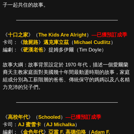
子一起共住的故事。
————————————————————
《
十口之家
》（
The Kids Are Alright
）
—已獲預訂成季
卡司：《
陰屍路
》
邁克庫立茲
（
Michael Cudlitz
）
編劇：《
硬漢老爸
》提姆多伊爾（Tim Doyle）
故事大綱：故事背景設定於 1970 年代，描述一個愛爾蘭
裔天主教家庭面對美國幾十年間最動盪時期的故事，家庭
組成分別為工薪階層的爸爸、傳統保守的媽媽以及八名精
力充沛的兒子們。
————————————————————
《
高校年代
》（
Schooled
）
—已獲預訂成季
卡司：
AJ 蜜雪卡
（
AJ Michalka
）
編劇：《
金色年代
》
亞當 F. 高德伯格
（
Adam F.