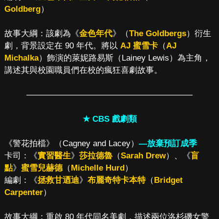
Goldberg
）
故事大綱：該劇為《
金色年代
》（
The Goldbergs
）衍生
劇，背景設定在 90 年代。將以
AJ 蜜雪卡
（
AJ
Michalka
）飾演的萊妮路易斯（Lainey Lewis）為主角，
講述其與校園職員們在校的瘋狂喜劇故事。
————————————————————
★ CBS 戲劇類
《警花拍檔》（Cagney and Lacey）
—放棄預訂成季
卡司：《
實習醫生
》
莎拉德魯
（
Sarah Drew
）、《
盲
點
》
蜜雪兒赫德
（
Michelle Hurd
）
編劇：《
拯救甘迺迪
》
布麗奇特卡本特
（
Bridget
Carpenter
）
故事大綱：重啟 80 年代同名美劇，描述兩位洛杉磯女警