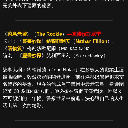
完美外表下隱藏的秘密。
————————————————————
《
菜鳥老警
》（
The Rookie
）
—直接預訂成季
卡司：《
靈書妙探
》
納森菲利安
（
Nathan Fillion
）、
《
暗物質
》梅莉莎歐尼爾（Melissa O'Neil）
編劇：《
靈書妙探
》艾利西霍利（Alexi Hawley）
故事大綱：約翰諾蘭（John Nolan）在多數人的職業生涯
最高峰時，毅然決定離開舒適圈，前往洛杉磯警局追求當
名警察的夢想。現在的他成為了警局中最老菜鳥，身邊圍
繞著 20 多歲的新秀們，他必須在這個充滿危險、幽默又
不可預測的「年輕」警察世界中前進，決心讓自己的人生
活出第二次的精彩。
————————————————————