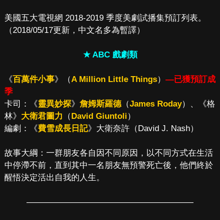
美國五大電視網 2018-2019 季度美劇試播集預訂列表。
（2018/05/17更新，中文名多為暫譯）
★ ABC 戲劇類
《
百萬件小事
》（
A Million Little Things
）
—已獲預訂成
季
卡司：《
靈異妙探
》
詹姆斯羅德
（
James Roday
）、《格
林》
大衛君圖力
（
David Giuntoli
）
編劇：《
費雪成長日記
》大衛奈許（David J. Nash）
故事大綱：一群朋友各自因不同原因，以不同方式在生活
中停滯不前，直到其中一名朋友無預警死亡後，他們終於
醒悟決定活出自我的人生。
————————————————————