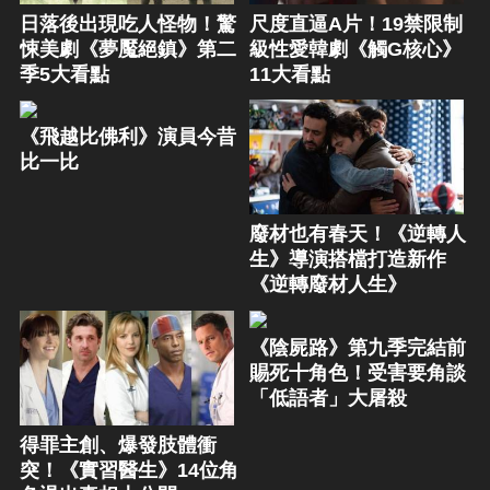
日落後出現吃人怪物！驚
尺度直逼A片！19禁限制
悚美劇《夢魘絕鎮》第二
級性愛韓劇《觸G核心》
季5大看點
11大看點
《飛越比佛利》演員今昔
比一比
廢材也有春天！《逆轉人
生》導演搭檔打造新作
《逆轉廢材人生》
《陰屍路》第九季完結前
賜死十角色！受害要角談
「低語者」大屠殺
得罪主創、爆發肢體衝
突！《實習醫生》14位角