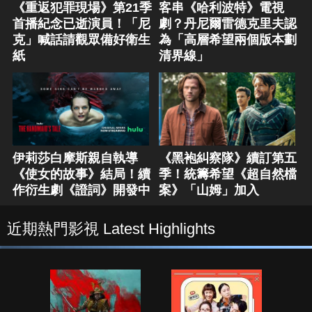
《重返犯罪現場》第21季
客串《哈利波特》電視
首播紀念已逝演員！「尼
劇？丹尼爾雷德克里夫認
克」喊話請觀眾備好衛生
為「高層希望兩個版本劃
紙
清界線」
伊莉莎白摩斯親自執導
《黑袍糾察隊》續訂第五
《使女的故事》結局！續
季！統籌希望《超自然檔
作衍生劇《證詞》開發中
案》「山姆」加入
近期熱門影視 Latest Highlights