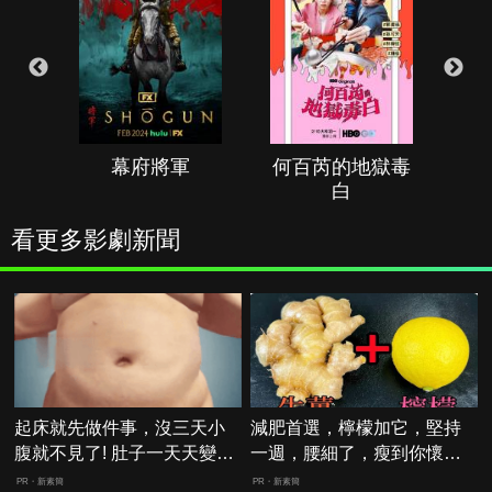
幕府將軍
何百芮的地獄毒
白
看更多影劇新聞
起床就先做件事，沒三天小
減肥首選，檸檬加它，堅持
腹就不見了! 肚子一天天變
一週，腰細了，瘦到你懷疑
小！
人生
PR・新素簡
PR・新素簡