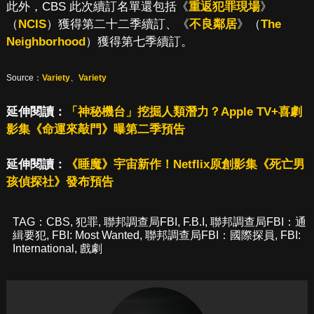
此外，CBS 此次續訂名單還包括《
重返犯罪現場
》
（
NCIS
）獲得第二十二季續訂、《
不良鄰居
》（
The
Neighborhood
）獲得第七季續訂。
Source：
Variety
、
Variety
延伸閱讀：
「神秘機台」挖掘人類潛力？Apple TV+喜劇
影集《命運來敲門》曝第二季預告
延伸閱讀：
《睡魔》宇宙新作！Netflix原創影集《死亡男
孩偵探社》發布預告
TAG：
CBS
,
犯罪
,
聯邦調查局FBI
,
F.B.I
,
聯邦調查局FBI：通
緝要犯
,
FBI: Most Wanted
,
聯邦調查局FBI：國際探員
,
FBI:
International
,
戲劇