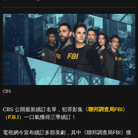
CBS
CBS 公開最新續訂名單，犯罪影集《
聯邦調查局FBI
》
（
F.B.I
）一口氣獲得三季續訂！
電視網今宣布續訂多部美劇，其中《聯邦調查局FBI》獲