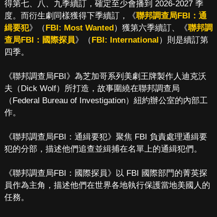
得第七、八、九季續訂，確定至少會播到 2026-2027 季
度。而衍生劇同樣獲得下季續訂，《
聯邦調查局FBI：通
緝要犯
》（
FBI: Most Wanted
）獲第六季續訂、《
聯邦調
查局FBI：國際探員
》（
FBI: International
）則是續訂第
四季。
《聯邦調查局FBI》為芝加哥系列美劇王牌製作人迪克沃
夫（Dick Wolf）所打造，故事圍繞在聯邦調查局
（Federal Bureau of Investigation）紐約辦公室的內部工
作。
《聯邦調查局FBI：通緝要犯》聚焦 FBI 負責處理通緝要
犯的分部，描述他們追查並緝捕在名單上的通緝犯們。
《聯邦調查局FBI：國際探員》以 FBI 國際部門的菁英探
員作為主角，描述他們在世界各地執行保護當地美國人的
任務。