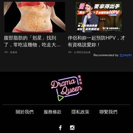
腹部脂肪的「剋星」找到
伴侶和妳一起預防HPV，才
了，常吃這幾物，吃走大肚
有資格說愛妳！
囊，瘦出小蠻腰
PR・新素簡
PR・台灣癌症基金會
Recommended by
關於我們
服務條款
隱私政策
聯繫我們