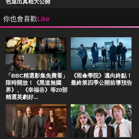
色退出真相大公開
你也會喜歡
Like
「BBC精選影集免費看」
《雨傘學院》邁向終點！
限時開放！《黑道無國
最終第四季公開前導預告
界》、《幸福谷》等20部
精選英劇好...