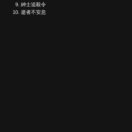
紳士追殺令
逝者不安息