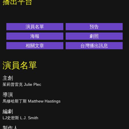
播出平台
演員名單
預告
海報
劇照
相關文章
台灣播出訊息
演員名單
主創
茱莉普雷克 Julie Plec
導演
馬修哈斯丁斯 Matthew Hastings
編劇
LJ史密斯 L.J. Smith
製作人