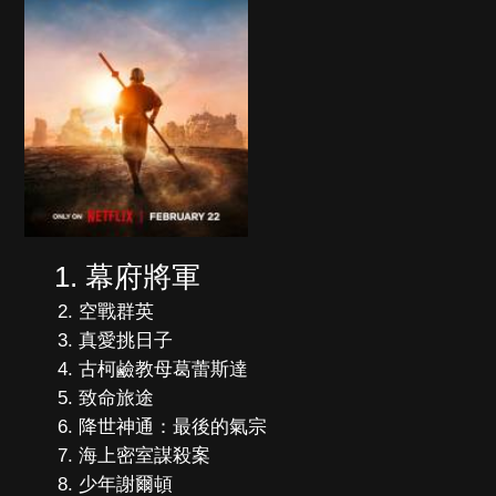
幕府將軍
空戰群英
真愛挑日子
古柯鹼教母葛蕾斯達
致命旅途
降世神通：最後的氣宗
海上密室謀殺案
少年謝爾頓