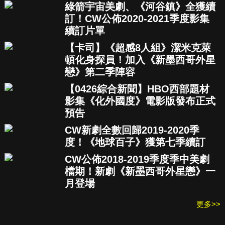
綠箭宇宙美劇、《河谷鎮》全獲續
訂！CW公佈2020-2021季度影集
續訂片單
【卡司】《超感8人組》潔米克萊
頓化身探員！加入《新墨西哥外星
戀》第二季陣容
【0426綜合新聞】HBO西部題材
影集《化外國度》電影版發布正式
預告
CW新劇全數回歸2019-2020季
度！《地球百子》獲第七季續訂
CW公佈2018-2019季度季中美劇
檔期！新劇《新墨西哥外星戀》一
月登場
更多>>