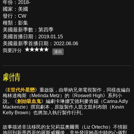
年份：2018-
國家：美國
發行：CW
種類：影集
美國最新季數：第四季
美國首播日期：2019.01.15
美國最新季首播日期：2022.06.06
我要評分
劇情
《
E世代外星戀
》重啟版，由華納兄弟電視製作，同樣改編自
梅林達梅斯（Melinda Metz）的《Roswell High》系列小
說。《
創始吸血鬼
》編劇卡琳娜艾德利麥肯錫（Carina Adly
Mackenzie）撰寫劇本，原版製作人凱文凱利布朗（Kevin
Kelly Brown）也將加入執行製作行列。
故事描述非法移民的女兒莉茲奧爾喬（Liz Ortecho）不情願
地回到新墨西哥的羅斯威爾後，意外發現她高中時的心儀對