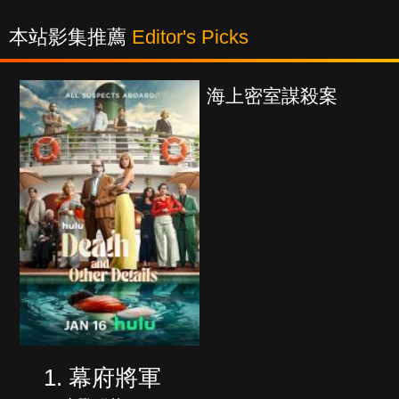
本站影集推薦
Editor's Picks
海上密室謀殺案
少年
幕府將軍