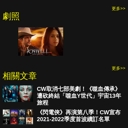
更多>>
劇照
更多>>
相關文章
CW取消七部美劇！《噬血傳承》
遭砍終結「噬血Y世代」宇宙13年
旅程
《閃電俠》再演第八季！CW宣布
2021-2022季度首波續訂名單