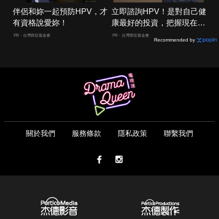
伴侶和妳一起預防HPV，才
立即諮詢HPV！是對自己健
有資格說愛妳！
康最好的投資，把握現在不
嫌晚！
PR・台灣癌症基金會
PR・台灣癌症基金會
Recommended by
關於我們
服務條款
隱私政策
聯繫我們