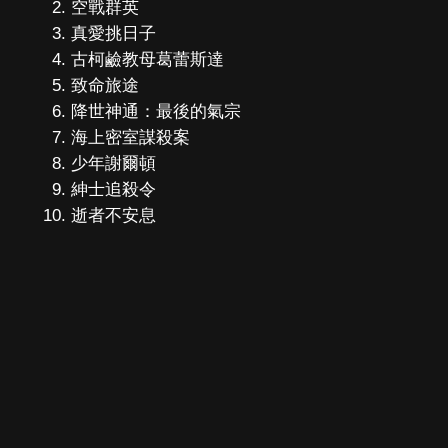
空戰群英
真愛挑日子
古柯鹼教母葛蕾斯達
致命旅途
降世神通：最後的氣宗
海上密室謀殺案
少年謝爾頓
紳士追殺令
逝者不安息