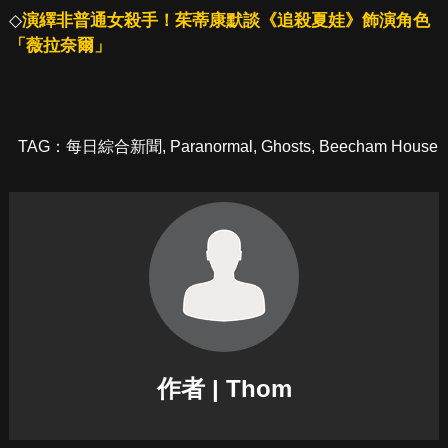
◇
演繹非普通女殺手！茱蒂康默談《追殺夏娃》飾演角色
「薇拉奈爾」
TAG：
每日綜合新聞
,
Paranormal
,
Ghosts
,
Beecham House
作者 | Thom