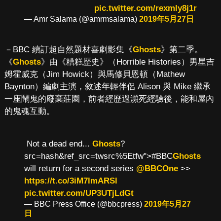
pic.twitter.com/rexmIy8j1r
— Amr Salama (@amrmsalama)
2019年5月27日
－BBC 續訂超自然題材喜劇影集《
Ghosts
》第二季。
《
Ghosts
》由《糟糕歷史》（Horrible Histories）男星吉
姆霍威克（Jim Howick）與馬修貝恩頓（Mathew
Baynton）編劇主演，敘述年輕伴侶 Alison 與 Mike 繼承
一座鬧鬼的廢棄莊園，前者經歷過瀕死經驗後，能和屋內
的鬼魂互動。
Not a dead end...
Ghosts
?
src=hash&ref_src=twsrc%5Etfw">#BBC
Ghosts
will return for a second series
@BBCOne
>>
https://t.co/3iM7lmARSl
pic.twitter.com/UP3UTjLdGt
— BBC Press Office (@bbcpress)
2019年5月27
日