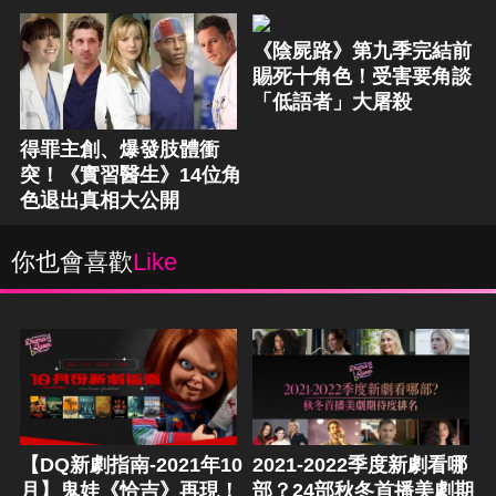
《陰屍路》第九季完結前
賜死十角色！受害要角談
「低語者」大屠殺
得罪主創、爆發肢體衝
突！《實習醫生》14位角
色退出真相大公開
你也會喜歡
Like
【DQ新劇指南-2021年10
2021-2022季度新劇看哪
月】鬼娃《恰吉》再現！
部？24部秋冬首播美劇期