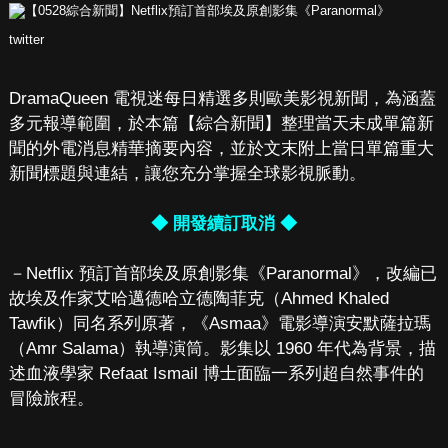
twitter
DramaQueen 電視迷每日精選多則歐美影視新聞，為涵蓋
多元報導範圍，於本篇【綜合新聞】整理當天未成單篇新
聞的外電消息精華摘要內容，並於文末附上當日單篇重大
新聞標題與連結，讓您充分掌握全球影視脈動。
◆ 開發續訂取消 ◆
－Netflix 預訂首部埃及原創影集《Paranormal》，改編已
故埃及作家艾哈邁德哈立德陶菲克（Ahmed Khaled
Tawfik）同名系列原著，《Asmaa》電影導演安默薩拉瑪
（Amr Salama）執導演筒。影集以 1960 年代為背景，描
述血液學家 Refaat Ismail 博士面臨一系列超自然事件的
冒險旅程。