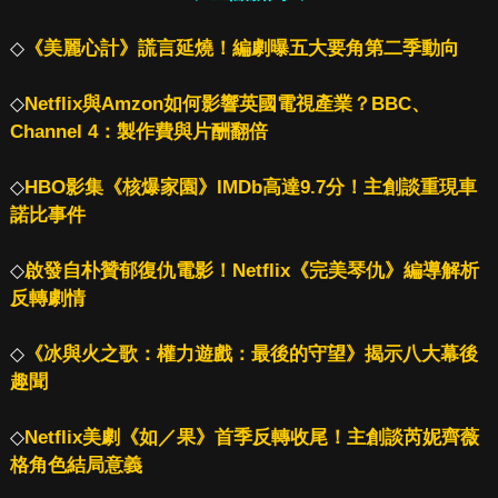
◇
《美麗心計》謊言延燒！編劇曝五大要角第二季動向
◇
Netflix與Amzon如何影響英國電視產業？BBC、
Channel 4：製作費與片酬翻倍
◇
HBO影集《核爆家園》IMDb高達9.7分！主創談重現車
諾比事件
◇
啟發自朴贊郁復仇電影！Netflix《完美琴仇》編導解析
反轉劇情
◇
《冰與火之歌：權力遊戲：最後的守望》揭示八大幕後
趣聞
◇
Netflix美劇《如／果》首季反轉收尾！主創談芮妮齊薇
格角色結局意義