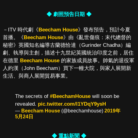
◆ 劇照預告日期 ◆
－ITV 時代劇《
Beecham House
》發布預告，預計今夏
首播。《
Beecham House
》由《亂世傷痕：末代總督的
秘密》英國知名編導古蘭德恰達（Gurinder Chadha）編
劇、執導與主創，描述十九世紀英國統治印度之前，居住
在德里
Beecham House
的家族成員故事。帥氣的退役軍
人約漢（John Beecham）買下一幢大院，與家人展開新
生活、與商人展開貿易事業。
The secrets of
#BeechamHouse
will soon be
revealed.
pic.twitter.com/I1YDqY9ysH
—
Beecham House
(@beechamhouse)
2019年
5月24日
◆ 重點新聞 ◆