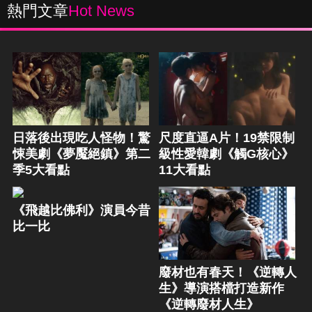
熱門文章
Hot News
日落後出現吃人怪物！驚
尺度直逼A片！19禁限制
悚美劇《夢魘絕鎮》第二
級性愛韓劇《觸G核心》
季5大看點
11大看點
《飛越比佛利》演員今昔
比一比
廢材也有春天！《逆轉人
生》導演搭檔打造新作
《逆轉廢材人生》