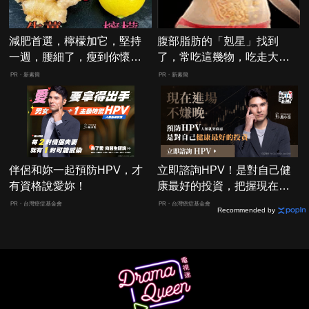
減肥首選，檸檬加它，堅持
腹部脂肪的「剋星」找到
一週，腰細了，瘦到你懷疑
了，常吃這幾物，吃走大肚
人生
囊，瘦出小蠻腰
PR・新素簡
PR・新素簡
伴侶和妳一起預防HPV，才
立即諮詢HPV！是對自己健
有資格說愛妳！
康最好的投資，把握現在不
嫌晚！
PR・台灣癌症基金會
PR・台灣癌症基金會
Recommended by