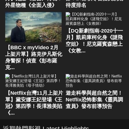
外星物種《全面入侵》
待度排名
【DQ新劇指南-2020十一
月】凱莉庫柯化身《謎飛
空姐》！尼克羅賓森戀上
【BBC x myVideo 2月
《女教...
上架片單】路克伊凡斯化
身警探！偵查《彭布羅
克...
【Netflix台灣11月上架片
遊走科學與超自然之間！
單】黛安娜王妃登場《王
Netflix恐怖影集《靈異調
冠》第四季！長澤雅美陷
查員》發布前導預告
《...
近期熱門影視 Latest Highlights