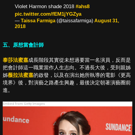
Violet Harmon shade 2018
#ahs8
pic.twitter.com/fEM1jYGZya
—
Taissa Farmiga
(@taissafarmiga)
August 31,
2018
五、原想當會計師
泰莎法蜜嘉
成長階段其實從未想過要當一名演員，反而是
把會計師這一職業當作人生志向。不過長大後，受到親姊
姊
薇拉法蜜嘉
的啟發，以及在演出她所執導的電影《更高
境界》後，對演藝之路產生興趣，最後決定朝著演藝圈前
進。
Embed from Getty Images