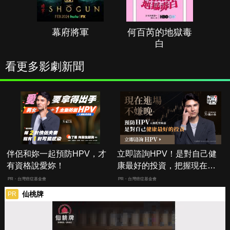
幕府將軍
何百芮的地獄毒
白
看更多影劇新聞
伴侶和妳一起預防HPV，才
立即諮詢HPV！是對自己健
有資格說愛妳！
康最好的投資，把握現在不
嫌晚！
PR・台灣癌症基金會
PR・台灣癌症基金會
仙桃牌
PR