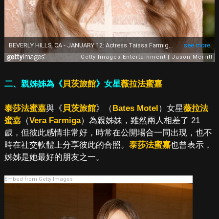
二、親姊姊為《
貝茨旅館
》女星
薇拉法蜜嘉
泰莎法蜜嘉
與《
貝茨旅館
》（
Bates Motel
）女星
薇拉法
蜜嘉
（
Vera Farmiga
）為親姊妹，雖然兩人相差了 21
歲，但彼此感情非常好，時常在公開場合一同出現，也不
時在社交軟體上分享彼此的合照。
泰莎法蜜嘉
也曾表示，
姊姊是她最好的朋友之一。
Embed from Getty Images