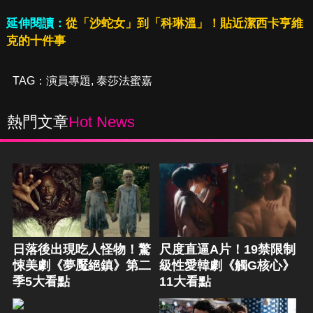
延伸閱讀：
從「沙蛇女」到「科琳溫」！貼近潔西卡亨維
克的十件事
TAG：
演員專題
,
泰莎法蜜嘉
熱門文章
Hot News
日落後出現吃人怪物！驚
尺度直逼A片！19禁限制
悚美劇《夢魘絕鎮》第二
級性愛韓劇《觸G核心》
季5大看點
11大看點