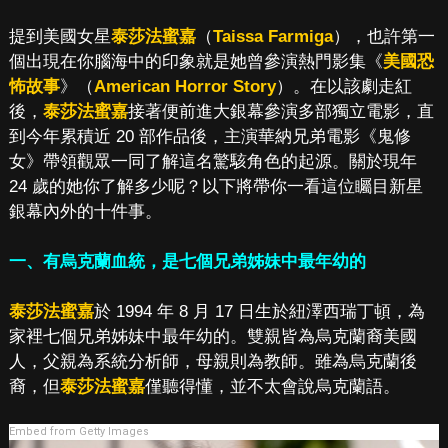
提到美國女星
泰莎法蜜嘉
（
Taissa Farmiga
），也許第一
個出現在你腦海中的印象就是她曾參演熱門影集《
美國恐
怖故事
》（
American Horror Story
）。在以該劇走紅
後，
泰莎法蜜嘉
接著便前進大銀幕參演多部獨立電影，直
到今年累積近 20 部作品後，主演華納兄弟電影《鬼修
女》帶領觀眾一同了解這名驚駭角色的起源。關於現年
24 歲的她你了解多少呢？以下將帶你一看這位矚目新星
銀幕內外的十件事。
一、有烏克蘭血統，是七個兄弟姊妹中最年幼的
泰莎法蜜嘉
於 1994 年 8 月 17 日生於紐澤西瑞丁頓，為
家裡七個兄弟姊妹中最年幼的。雙親皆為烏克蘭裔美國
人，父親為系統分析師，母親則為教師。雖為烏克蘭後
裔，但
泰莎法蜜嘉
僅聽得懂，並不太會說烏克蘭語。
Embed from Getty Images