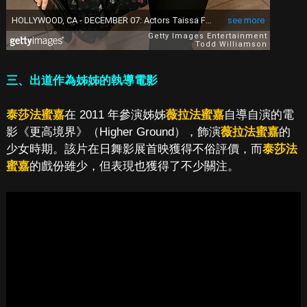
三、出道作為姊姊的執導電影
泰莎法蜜嘉
在 2011 年參演姊姊
薇拉法蜜嘉
自導自演的電
影《更高境界》（Higher Ground），飾演
薇拉法蜜嘉
的
少女時期。該片在日舞影展首映獲得不俗評價，而
泰莎法
蜜嘉
的戲份雖少，但表現也獲得了不少關注。