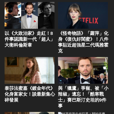
以《大政治家》走紅！8
《怪奇物語》「蘿萍」化
件事認識新一代「超人」
身《復仇好閨蜜》！八件
大衛科倫斯韋
事貼近超強星二代瑪雅霍
克
泰莎法蜜嘉《鍍金年代》
與「獵鷹」爭寵、被「小
化身富家女！談最新集心
辣椒」遺忘！「酷寒戰
碎發展
士」賽巴斯汀史坦的9件
事