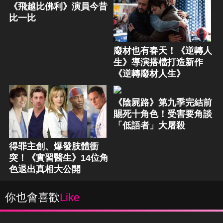
《飛越比佛利》演員今昔
比一比
廢材也有春天！《逆轉人
生》導演搭檔打造新作
《逆轉廢材人生》
《陰屍路》第九季完結前
賜死十角色！受害要角談
「低語者」大屠殺
得罪主創、爆發肢體衝
突！《實習醫生》14位角
色退出真相大公開
你也會喜歡
Like