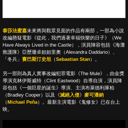
泰莎法蜜嘉
未來將與觀眾見面的作品有兩部，一部為小說
改編懸疑電影《從此，我們過著幸福快樂的日子》（We
Have Always Lived in the Castle），演員陣容包括《海灘
救護隊》亞歷珊卓妲妲里奧（Alexandra Daddario）、
「冬兵」
賽巴斯汀史坦
（
Sebastian Stan
）。
另一部則為真人實事改編犯罪電影《The Mule》，由金獎
導演克林伊斯威特（Clint Eastwood）自導自演，演員陣
容包括《一個巨星的誕生》導演、主演布萊德利庫柏
（Bradley Cooper）以及《
滅絕入侵
》
麥可潘納
（
Michael Peña
）。最新主演電影《鬼修女》已在台上
映。