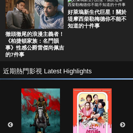
好萊塢新生代巨星！關於
堤摩西柴勒梅德你不能不
知道的十件事
徹頭徹尾的浪漫主義者！
《柏捷頓家族：名門韻
事》性感公爵雷傑尚佩吉
的7件事
近期熱門影視 Latest Highlights