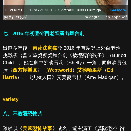
七、2016 年初登外百老匯演出舞台劇
出道多年後，
泰莎法蜜嘉
於 2016 年首度登上外百老匯，
挑戰演出普立茲獎獲獎舞台劇《被埋葬的孩子》（Buried
Child）。她在劇中飾演雪莉（Shelly）一角，同劇演員包
括《
西方極樂園
》（
Westworld
）
艾德哈里斯
（
Ed
Harris
）、《失蹤人口》艾美麥蒂根（Amy Madigan）。
variety
八、不敢看恐怖片
雖然以《
美國恐怖故事
》成名，還主演了《厲陰宅2》衍