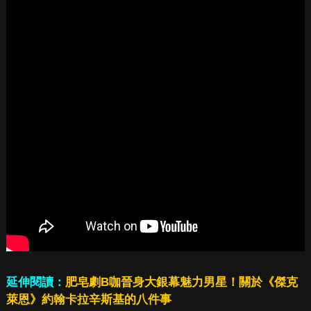
延伸閱讀：
肥皂劇B咖晉身大銀幕魅力男星！關於《傑克
萊恩》約翰卡拉辛斯基的八件事