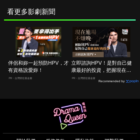
看更多影劇新聞
伴侶和妳一起預防HPV，才
立即諮詢HPV！是對自己健
有資格說愛妳！
康最好的投資，把握現在不
嫌晚！
PR・台灣癌症基金會
PR・台灣癌症基金會
Recommended by