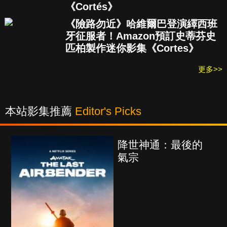
《Cortés》
《險路勿近》哈維爾巴登演繹西班
牙征服者！Amazon預訂史蒂芬史
匹柏製作迷你影集《Cortes》
更多>>
本站影集推薦
Editor's Picks
降世神通：最後的
氣宗