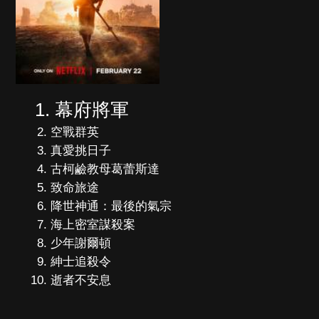
幕府將軍
空戰群英
真愛挑日子
古柯鹼教母葛蕾斯達
致命旅途
降世神通：最後的氣宗
海上密室謀殺案
少年謝爾頓
紳士追殺令
逝者不安息