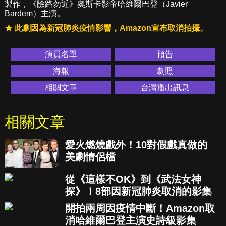
製作，《險路勿近》奧斯卡影帝哈維爾巴登（Javier
Bardem）主演。
★ 此劇因為新冠肺炎疫情影響，Amazon宣布取消拍攝。
演員名單
預告
海報
劇照
相關文章
台灣播出訊息
相關文章
愛火燃燒戲外！10對假戲真做的
美劇情侶檔
從《這樣不OK》到《武法女神
探》！8部因新冠肺炎取消的影集
開拍兩周因疫情中斷！Amazon取
消哈維爾巴登主演史詩級影集