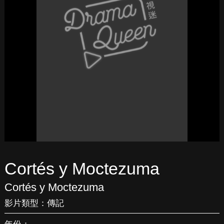
Cortés y Moctezuma
Cortés y Moctezuma
影片類型：
傳記