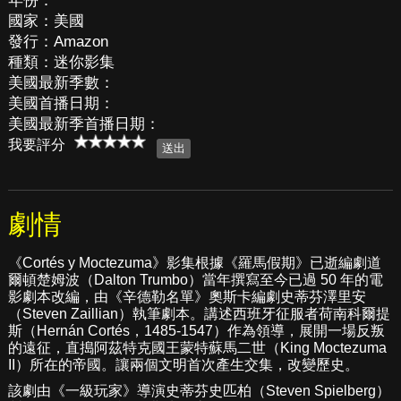
年份：
國家：美國
發行：Amazon
種類：迷你影集
美國最新季數：
美國首播日期：
美國最新季首播日期：
我要評分
劇情
《Cortés y Moctezuma》影集根據《羅馬假期》已逝編劇道
爾頓楚姆波（Dalton Trumbo）當年撰寫至今已過 50 年的電
影劇本改編，由《辛德勒名單》奧斯卡編劇史蒂芬澤里安
（Steven Zaillian）執筆劇本。講述西班牙征服者荷南科爾提
斯（Hernán Cortés，1485-1547）作為領導，展開一場反叛
的遠征，直搗阿茲特克國王蒙特蘇馬二世（King Moctezuma
II）所在的帝國。讓兩個文明首次產生交集，改變歷史。
該劇由《一級玩家》導演史蒂芬史匹柏（Steven Spielberg）