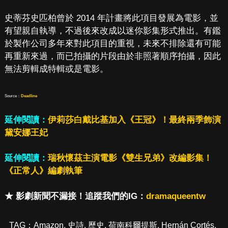
史蒂芬史匹柏曾於 2014 年計畫將此項目發展為電影，並
有望親自執導，不過後來改成以迷你影集形式推出。有鑑
於製作公司多年來對此項目的重視，未來不排除還有可能
再重新來過，而已拍攝的片段由於非照著順序拍攝，因此
無法剪輯成特輯或是電影。
Source：
Deadline
延伸閱讀：
伊莉莎白戴比基加入《王冠》！最終兩季飾演
黛安娜王妃
延伸閱讀：
瑞秋懷茲主演電影《雙生兄弟》改編影集！
《正常人》編劇執筆
★ 影劇新聞不漏接！追蹤我們的IG：
dramaqueentw
TAG：
Amazon
,
史詩
,
歷史
,
荷南科爾提斯
,
Hernán Cortés
,