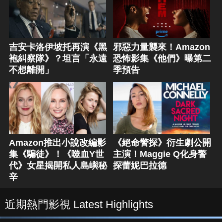
吉安卡洛伊坡托再演《黑
邪惡力量襲來！Amazon
袍糾察隊》？坦言「永遠
恐怖影集《他們》曝第二
不想離開」
季預告
Amazon推出小說改編影
《絕命警探》衍生劇公開
集《騙徒》！《噬血Y世
主演！Maggie Q化身警
代》女星揭開私人島嶼秘
探蕾妮巴拉德
辛
近期熱門影視 Latest Highlights