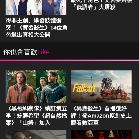
賜死十角色！受害要角談
「低語者」大屠殺
得罪主創、爆發肢體衝
突！《實習醫生》14位角
色退出真相大公開
你也會喜歡
Like
《黑袍糾察隊》續訂第五
《異塵餘生》首播獲好
季！統籌希望《超自然檔
評！登Amazon原創史上
案》「山姆」加入
觀看數亞軍