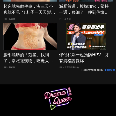
起床就先做件事，沒三天小
減肥首選，檸檬加它，堅持
腹就不見了! 肚子一天天變
一週，腰細了，瘦到你懷疑
小！
人生
PR・新素簡
PR・新素簡
腹部脂肪的「剋星」找到
伴侶和妳一起預防HPV，才
了，常吃這幾物，吃走大肚
有資格說愛妳！
囊，瘦出小蠻腰
PR・新素簡
PR・台灣癌症基金會
Recommended by