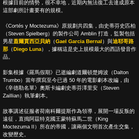
根據目前的情勢，很不幸地，近期內無法復工去達成原本
這部劇所計畫要有的規模。
《Cortés y Moctezuma》原規劃共四集，由史蒂芬史匹柏
（Steven Spielberg）的製作公司 Amblin 打造，監製包括
男星
蓋爾賈西亞貝納
（
Gael Garcia Bernal
）與
迪耶哥路
那
（
Diego Luna
），據稱這是史上規模最大的西語發音作
品。
影集根據《羅馬假期》已逝編劇道爾頓楚姆波（Dalton
Trumbo）當年撰寫至今已過 50 年的電影劇本改編，由
《辛德勒名單》奧斯卡編劇史蒂芬澤里安（Steven
Zaillian）執筆劇本。
故事講述征服者荷南科爾提斯作為領導，展開一場反叛的
遠征，直搗阿茲特克國王蒙特蘇馬二世（King
Moctezuma II）所在的帝國，讓兩個文明首次產生交集，
改變歷史。