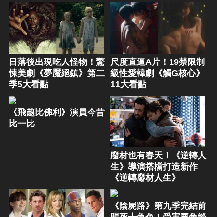
日落後出現吃人怪物！驚
尺度直逼A片！19禁限制
悚美劇《夢魘絕鎮》第二
級性愛韓劇《觸G核心》
季5大看點
11大看點
《飛越比佛利》演員今昔
比一比
廢材也有春天！《逆轉人
生》導演搭檔打造新作
《逆轉廢材人生》
《陰屍路》第九季完結前