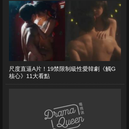
尺度直逼A片！19禁限制級性愛韓劇《觸G
核心》11大看點
《飛越比佛利》演員今昔比一比