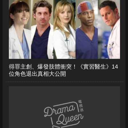
得罪主創、爆發肢體衝突！《實習醫生》14
位角色退出真相大公開
《陰屍路》第九季完結前賜死十角色！受害
要角談「低語者」大屠殺