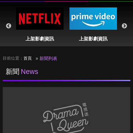
表
上架影劇資訊
上架影劇資訊
目前位置：
首頁
新聞列表
新聞
News
「Eleven」終於現身！《怪奇物語》第二季動