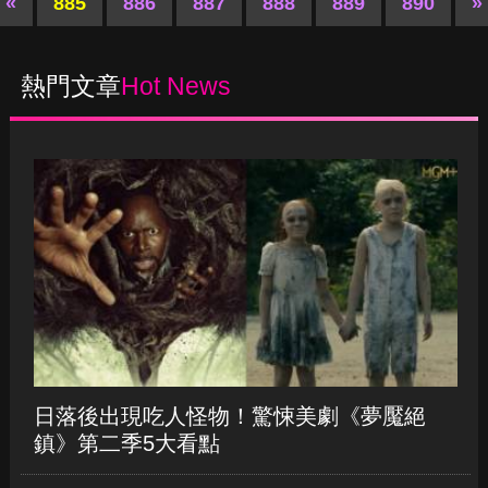
日落後出現吃人怪物！驚悚美劇《夢魘絕
鎮》第二季5大看點