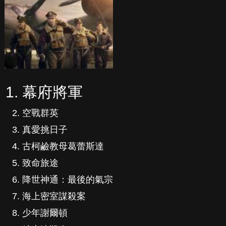
幕府將軍
空戰群英
真愛挑日子
古柯鹼教母葛蕾斯達
致命旅途
降世神通：最後的氣宗
海上密室謀殺案
少年謝爾頓
紳士追殺令
逝者不安息