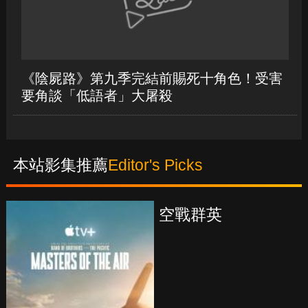
《陰屍路》第九季完結前賜死十角色！受害
要角談「低語者」大屠殺
本站影集推薦
Editor's Picks
真愛挑日子