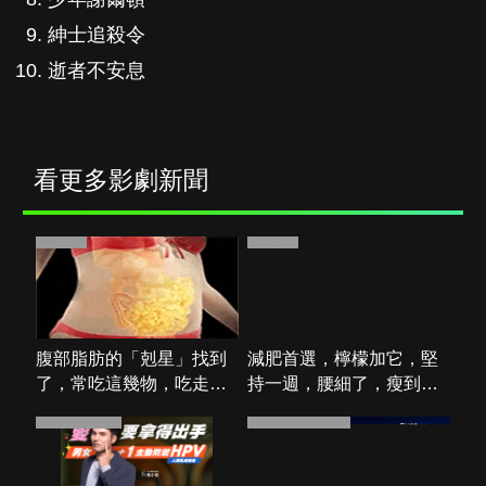
逝者不安息
看更多影劇新聞
PR・新素簡
PR・新素簡
腹部脂肪的「剋星」找到
減肥首選，檸檬加它，堅
了，常吃這幾物，吃走大
持一週，腰細了，瘦到你
肚囊，瘦出小蠻腰
懷疑人生
PR・台灣癌症基金會
PR・大華銀全能行銷方案