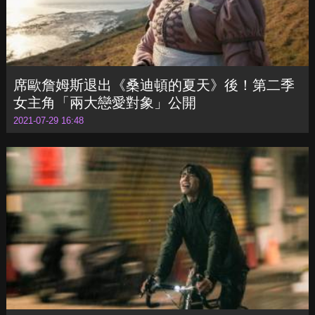
席歐詹姆斯退出《桑迪頓的夏天》後！第二季
女主角「兩大戀愛對象」公開
2021-07-29 16:48
林柏宏、陳庭妮主演《青春弒戀》入選多倫多
影展！何蔚庭導演讚演員表現「人人是亮點」