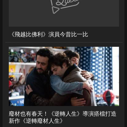
《飛越比佛利》演員今昔比一比
廢材也有春天！《逆轉人生》導演搭檔打造
新作《逆轉廢材人生》