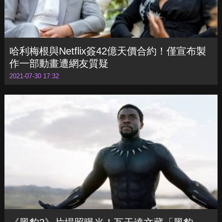
哈利梅根與Netflix簽42億天價合約！僅宣布製
作一部動畫遭網友質疑
2021-07-30 17:32
《黑豹2》片場照曝光！瓦干達文藏「黑豹」
催淚訊息