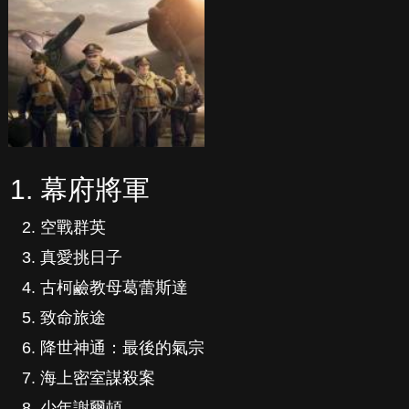
幕府將軍
空戰群英
真愛挑日子
古柯鹼教母葛蕾斯達
致命旅途
降世神通：最後的氣宗
海上密室謀殺案
少年謝爾頓
紳士追殺令