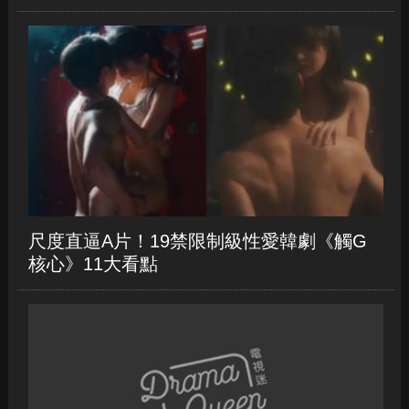
尺度直逼A片！19禁限制級性愛韓劇《觸G
核心》11大看點