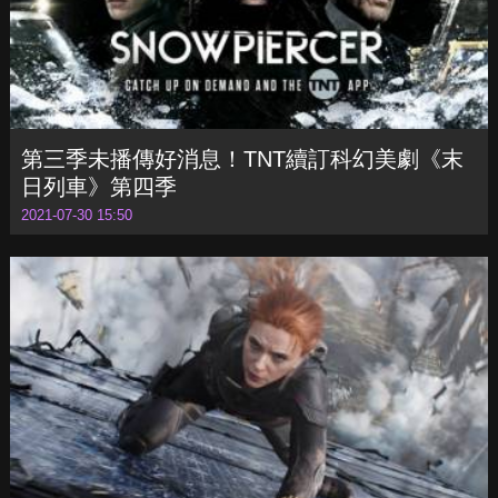
第三季未播傳好消息！TNT續訂科幻美劇《末
日列車》第四季
2021-07-30 15:50
史嘉蕾喬韓森《黑寡婦》票房分紅大減提訴