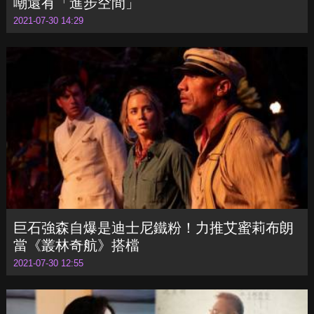
巨石強森自爆是迪士尼鐵粉！力推艾蜜莉布朗
當《叢林奇航》搭檔
2021-07-30 12:55