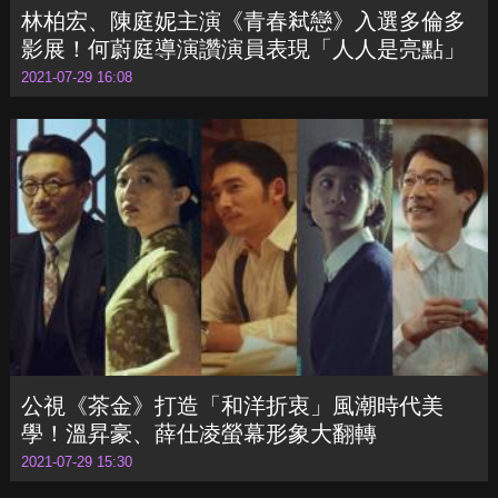
2021-07-29 16:08
公視《茶金》打造「和洋折衷」風潮時代美
學！溫昇豪、薛仕凌螢幕形象大翻轉
2021-07-29 15:30
«
290
291
292
293
294
295
»