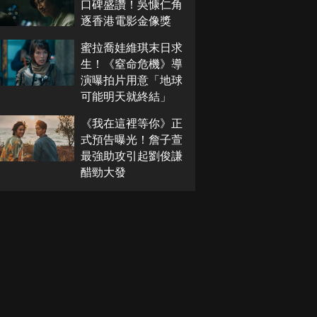
口碑盛讚！吳慷仁角
逐香港電影金像獎
蜜拉喬娃維琪末日求
生！《窒命危機》導
演曝拍片用意「地球
可能明天就終結」
《我在這裡等你》正
式預告曝光！詹子萱
最強助攻引起劉俊謙
醋勁大發