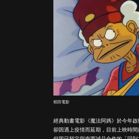
稻田電影
經典動畫電影《魔法阿媽》於今年啟動
卻因遇上疫情而延期，目前上映時間
但因已預定與南西誠品合作的「回到1