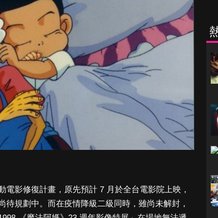
電影修復計畫，原先預計 7 月於全台電影院上映，
尚待規劃中。而在疫情降級二級同時，雖尚未解封，
998-《魔法阿媽》23 週年影像特展」在場地無法遞