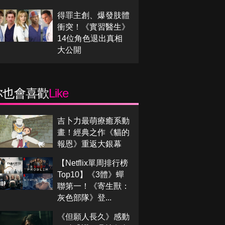
得罪主創、爆發肢體
衝突！《實習醫生》
14位角色退出真相
大公開
你也會喜歡
Like
吉卜力最萌療癒系動
畫！經典之作《貓的
報恩》重返大銀幕
【Netflix單周排行榜
Top10】《3體》蟬
聯第一！《寄生獸：
灰色部隊》登...
《但願人長久》感動