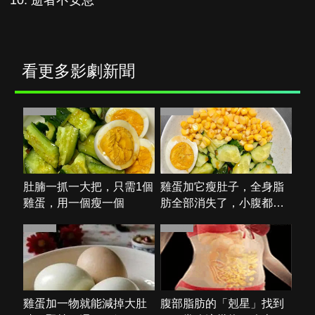
少年謝爾頓
紳士追殺令
逝者不安息
看更多影劇新聞
PR・新素簡
PR・新素簡
肚腩一抓一大把，只需1個
雞蛋加它瘦肚子，全身脂
雞蛋，用一個瘦一個
肪全部消失了，小腹都平
坦了
PR・新素簡
PR・新素簡