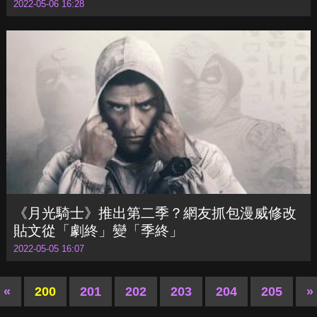
《星際爭霸戰：奇異新世界》開播！統籌談寇
克艦長「這版有強烈個人意見」
2022-05-06 16:28
《月光騎士》推出第二季？網友抓包漫威修改
貼文從「劇終」變「季終」
2022-05-05 16:07