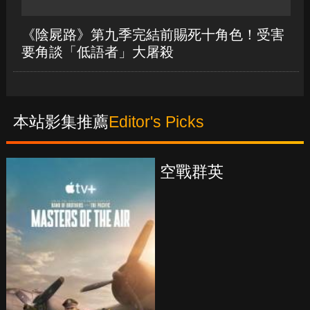
《陰屍路》第九季完結前賜死十角色！受害
要角談「低語者」大屠殺
本站影集推薦
Editor's Picks
真愛挑日子