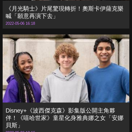
《月光騎士》片尾驚現轉折！奧斯卡伊薩克樂
喊「願意再演下去」
2022-05-06 16:18
Disney+《波西傑克森》影集版公開主角夥