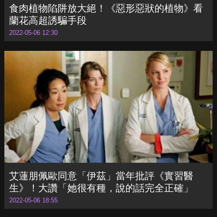
食肉植物陷阱放大絕！《惡形惡狀的植物》看
蘭花高超誘騙手段
2022-05-06 12:30
艾蓮朋佩歐同意「伊茲」當年批評《實習醫