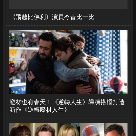
《飛越比佛利》演員今昔比一比
廢材也有春天！《逆轉人生》導演搭檔打造
新作《逆轉廢材人生》