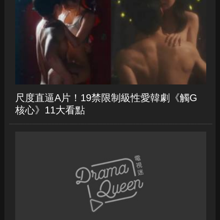
尺度直逼A片！19禁限制級性愛韓劇《觸G
核心》11大看點