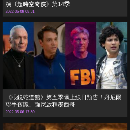
新任博士揭曉！《性愛自修室》舒堤蓋特瓦主
演《超時空奇俠》第14季
2022-05-09 09:31
《眼鏡蛇道館》第五季曝上線日預告！丹尼爾
聯手舊識、強尼啟程墨西哥