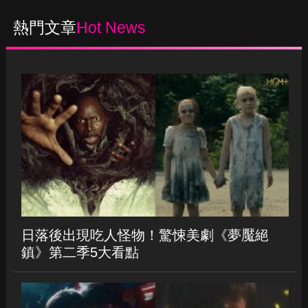
«
200
201
202
203
204
205
»
熱門文章
Hot News
日落後出現吃人怪物！驚悚美劇《夢魘絕
鎮》第二季5大看點