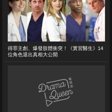
得罪主創、爆發肢體衝突！《實習醫生》14
位角色退出真相大公開