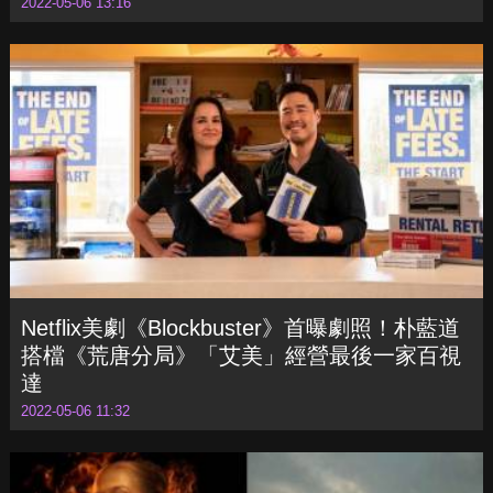
伴！《嘻哈世家》童星化身雅典娜之女「安娜
貝斯」
2022-05-06 13:16
Netflix美劇《Blockbuster》首曝劇照！朴藍道
搭檔《荒唐分局》「艾美」經營最後一家百視
達
2022-05-06 11:32