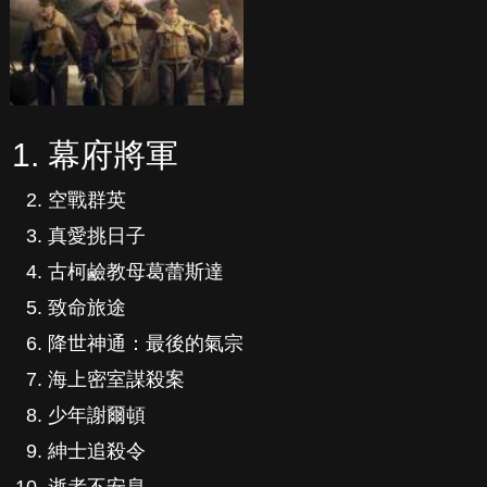
幕府將軍
空戰群英
真愛挑日子
古柯鹼教母葛蕾斯達
致命旅途
降世神通：最後的氣宗
海上密室謀殺案