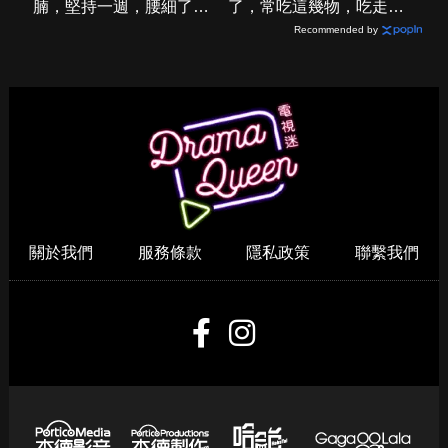
雞蛋加一物就能減掉大肚
腹部脂肪的「剋星」找到
腩，堅持一週，腰細了，
了，常吃這幾物，吃走大
瘦到你懷疑人生！
肚囊，瘦出小蠻腰
Recommended by
關於我們
服務條款
隱私政策
聯繫我們