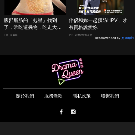
腹部脂肪的「剋星」找到
伴侶和妳一起預防HPV，才
了，常吃這幾物，吃走大肚
有資格說愛妳！
囊，瘦出小蠻腰
PR・新素簡
PR・台灣癌症基金會
Recommended by
關於我們
服務條款
隱私政策
聯繫我們