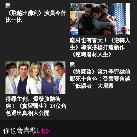
《飛越比佛利》演員今昔
比一比
廢材也有春天！《逆轉人
生》導演搭檔打造新作
《逆轉廢材人生》
《陰屍路》第九季完結前
賜死十角色！受害要角談
「低語者」大屠殺
得罪主創、爆發肢體衝
突！《實習醫生》14位角
色退出真相大公開
你也會喜歡
Like