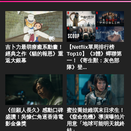
吉卜力最萌療癒系動畫！
【Netflix單周排行榜
經典之作《貓的報恩》重
Top10】《3體》蟬聯第
返大銀幕
一！《寄生獸：灰色部
隊》登...
《但願人長久》感動口碑
蜜拉喬娃維琪末日求生！
盛讚！吳慷仁角逐香港電
《窒命危機》導演曝拍片
影金像獎
用意「地球可能明天就終
結」