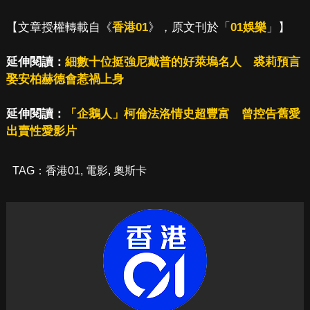
【文章授權轉載自《
香港01
》，原文刊於「
01娛樂
」】
延伸閱讀：
細數十位挺強尼戴普的好萊塢名人 裘莉預言
娶安柏赫德會惹禍上身
延伸閱讀：
「企鵝人」柯倫法洛情史超豐富 曾控告舊愛
出賣性愛影片
TAG：
香港01
,
電影
,
奧斯卡