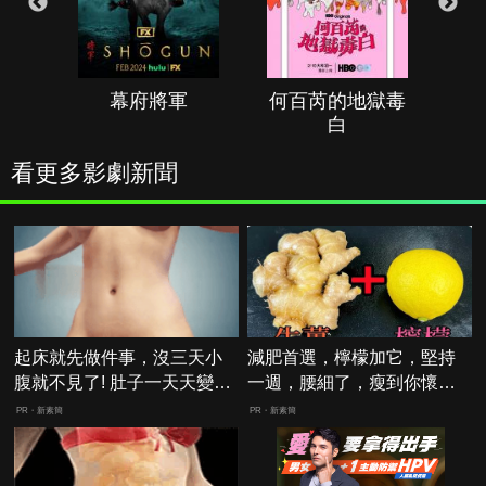
幕府將軍
何百芮的地獄毒
白
看更多影劇新聞
起床就先做件事，沒三天小
減肥首選，檸檬加它，堅持
腹就不見了! 肚子一天天變
一週，腰細了，瘦到你懷疑
小！
人生
PR・新素簡
PR・新素簡