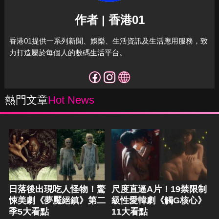
作者 | 香港01
香港01提供一系列新聞、娛樂、生活資訊及生活應用服務，致
力打造屬於每個人的數碼生活平台。
熱門文章
Hot News
日落後出現吃人怪物！驚
尺度直逼A片！19禁限制
悚美劇《夢魘絕鎮》第二
級性愛韓劇《觸G核心》
季5大看點
11大看點