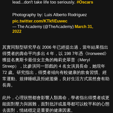
lead...don't take life too seriously.
#Oscars
Photography by: Luis Alberto Rodriguez
pic.twitter.com/KTkfiEuwec
— The Academy (@TheAcademy)
March 31,
2022
其實同類型研究早在 2006 年已經提出過，當年結果指出
得獎者的壽命平均多出 4 年，以 198 7年憑《Ironweed》
獲提名奧斯卡最佳女主角的梅莉史翠普（Meryl
Streep），比參演同一部戲的 4 名女演員長命，她現年
72 歲。研究指出，得獎者傾向有較健康的飲食習慣、經
常運動、規律睡眠及拒絕濫藥，良好生活方式當然會有助
長壽。
此外，心理狀態都會影響人類壽命，學者指出得獎者或更
能面對壓力與困難，面對批評或羞辱都可以較平和的心態
去面對，情緒穩定是重要的健康因素。