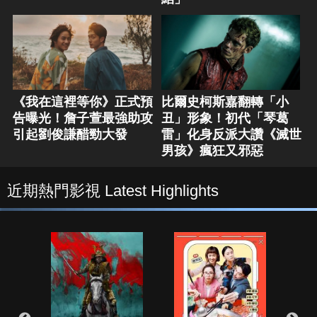
《我在這裡等你》正式預
比爾史柯斯嘉翻轉「小
告曝光！詹子萱最強助攻
丑」形象！初代「琴葛
引起劉俊謙醋勁大發
雷」化身反派大讚《滅世
男孩》瘋狂又邪惡
近期熱門影視 Latest Highlights