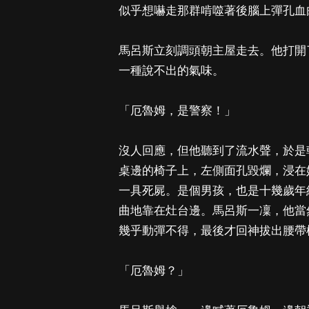
似乎想嚇走那群啃噬著後腦上彈孔血
馬呂斯立刻調頭朝主屋走去。他打開
一種說不出的氣味。
「厄魯姆，是警察！」
沒人回應，但他聽到了流水聲，於是
桌邊的椅子上，左側面孔毀爛，浸在
一具死屍。是個男孩，也是十幾歲年
曲地靠在灶台邊。馬呂斯一凜，他當
幾乎動彈不得，最後才回神拔出腰帶
「厄魯姆？」