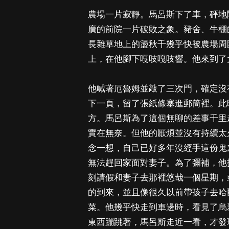
農場一片寂靜。馬呂斯下了車，砰地
廣的前院一片破敗之象。豬舍、牛棚
長雜草地上的盪秋千幾乎快被農場周
上，在他腳下嘎吱嘎吱響。他來到了
他喊著厄魯姆並敲了三次門，確定沒
下一頁，留了張紙條塞進郵筒裡。此
方。馬呂斯為了這個無聊的差事千里
實在無奈。但他的厭煩並沒有持續太
念一想，自己已好多年沒經手這份鬼
無法趕回家面對妻子。為了彌補，他
刻請假和妻子去那裡悠哉一個星期，
的到來，並且像很久以前帶孩子去哈爾
菜。他幾乎快走到車邊時，看見了烏
東西蹦跳著，馬呂斯走近一看，才發