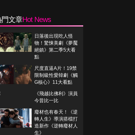
熱門文章
Hot News
日落後出現吃人怪
物！驚悚美劇《夢魘
絕鎮》第二季5大看
點
尺度直逼A片！19禁
限制級性愛韓劇《觸
G核心》11大看點
《飛越比佛利》演員
今昔比一比
廢材也有春天！《逆
轉人生》導演搭檔打
造新作《逆轉廢材人
生》