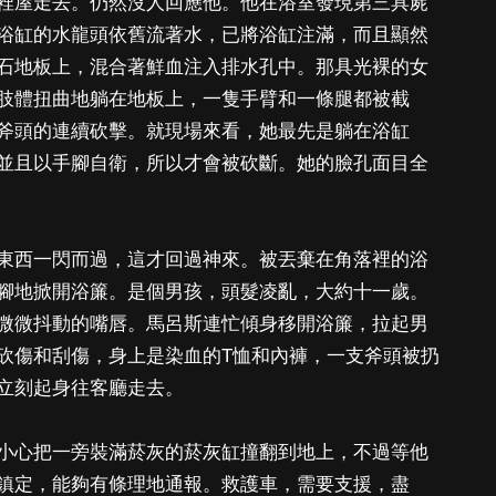
裡屋走去。仍然沒人回應他。他在浴室發現第三具屍
浴缸的水龍頭依舊流著水，已將浴缸注滿，而且顯然
石地板上，混合著鮮血注入排水孔中。那具光裸的女
肢體扭曲地躺在地板上，一隻手臂和一條腿都被截
斧頭的連續砍擊。就現場來看，她最先是躺在浴缸
並且以手腳自衛，所以才會被砍斷。她的臉孔面目全
東西一閃而過，這才回過神來。被丟棄在角落裡的浴
腳地掀開浴簾。是個男孩，頭髮凌亂，大約十一歲。
微微抖動的嘴唇。馬呂斯連忙傾身移開浴簾，拉起男
砍傷和刮傷，身上是染血的T恤和內褲，一支斧頭被扔
立刻起身往客廳走去。
小心把一旁裝滿菸灰的菸灰缸撞翻到地上，不過等他
鎮定，能夠有條理地通報。救護車，需要支援，盡