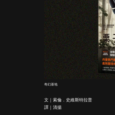
奇幻基地
文｜索倫．史維斯特拉普
譯｜清揚