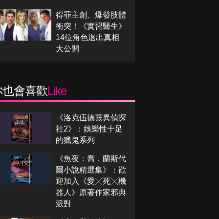
得罪主創、爆發肢體
衝突！《實習醫生》
14位角色退出真相
大公開
你也會喜歡
Like
《洛克伍德靈異偵探
社2》：娛樂性十足
的獵鬼系列
《魚夜：喬．蘭斯代
爾小說精選集》：歡
迎加入《愛╳死╳機
器人》原著作家邪典
派對