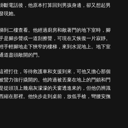
掛斷電話後，他原本打算回到男孩身邊，卻又想起男
發現她。
梯到二樓查看。他經過廚房和敞著門的地下室時，腳
乎是腳步聲或一道刮擦聲，可現在又恢復一片寂靜。
輕手輕腳地走下狹窄的樓梯，來到水泥地上。地下室
通道盡頭敞開的門。
這裡打住，等待救護車和支援到來，可他又擔心那個
被蠻力強行撬開的。他跨過被丟棄在地上的門鎖和門
是從頭頂上幾扇灰濛濛的天窗透進來的，但他仍辨識
西縮在那裡。他快步走到桌前，放低手槍，彎腰安撫