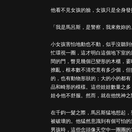
他看不見女孩的臉，女孩只是全身發
「我是馬呂斯，是警察，我來救妳的
小女孩害怕地動也不動，似乎沒聽到
忙環視一圈，這才明白這個地下室的
間的門，瞥見幾個已變形的木櫃，霎
撩亂，根本數不清究竟有多少個，但
的，也有動物形狀的；大的小的都有
品和畸形的模樣。這些娃娃數量之多
娃令他不舒服。然而，就在他恍神之
在千鈞一髮之際，馬呂斯猛地想起，
被破壞的。他猛然意識到有個可怕的
男孩時，這些念頭像天空中一團團的