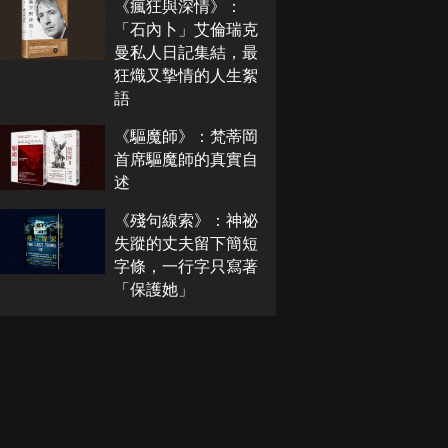
《瘋狂與深情》：
「石內卜」艾倫瑞克
曼私人日記集結，最
狂熾又摯情的人生絮
語
《驅魔師》：梵蒂岡
首席驅魔師的真實自
述
《殘句線索》：神祕
失蹤的丈夫留下簡短
字條，一行字只寫著
「保護她」