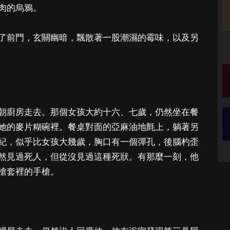
肉的烏鴉。
了前門，玄關幽暗，飄散著一股潮濕的霉味，以及另
朝廚房走去。那個女孩大約十六、七歲，仍然坐在餐
她的麥片糊碗裡。餐桌對面的亞麻油地氈上，躺著另
紀，似乎比女孩大幾歲，胸口有一個彈孔，後腦杓歪
然見過死人，但從沒見過這種死狀。有那麼一刻，他
槍套裡的手槍。