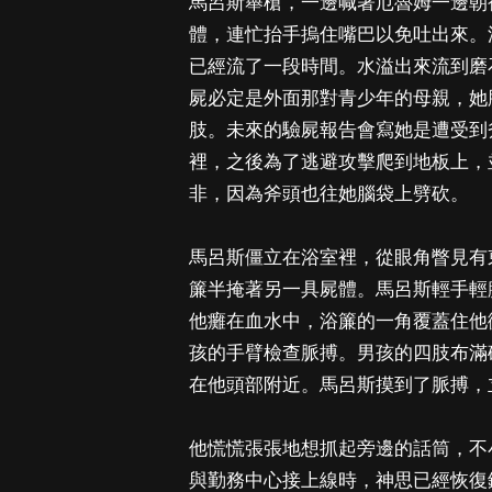
馬呂斯舉槍，一邊喊著厄魯姆一邊朝
體，連忙抬手摀住嘴巴以免吐出來。
已經流了一段時間。水溢出來流到磨
屍必定是外面那對青少年的母親，她
肢。未來的驗屍報告會寫她是遭受到
裡，之後為了逃避攻擊爬到地板上，
非，因為斧頭也往她腦袋上劈砍。
馬呂斯僵立在浴室裡，從眼角瞥見有
簾半掩著另一具屍體。馬呂斯輕手輕
他癱在血水中，浴簾的一角覆蓋住他
孩的手臂檢查脈搏。男孩的四肢布滿
在他頭部附近。馬呂斯摸到了脈搏，
他慌慌張張地想抓起旁邊的話筒，不
與勤務中心接上線時，神思已經恢復