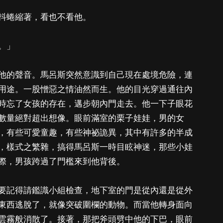
抖蜷縮著，看也不看他。
。」
他的聲音。馬呂斯突然意識到自己現在處境危險，連
用途。一股憎惡之情油然而生。他的目光穿過通往內
時忘了女孩的存在，邁步朝內門走去。他一下子眼花
數量絕對超出想像。眼前滿室的栗子娃娃，男的女
，有些可愛童趣，有些神祕詭異，其中有許多的半成
，樣式之繁雜，搞得馬呂斯一時目眩神迷，那些小娃
際，男孩跨過了門檻來到他背後。
要記得請鑑識小組檢查，地下室的門是從內還是從外
東西逃脫了，就像突破圍欄的動物。而當他轉身面向
雲霧般消散了。接著，那把斧頭劈中他的下巴，眼前