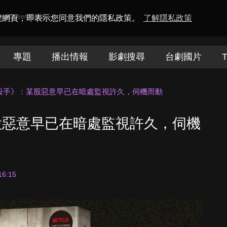
amaQueen電視迷
瀏覽網頁，即表示您同意我們的隱私政策。
了解隱私政策
專題
播出情報
影劇搜尋
台劇國片
T
殺手》：某股惡意早已在暗處監視許久，伺機而動
股惡意早已在暗處監視許久，伺機
16:15