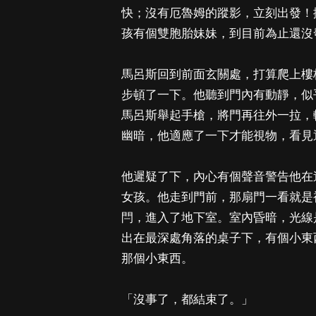
快；沒有厄魯姆的蹤影，立刻出發！
孩有個雙胞胎妹妹，到目前為止還沒
馬呂斯回到前面玄關處，打算爬上樓
步頓了一下。他聽到門內有動靜，似
馬呂斯舉起手槍，將門再往外一拉，
幽暗，他適應了一下才能視物，看見
他遲疑了下，內心有個聲音警告他在
女孩。他走到門前，那扇門一看就是
閂，進入了地下室。室內昏暗，光線
出在最深處角落的桌子下，有個小東
那個小東西。
「沒事了，都結束了。」