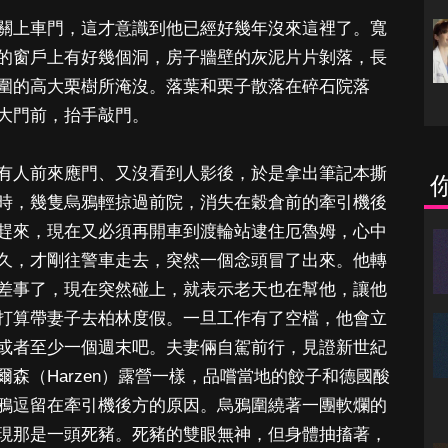
關上車門，這才意識到他已經好幾年沒來這裡了。寬
的窗戶上有好幾個洞，房子牆壁的灰泥片片剝落，長
圍的高大栗樹所淹沒。落葉和栗子散落在碎石院落
大門前，抬手敲門。
有人前來應門、又沒看到人影後，於是拿出筆記本撕
時，幾隻烏鴉輕掠過前院，消失在穀倉前的牽引機後
趕來，現在又必須再開車到渡輪站逮住厄魯姆，心中
久，才剛往警車走去，突然一個念頭冒了出來。他轉
差事了，現在突然碰上，就表示老天也在幫他，讓他
打算帶妻子去柏林度假。一旦工作有了空檔，他會立
或者至少一個週末吧。夫妻倆自駕前行，見證新世紀
森（Harzen）露營一樣，品嚐當地的餃子和德國酸
鴉逗留在牽引機後方的原因。烏鴉圍繞著一團軟爛的
現那是一頭死豬。死豬的雙眼無神，但身體抽搐著，