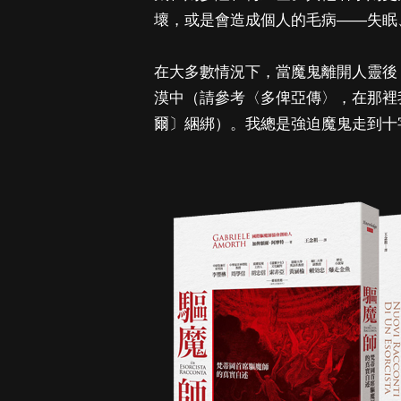
壞，或是會造成個人的毛病——失眠
在大多數情況下，當魔鬼離開人靈後
漠中（請參考〈多俾亞傳〉，在那裡
爾〕綑綁）。我總是強迫魔鬼走到十