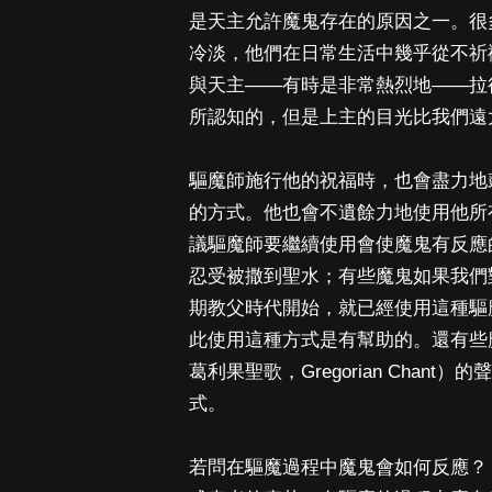
是天主允許魔鬼存在的原因之一。很
冷淡，他們在日常生活中幾乎從不祈
與天主——有時是非常熱烈地——拉
所認知的，但是上主的目光比我們遠
驅魔師施行他的祝福時，也會盡力地
的方式。他也會不遺餘力地使用他所
議驅魔師要繼續使用會使魔鬼有反應
忍受被撒到聖水；有些魔鬼如果我們
期教父時代開始，就已經使用這種驅
此使用這種方式是有幫助的。還有些
葛利果聖歌，Gregorian Cha
式。
若問在驅魔過程中魔鬼會如何反應？