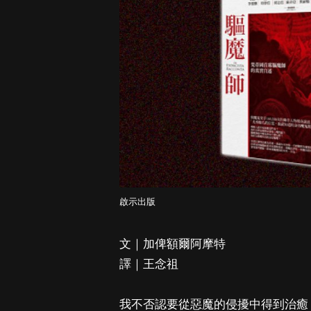
啟示出版
文｜加俾額爾阿摩特
譯｜王念祖
我不否認要從惡魔的侵擾中得到治癒