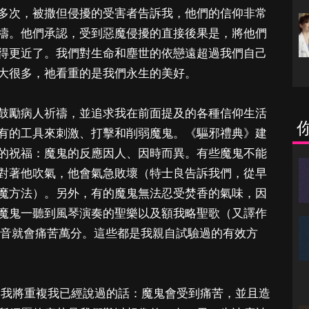
多次，被撒但侵擾的受害者告訴我，他們的信仰非常
禱。他們承認，受到惡魔侵擾的直接後果是，將他們
得更近了。我們對生命和塵世的依戀遠超過我們自己
大很多，祂看重的是我們永生的美好。
鼓勵病人祈禱，並追求我在前面提及的各種信仰生活
有的工具來刺激、打擊和削弱魔鬼。《驅邪禮典》建
的祝福：魔鬼的反應因人、因時而異。有些魔鬼不能
對著他吹氣，他會氣急敗壞（特士良告訴我們，從早
魔方法）。另外，有的魔鬼無法忍受焚香的氣味，因
魔鬼一聽到風琴演奏的聖樂以及額我略聖歌（又譯作
nt）的聲音就會痛苦萬分。這些都是我親自試驗過的有效方
 我將重複我已經說過的話：魔鬼會受到痛苦，並且造