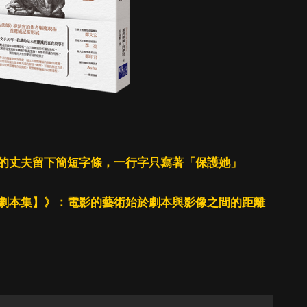
的丈夫留下簡短字條，一行字只寫著「保護她」
劇本集】》：電影的藝術始於劇本與影像之間的距離