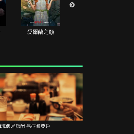
治
愛爾蘭之願
空戰群英
加班飯局應酬 癌症暴發戶