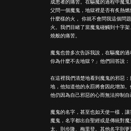
成患者的痛苦。在驅魔的過程中魔鬼
父問一個魔鬼，地獄裡是否有炙熱燃
什麼樣的火， 你就不會問我這個問
火。我們目睹了當魔鬼碰觸到十字架
燒般的痛苦。
魔鬼也曾多次告訴我說，在驅魔的過
你為什麼不去地獄？」他們回答說：
在這裡我們清楚地看到魔鬼的邪惡：
地，他知道他的永罰將會因此增加。
他仍因為自己邪惡的心而無法抑制自
魔鬼的名字，甚至也如天使一樣，讓
魔鬼，名字都出自聖經或是傳統對魔
太、則步隆、梅里登。其他名字則更