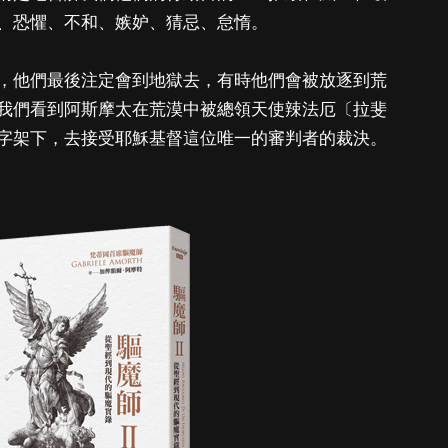
、恐懼、不和、嫉妒、猜忌、怠惰。
，他們最後注定會到地獄去，有時他們會被放逐到荒
我們看到阿斯摩太在荒漠中被總領天使辣法厄〔拉斐
字架下，去接受耶穌基督這位唯一的審判者的裁決。