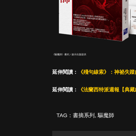
《驅魔師》書封／啟示出版提供
延伸閱讀：
《殘句線索》：神祕失蹤
延伸閱讀：
《法蘭西特派週報【典藏
TAG：
書摘系列
,
驅魔師