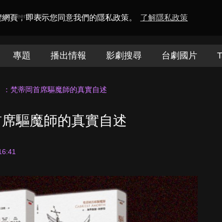
amaQueen電視迷
瀏覽網頁，即表示您同意我們的隱私政策。
了解隱私政策
專題
播出情報
影劇搜尋
台劇國片
T
》：梵蒂岡首席驅魔師的真實自述
首席驅魔師的真實自述
16:41