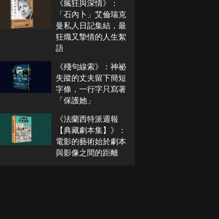
《瘋狂與深情》：
「石內卜」艾倫瑞克
曼私人日記集結，最
狂熾又摯情的人生絮
語
《殘句線索》：神祕
失蹤的丈夫留下簡短
字條，一行字只寫著
「保護她」
《法蘭西特派週報
【典藏劇本集】》：
電影的藝術始於劇本
與影像之間的距離