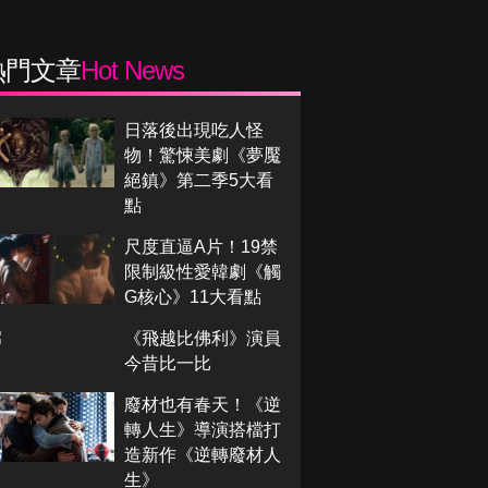
熱門文章
Hot News
日落後出現吃人怪
物！驚悚美劇《夢魘
絕鎮》第二季5大看
點
尺度直逼A片！19禁
限制級性愛韓劇《觸
G核心》11大看點
《飛越比佛利》演員
今昔比一比
廢材也有春天！《逆
轉人生》導演搭檔打
造新作《逆轉廢材人
生》