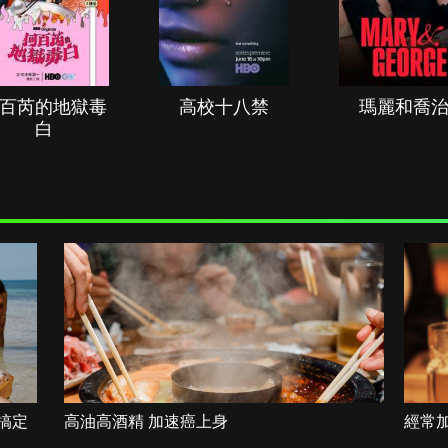
百芮的地獄毒
高校十八禁
瑪麗和喬
白
搞定
高油高酒精 加速癌上身
經常