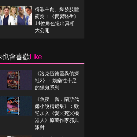
得罪主創、爆發肢體
衝突！《實習醫生》
14位角色退出真相
大公開
你也會喜歡
Like
《洛克伍德靈異偵探
社2》：娛樂性十足
的獵鬼系列
《魚夜：喬．蘭斯代
爾小說精選集》：歡
迎加入《愛╳死╳機
器人》原著作家邪典
派對