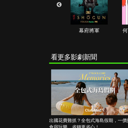
秘境春光
幕府將軍
何
看更多影劇新聞
出國花費難抓？全包式海島假期，一價
食宿玩樂，省錢更省心！