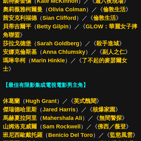
凱特麥金儂
（
Kate McKinnon
）／《
週六夜現場
》
奧莉薇雅柯爾曼
（
Olivia Colman
）／《
倫敦生活
》
茜安克利福德
（
Sian Clifford
）／《
倫敦生活
》
貝蒂吉爾平
（
Betty Gilpin
）／《
GLOW：華麗女子摔
角聯盟
》
莎拉戈德堡
（
Sarah Goldberg
）／《
殺手進城
》
安娜克倫斯基
（
Anna Chlumsky
）／《
副人之仁
》
瑪琳辛柯
（
Marin Hinkle
）／《
了不起的麥瑟爾女
士
》
【最佳有限影集或電視電影男主角】
休葛蘭
（
Hugh Grant
）／《
英式醜聞
》
傑瑞德哈里斯
（
Jared Harris
）／《
核爆家園
》
馬赫夏拉阿里
（
Mahershala Ali
）／《
無間警探
》
山姆洛克威爾
（
Sam Rockwell
）／《
佛西／薇登
》
班尼西歐戴托羅
（
Benicio Del Toro
）／《
監慾風雲
》