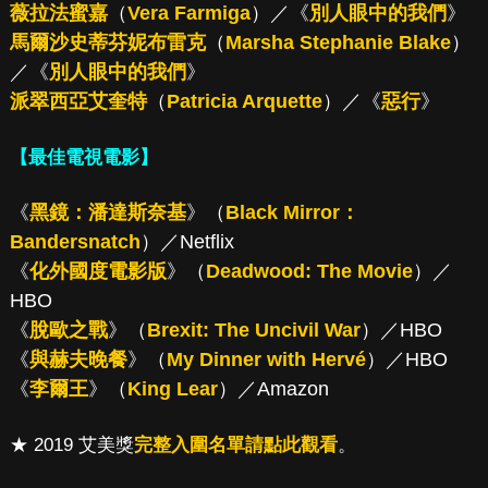
薇拉法蜜嘉
（
Vera Farmiga
）／《
別人眼中的我們
》
馬爾沙史蒂芬妮布雷克
（
Marsha Stephanie Blake
）
／《
別人眼中的我們
》
派翠西亞艾奎特
（
Patricia Arquette
）／《
惡行
》
【最佳電視電影】
《
黑鏡：潘達斯奈基
》（
Black Mirror：
Bandersnatch
）／Netflix
《
化外國度電影版
》（
Deadwood: The Movie
）／
HBO
《
脫歐之戰
》（
Brexit: The Uncivil War
）／HBO
《
與赫夫晚餐
》（
My Dinner with Hervé
）／HBO
《
李爾王
》（
King Lear
）／Amazon
★ 2019 艾美獎
完整入圍名單請點此觀看
。