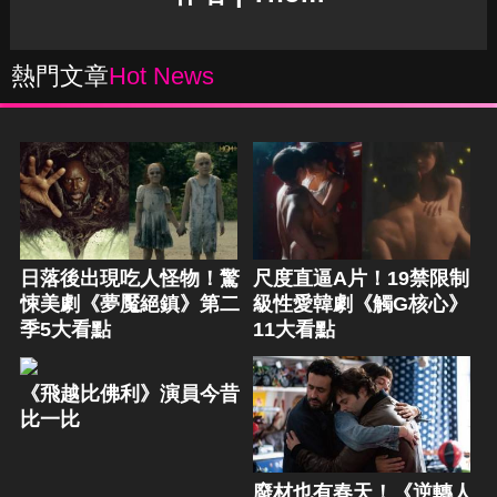
熱門文章
Hot News
日落後出現吃人怪物！驚
尺度直逼A片！19禁限制
悚美劇《夢魘絕鎮》第二
級性愛韓劇《觸G核心》
季5大看點
11大看點
《飛越比佛利》演員今昔
比一比
廢材也有春天！《逆轉人