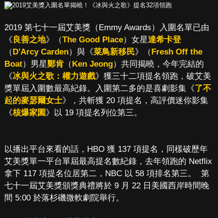
2019 第七十一屆艾美獎（Emmy Awards）入圍名單已由
《
良善之地
》（
The Good Place
）女星
達希卡登
（
D'Arcy Carden
）與《
菜鳥新移民
》（
Fresh Off the
Boat
）男星
鄭肯
（
Ken Jeong
）共同揭曉，今年完結的
《
冰與火之歌：權力遊戲
》獲三十二項提名領跑，破艾美
獎單屆入圍數最高紀錄。入圍第二多的是喜劇影集《
了不
起的麥瑟爾女士
》，共斬獲 20 項提名，高評價迷你影集
《
核爆家園
》以 19 項提名列位第三。
以播出平台來看的話，HBO 獲 137 項提名，同樣破歷年
艾美獎單一平台單屆最高提名數紀錄，去年領跑的 Netflix
拿下 117 項提名位居第二，NBC 以 58 項排名第三。 第
七十一屆艾美獎頒獎典禮將於 9 月 22 日美國西岸時間晚
間 5:00 於落杉磯微軟劇院舉行。