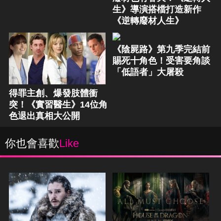
生》導演搭檔打造新作
《逆轉廢材人生》
《陰屍路》第九季完結前
賜死十角色！受害要角談
「低語者」大屠殺
得罪主創、爆發肢體衝
突！《實習醫生》14位角
色退出真相大公開
你也會喜歡
Like