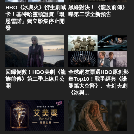
HBO《冰與火》衍生劇喊
黑綠對決！《龍族前傳》
卡！基特哈靈頓證實「瓊
曝第二季全新預告
恩雪諾」獨立影集停止開
發
回歸倒數！HBO美劇《龍
全球網友票選HBO原創影
族前傳》第二季上線月公
集Top10！戰爭經典《諾
開
曼第大空降》、奇幻夯劇
《冰與...