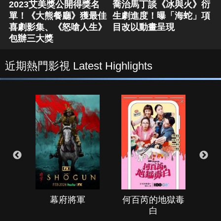
2023艾美獎公開得獎名
喬治馬丁談《冰與火》衍
單！《大熊餐廳》獲最佳
生劇進度！曝「海蛇」項
喜劇影集、《怒嗆人生》
目改以動畫呈現
包辦三大獎
近期熱門影視 Latest Highlights
幕府將軍
何百芮的地獄毒
白