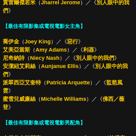
賈雷爾傑若米
（
Jharrel Jerome
）／《
別人眼中的我
們
》
【最佳有限影集或電視電影女主角】
喬伊金
（
Joey King
）／《
惡行
》
艾美亞當斯
（
Amy Adams
）／《
利器
》
尼奇納詩
（
Niecy Nash
）／《
別人眼中的我們
》
安潔紐艾莉絲
（
Aunjanue Ellis
）／《
別人眼中的我
們
》
派翠西亞艾奎特
（
Patricia Arquette
）／《
監慾風
雲
》
蜜雪兒威廉絲
（
Michelle Williams
）／《
佛西／薇
登
》
【最佳有限影集或電視電影男配角】