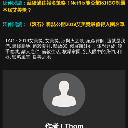
延伸閱讀：
延續過往報名策略！Netflix能否擊敗HBO制霸
本屆艾美獎？
延伸閱讀：
《滾石》雜誌公開2019艾美獎最值得入圍名單
TAG：
2019艾美獎
,
艾美獎
,
冰與火之歌
,
絕命律師
,
這就是我
們
,
黑錢勝地
,
追殺夏娃
,
豔放80
,
俄羅斯娃娃：派對迴旋
,
殺
手進城
,
副人之仁
,
倫敦生活
,
核爆家園
,
別人眼中的我們
,
利
器
,
監慾風雲
,
良善之地
作者 | Thom