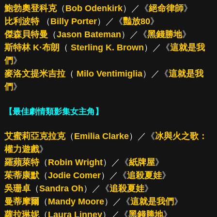
鮑勃奧登科克
（
Bob Odenkirk
）／《
絕命律師
》
比利波特
（
Billy Porter
）／《
豔放80
》
傑森貝特曼
（
Jason Bateman
）／《
黑錢勝地
》
斯特林 K·布朗
（
Sterling K. Brown
）／《
這就是我
們
》
麥洛文提米吉拉
（
Milo Ventimiglia
）／《
這就是我
們
》
【最佳劇情類影集女主角】
艾蜜莉亞克拉克
（
Emilia Clarke
）／《
冰與火之歌：
權力遊戲
》
羅蘋萊特
（
Robin Wright
）／《
紙牌屋
》
茱蒂康默
（
Jodie Comer
）／《
追殺夏娃
》
吳珊卓
（
Sandra Oh
）／《
追殺夏娃
》
曼蒂摩爾
（
Mandy Moore
）／《
這就是我們
》
蘿拉琳妮
（
Laura Linney
）／《
黑錢勝地
》