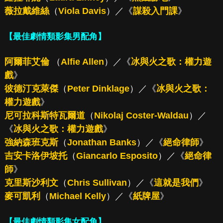
薇拉戴維絲
（
Viola Davis
）／《
謀殺入門課
》
【最佳劇情類影集男配角】
阿爾菲艾倫
（
Alfie Allen
）／《
冰與火之歌：權力遊
戲
》
彼德汀克萊傑
（
Peter Dinklage
）／《
冰與火之歌：
權力遊戲
》
尼可拉科斯特瓦爾道
（
Nikolaj Coster-Waldau
）／
《
冰與火之歌：權力遊戲
》
強納森班克斯
（
Jonathan Banks
）／《
絕命律師
》
吉安卡洛伊坡托
（
Giancarlo Esposito
）／《
絕命律
師
》
克里斯沙利文
（
Chris Sullivan
）／《
這就是我們
》
麥可凱利
（
Michael Kelly
）／《
紙牌屋
》
【最佳劇情類影集女配角】