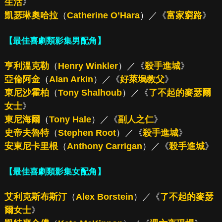
生活
》
凱瑟琳奧哈拉
（
Catherine O’Hara
）／《
富家窮路
》
【最佳喜劇類影集男配角】
亨利溫克勒
（
Henry Winkler
）／《
殺手進城
》
亞倫阿金
（
Alan Arkin
）／《
好萊塢教父
》
東尼沙霍柏
（
Tony Shalhoub
）／《
了不起的麥瑟爾
女士
》
東尼海爾
（
Tony Hale
）／《
副人之仁
》
史帝夫魯特
（
Stephen Root
）／《
殺手進城
》
安東尼卡里根
（
Anthony Carrigan
）／《
殺手進城
》
【最佳喜劇類影集女配角】
艾利克斯布斯汀
（
Alex Borstein
）／《
了不起的麥瑟
爾女士
》