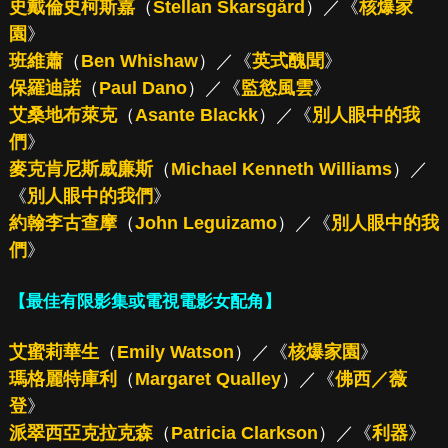
史戴倫史柯斯嘉
（
Stellan Skarsgård
）／《
核爆家
園
》
班維蕭
（
Ben Whishaw
）／《
英式醜聞
》
保羅迪諾
（
Paul Dano
）／《
監慾風雲
》
艾桑地布萊克
（
Asante Blackk
）／《
別人眼中的我
們
》
麥克肯尼斯威廉斯
（
Michael Kenneth Williams
）／
《
別人眼中的我們
》
約翰李古查摩
（
John Leguizamo
）／《
別人眼中的我
們
》
【最佳有限影集或電視電影女配角】
艾蜜莉華生
（
Emily Watson
）／《
核爆家園
》
瑪格麗特庫利
（
Margaret Qualley
）／《
佛西／薇
登
》
派翠西亞克拉克森
（
Patricia Clarkson
）／《
利器
》