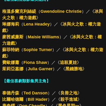
格溫多蘭克利絲緹
（
Gwendoline Christie
）／《
冰與
火之歌：權力遊戲
》
琳娜海莉
（
Lena Headey
）／《
冰與火之歌：權力遊
戲
》
麥茜威廉斯
（
Maisie Williams
）／《
冰與火之歌：權
力遊戲
》
蘇菲特納
（
Sophie Turner
）／《
冰與火之歌：權力遊
戲
》
費歐娜蕭
（
Fiona Shaw
）／《
追殺夏娃
》
茱莉亞嘉娜
（
Julia Garner
）／《
黑錢勝地
》
【最佳喜劇類影集男主角】
泰德丹森
（
Ted Danson
）／《
良善之地
》
比爾哈德爾
（
Bill Hader
）／《
殺手進城
》
唐奇鐸
（
Don Cheadle
）／《
黑色星期一
》