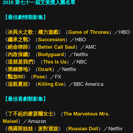
2019 第七十一屆艾美獎入圍名單
【最佳劇情類影集】
《
冰與火之歌：權力遊戲
》（
Game of Thrones
）／HBO
《
繼承之戰
》（
Succession
）／HBO
《
絕命律師
》（
Better Call Saul
）／AMC
《
內政保鑣
》（
Bodyguard
）／Netflix
《
這就是我們
》（
This Is Us
）／NBC
《
黑錢勝地
》（
Ozark
）／Netflix
《
豔放80
》（
Pose
）／FX
《
追殺夏娃
》（
Killing Eve
）／BBC America
【最佳喜劇類影集】
《
了不起的麥瑟爾女士
》（
The Marvelous Mrs.
Maisel
）／Amazon
《
俄羅斯娃娃：派對迴旋
》（
Russian Doll
）／Netflix