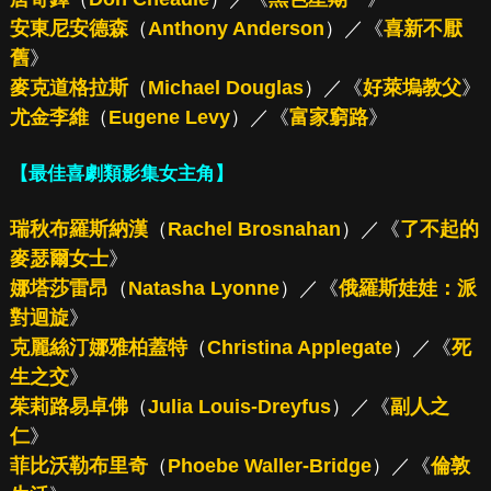
安東尼安德森
（
Anthony Anderson
）／《
喜新不厭
舊
》
麥克道格拉斯
（
Michael Douglas
）／《
好萊塢教父
》
尤金李維
（
Eugene Levy
）／《
富家窮路
》
【最佳喜劇類影集女主角】
瑞秋布羅斯納漢
（
Rachel Brosnahan
）／《
了不起的
麥瑟爾女士
》
娜塔莎雷昂
（
Natasha Lyonne
）／《
俄羅斯娃娃：派
對迴旋
》
克麗絲汀娜雅柏蓋特
（
Christina Applegate
）／《
死
生之交
》
茱莉路易卓佛
（
Julia Louis-Dreyfus
）／《
副人之
仁
》
菲比沃勒布里奇
（
Phoebe Waller-Bridge
）／《
倫敦