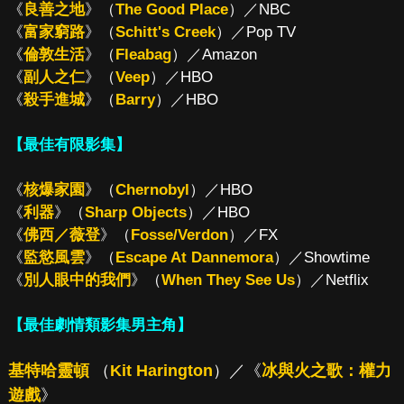
《
良善之地
》（
The Good Place
）／NBC
《
富家窮路
》（
Schitt's Creek
）／Pop TV
《
倫敦生活
》（
Fleabag
）／Amazon
《
副人之仁
》（
Veep
）／HBO
《
殺手進城
》（
Barry
）／HBO
【最佳有限影集】
《
核爆家園
》（
Chernobyl
）／HBO
《
利器
》（
Sharp Objects
）／HBO
《
佛西／薇登
》（
Fosse/Verdon
）／FX
《
監慾風雲
》（
Escape At Dannemora
）／Showtime
《
別人眼中的我們
》（
When They See Us
）／Netflix
【最佳劇情類影集男主角】
基特哈靈頓
（
Kit Harington
）／《
冰與火之歌：權力
遊戲
》