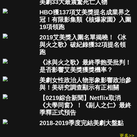
美劇33大最震驚死亡人物
HBO獲137項艾美獎提名成業界之
冠！有限影集類《核爆家園》入圍
19項領跑
2019艾美獎入圍名單揭曉！《冰
與火之歌》破紀錄獲32項提名領
跑
《冰與火之歌》最終季飽受批判！
是否影響艾美獎獲獎機率？
美劇女性政治人物形象影響政治參
與！美研究調查顯示有正相關
【0219綜合新聞】Netflix取消
《大學同窗》！《副人之仁》最終
季釋正式預告
2018-2019季度完結美劇大盤點
更多>>