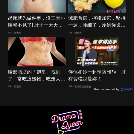
起床就先做件事，沒三天小
減肥首選，檸檬加它，堅持
腹就不見了! 肚子一天天變
一週，腰細了，瘦到你懷疑
小！
人生
PR・新素簡
PR・新素簡
腹部脂肪的「剋星」找到
伴侶和妳一起預防HPV，才
了，常吃這幾物，吃走大肚
有資格說愛妳！
囊，瘦出小蠻腰
PR・新素簡
PR・台灣癌症基金會
Recommended by