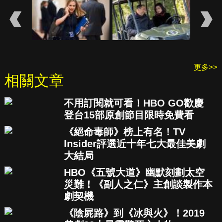
更多>>
相關文章
不用訂閱就可看！HBO GO歡慶
登台15部原創節目限時免費看
《絕命毒師》榜上有名！TV
Insider評選近十年七大最佳美劇
大結局
HBO《五號大道》幽默刻劃太空
災難！《副人之仁》主創談製作本
劇契機
《陰屍路》到《冰與火》！2019