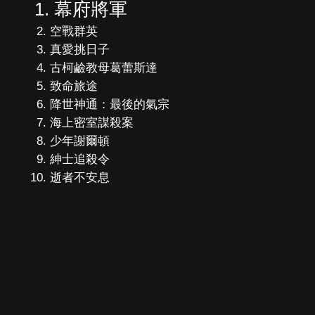
幕府將軍
空戰群英
真愛挑日子
古柯鹼教母葛蕾斯達
致命旅途
降世神通：最後的氣宗
海上密室謀殺案
少年謝爾頓
紳士追殺令
逝者不安息