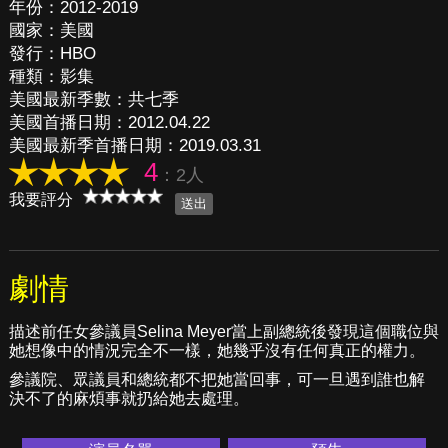
年份：2012-2019
國家：美國
發行：HBO
種類：影集
美國最新季數：共七季
美國首播日期：2012.04.22
美國最新季首播日期：2019.03.31
4
：2人
我要評分
劇情
描述前任女參議員Selina Meyer當上副總統後發現這個職位與
她想像中的情況完全不一樣，她幾乎沒有任何真正的權力。
參議院、眾議員和總統都不把她當回事，可一旦遇到誰也解
決不了的麻煩事就扔給她去處理。