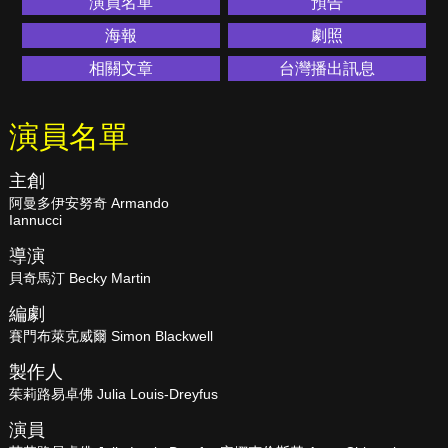
演員名單
預告
海報
劇照
相關文章
台灣播出訊息
演員名單
主創
阿曼多伊安努奇 Armando
Iannucci
導演
貝奇馬汀 Becky Martin
編劇
賽門布萊克威爾 Simon Blackwell
製作人
茱莉路易卓佛 Julia Louis-Dreyfus
演員