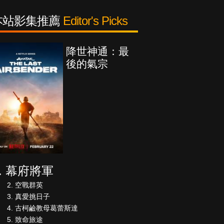
本站影集推薦
Editor's Picks
降世神通：最
後的氣宗
幕府將軍
空戰群英
真愛挑日子
古柯鹼教母葛蕾斯達
致命旅途