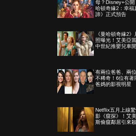
母？Disney+公
哈頓奇緣2：幸福
諦》正式預告
《曼哈頓奇緣2》
照曝光！艾美亞
中世紀推嬰兒車
有兩位爸爸、兩
不稀奇！6位有著
爸媽的影視明星
Netflix五月上線
影《窺探》！艾
斯偷窺鄰居引來