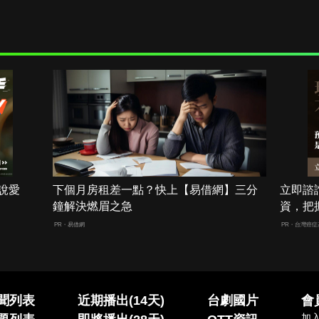
說愛
下個月房租差一點？快上【易借網】三分
立即諮
鐘解決燃眉之急
資，把
PR・易借網
PR・台灣癌症
聞列表
近期播出(14天)
台劇國片
會
加