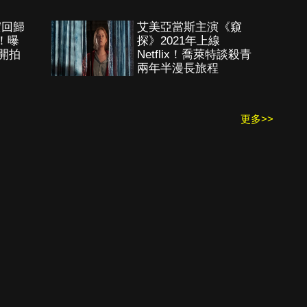
實回歸
艾美亞當斯主演《窺
！曝
探》2021年上線
季開拍
Netflix！喬萊特談殺青
兩年半漫長旅程
更多>>