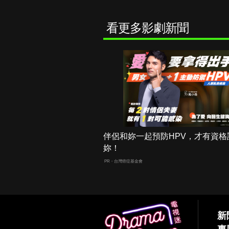
看更多影劇新聞
伴侶和妳一起預防HPV，才有資格
妳！
PR・台灣癌症基金會
新