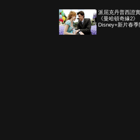
派屈克丹普西證
《曼哈頓奇緣2》
Disney+新片春