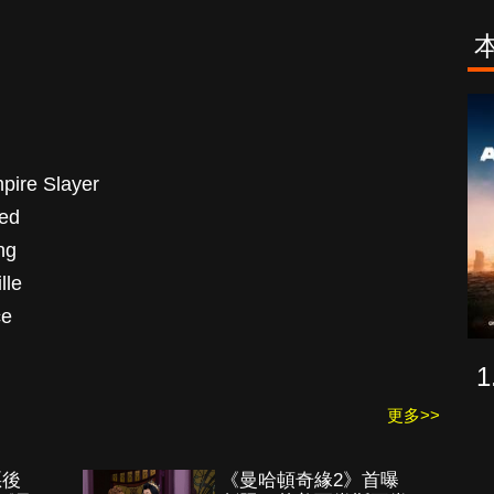
古柯鹼教母葛
致命旅途
蕾斯達
ire Slayer
ed
ng
lle
ce
更多>>
惡後
《曼哈頓奇緣2》首曝