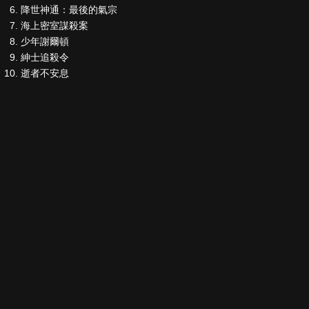
降世神通：最後的氣宗
海上密室謀殺案
少年謝爾頓
紳士追殺令
逝者不安息