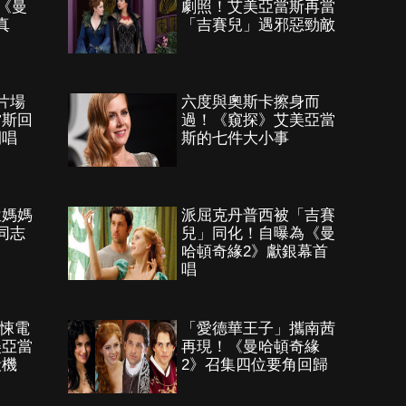
開《曼
劇照！艾美亞當斯再當
真
「吉賽兒」遇邪惡勁敵
片場
六度與奧斯卡擦身而
當斯回
過！《窺探》艾美亞當
開唱
斯的七件大小事
位媽媽
派屈克丹普西被「吉賽
同志
兒」同化！自曝為《曼
哈頓奇緣2》獻銀幕首
唱
驚悚電
「愛德華王子」攜南茜
美亞當
再現！《曼哈頓奇緣
殺機
2》召集四位要角回歸