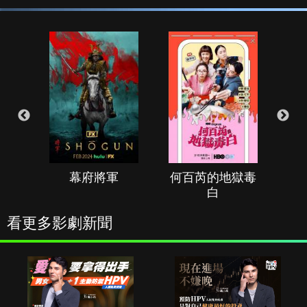
幕府將軍
何百芮的地獄毒
白
看更多影劇新聞