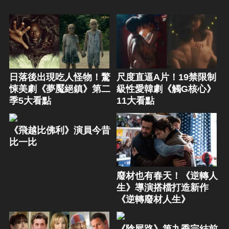
日落後出現吃人怪物！驚
尺度直逼A片！19禁限制
悚美劇《夢魘絕鎮》第二
級性愛韓劇《觸G核心》
季5大看點
11大看點
《飛越比佛利》演員今昔
比一比
廢材也有春天！《逆轉人
生》導演搭檔打造新作
《逆轉廢材人生》