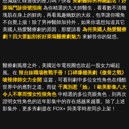
想減緩忙碌過後的壓力嗎？快看
美劇醫師男神總點名！好
萊塢門診掛號指南
為你精選的九大帥醫生，看看數不清幾
塊肌在身上的鮮肉，再看風趣幽默的大叔，包準讓你嘴角
不自覺上揚！除了男神醫師加持外，如果你還想知道其它
美國人熱愛醫療劇的原因，那麼請看
為何美國人熱愛醫療
劇？四大要點剖析好萊塢醫療劇魅力
來解答你的疑惑。
醫療劇風靡之外，美國近年電視圈也吹起一股女力崛起
風。在
辣台妹職場教戰手冊！口碑爆棚美劇《傲骨之戰》
嗆辣律師女力全開
這篇，可看到劇中多位女性角色在殘酷
世界中的應對之道。而從
千萬別惹「她」！歐美影集八大
令人不寒而慄女性狠角色
中精選的多位亮眼角色，則再次
證明女性角色的近年影集中的存在感越來越重。除了上述
影集外，更多夯劇盡在 FOX+ 與美零時差同步上架！