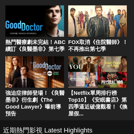
熱門醫療劇未完結！ABC
FOX取消《住院醫師》！
續訂《良醫墨非》第七季
不再推出第七季
強迫症律師登場！《良醫
【Netflix單周排行榜
墨非》衍生劇《The
Top10】《安眠書店》第
Good Lawyer》曝前導
四季逼近破億觀看！《換
預告
屋假...
近期熱門影視 Latest Highlights