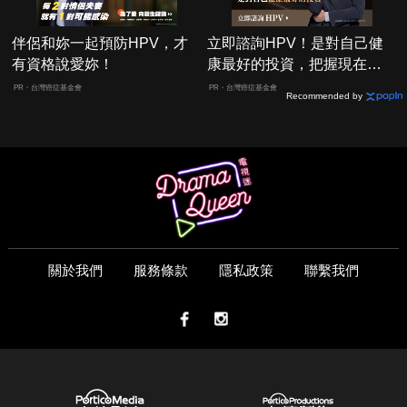
伴侶和妳一起預防HPV，才
立即諮詢HPV！是對自己健
有資格說愛妳！
康最好的投資，把握現在不
嫌晚！
PR・台灣癌症基金會
PR・台灣癌症基金會
Recommended by
關於我們
服務條款
隱私政策
聯繫我們