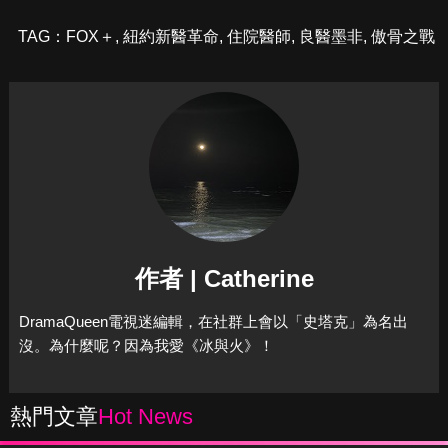
TAG：
FOX＋
,
紐約新醫革命
,
住院醫師
,
良醫墨非
,
傲骨之戰
作者 | Catherine
DramaQueen電視迷編輯，在社群上會以「史塔克」為名出
沒。為什麼呢？因為我愛《冰與火》！
熱門文章
Hot News