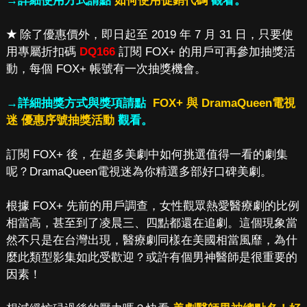
→詳細使用方式請點
如何使用促銷代碼
觀看。
★
除了優惠價外，即日起至 2019 年 7 月 31 日，只要使
用專屬折扣碼
DQ166
訂閱 FOX+ 的用戶可再參加抽獎活
動，每個 FOX+ 帳號有一次抽獎機會。
→詳細抽獎方式與獎項請點
FOX+ 與 DramaQueen電視
迷 優惠序號抽獎活動
觀看。
訂閱 FOX+ 後，在超多美劇中如何挑選值得一看的劇集
呢？DramaQueen電視迷為你精選多部好口碑美劇。
根據 FOX+ 先前的用戶調查，女性觀眾熱愛醫療劇的比例
相當高，甚至到了凌晨三、四點都還在追劇。這個現象當
然不只是在台灣出現，醫療劇同樣在美國相當風靡，為什
麼此類型影集如此受歡迎？或許有個男神醫師是很重要的
因素！