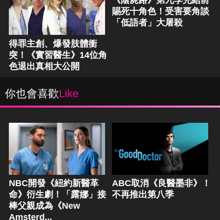
《陰屍路》第九季完結前
賜死十角色！受害要角談
「低語者」大屠殺
得罪主創、爆發肢體衝
突！《實習醫生》14位角
色退出真相大公開
你也會喜歡
Like
NBC開發《紐約新醫革
ABC取消《良醫墨非》！
命》衍生劇！「露娜」接
不再推出第八季
棒父親成為《New
Amsterd...