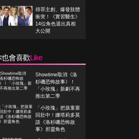
得罪主創、爆發肢體
衝突！《實習醫生》
14位角色退出真相
大公開
你也會喜歡
Like
Showtime取消《洛
杉磯恐怖故事》！
「小玫瑰」新劇不再
推出第二季
「小玫瑰」把孩童塞
回肚中！娜塔莉多莫
談《洛杉磯恐怖故
事》邪靈角色