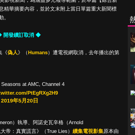
多則歐美影視新聞，為涵蓋多元報導範圍，於本篇【綜合新
息精華摘要內容，並於文末附上當日單篇重大新聞標
動。
◆ 開發續訂取消 ◆
影集《
偽人
》（
Humans
）遭電視網取消，去年播出的第
e Seasons at AMC, Channel 4
.twitter.com/PtEgRXg2H9
)
2019年5月20日
meron）執導、阿諾史瓦辛格（Arnold
鬼大帝：真實謊言》（True Lies）
續集電視影集
原本由