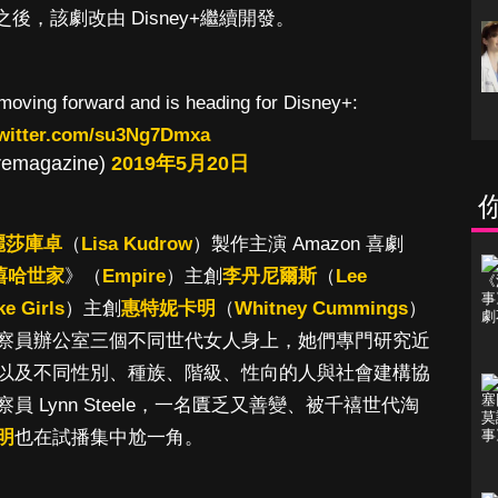
之後，該劇改由 Disney+繼續開發。
 moving forward and is heading for Disney+:
twitter.com/su3Ng7Dmxa
remagazine)
2019年5月20日
麗莎庫卓
（
Lisa Kudrow
）製作主演 Amazon 喜劇
嘻哈世家
》（
Empire
）主創
李丹尼爾斯
（
Lee
ke Girls
）主創
惠特妮卡明
（
Whitney Cummings
）
察員辦公室三個不同世代女人身上，她們專門研究近
以及不同性別、種族、階級、性向的人與社會建構協
員 Lynn Steele，一名匱乏又善變、被千禧世代淘
明
也在試播集中尬一角。