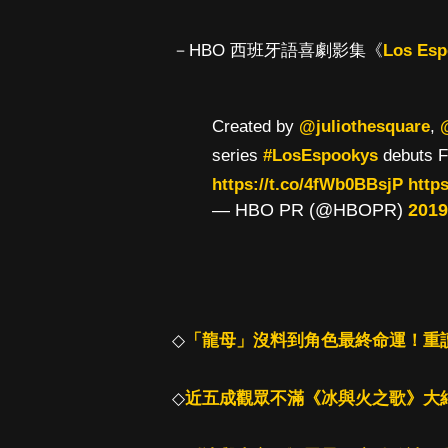
－HBO 西班牙語喜劇影集《
Los Esp
Created by
@juliothesquare
,
series
#LosEspookys
debuts F
https://t.co/4fWb0BBsjP
http
— HBO PR (@HBOPR)
201
◇
「龍母」沒料到角色最終命運！重
◇
近五成觀眾不滿《冰與火之歌》大