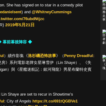
n. She has signed on to star in a comedy pilot
edanielsent
) and
@WhitneyCummings
.twitter.com/76ubdNtjzc
HR)
2019年5月21日
◆ 幕前幕後陣容 ◆
ul
）續作影集《
洛杉磯恐怖故事
》（
Penny Dreadful:
》系列電影老牌女星琳雪伊（Lin Shaye）、《失
digan）與《星艦迷航記：銀河飛龍》男星布蘭特史賓
Lin Shaye are set to recur in Showtime’s
ul
: City of Angels
https://t.co/691tQGBVe1