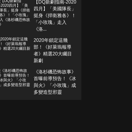
【DQ新劇指南-2020
四月】「美國隊長」
挺身《捍衛雅各》！
「小玫瑰」走入
《洛...
2020年鎖定這幾
部！《好萊塢報導
者》精選20大矚目
新劇
《洛杉磯恐怖故事》
首曝前導預告！《冰
與火》「小玫瑰」成
多變造型邪靈