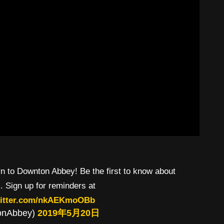
urn to Downton Abbey! Be the first to know about
m
. Sign up for reminders at
witter.com/nkAEKmoOBb
onAbbey)
2019年5月20日