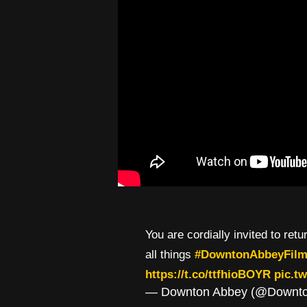
You are cordially invited to ret
all things
#DowntonAbbeyFil
https://t.co/ttfhioBOYR
pic.t
— Downton Abbey (@Downt