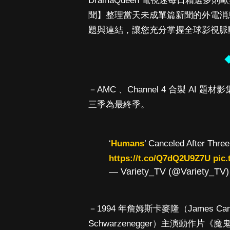
DramaQueen 電視迷每日精選
聞】整理當天未成單篇新聞的外電消
題與連結，讓您充分掌握全球影視脈
－AMC 、Channel 4 合製 AI 題材
三季為最終季。
‘
Humans
’ Canceled After Thre
https://t.co/Q7dQ2U9Z7U
pic
— Variety_TV (@Variety_TV
－1994 年詹姆斯卡麥隆（James Ca
Schwarzenegger）主演動作片《魔