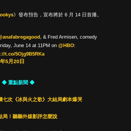
ookys
》發布預告，宣布將於 6 月 14 日首播。
@anafabregagood
, & Fred Armisen, comedy
riday, June 14 at 11PM on
@HBO
:
s://t.co/5Ojg9B5RKa
9年5月20日
◆ 重點新聞 ◆
讀七次《冰與火之歌》大結局劇本爆哭
結局！聽聽外媒影評怎麼說