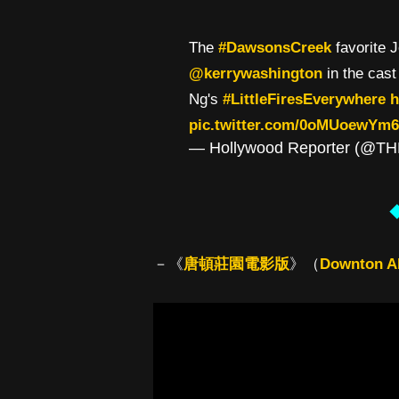
The
#DawsonsCreek
favorite 
@kerrywashington
in the cast
Ng's
#LittleFiresEverywhere
h
pic.twitter.com/0oMUoewYm6
— Hollywood Reporter (@T
－《
唐頓莊園電影版
》（
Downton A