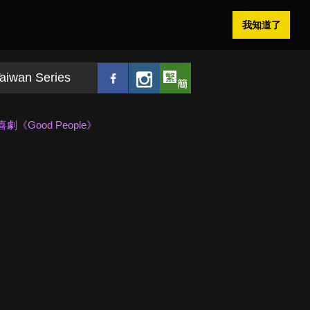
我知道了
aiwan Series
ood People》