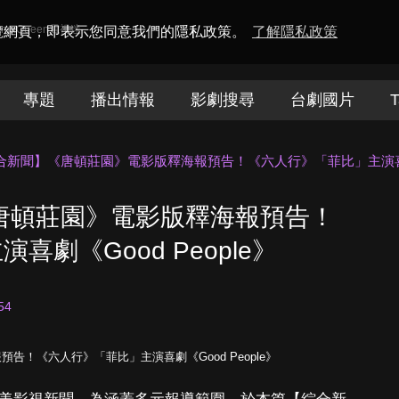
amaQueen電視迷
瀏覽網頁，即表示您同意我們的隱私政策。
了解隱私政策
專題
播出情報
影劇搜尋
台劇國片
T
綜合新聞】《唐頓莊園》電影版釋海報預告！《六人行》「菲比」主演喜劇《G
《唐頓莊園》電影版釋海報預告！
劇《Good People》
54