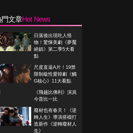
熱門文章
Hot News
日落後出現吃人怪
物！驚悚美劇《夢魘
絕鎮》第二季5大看
點
尺度直逼A片！19禁
限制級性愛韓劇《觸
G核心》11大看點
《飛越比佛利》演員
今昔比一比
廢材也有春天！《逆
轉人生》導演搭檔打
造新作《逆轉廢材人
生》