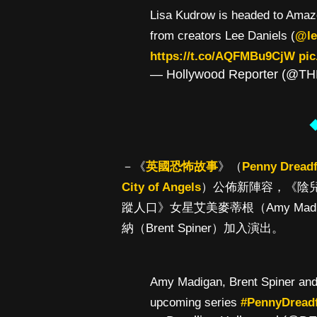
Lisa Kudrow is headed to Amazo
from creators Lee Daniels (
@le
https://t.co/AQFMBu9CjW
pic
— Hollywood Reporter (@T
－《
英國恐怖故事
》（
Penny Dreadf
City of Angels
）公佈新陣容，《陰兒房
蹤人口》女星艾美麥蒂根（Amy Ma
納（Brent Spiner）加入演出。
Amy Madigan, Brent Spiner and 
upcoming series
#PennyDreadf