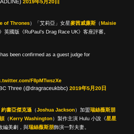
EADLINE)
2019年5月20日
 of Thrones
）「艾莉亞」女星
麥茜威廉斯
（
Maisie
版《RuPaul's Drag Race UK》客座評審。
has been confirmed as a guest judge for
c.twitter.com/F8pMTwszXe
BC Three (@dragraceukbbc)
2019年5月20日
）
約書亞傑克遜
（
Joshua Jackson
）加盟
瑞絲薇斯朋
頓
（
Kerry Washington
）製作主演 Hulu 小說《
星星
改編美劇，與
瑞絲薇斯朋
飾演一對夫妻。