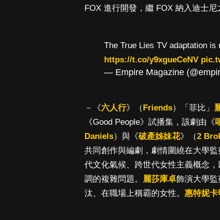
FOX 進行開發，繼 FOX 納入迪士尼
The True Lies TV adaptation is
https://t.co/y9xgueCeNV
pic.
— Empire Magazine (@empi
－《
六人行
》（
Friends
）「菲比」
《Good People》試播集，該劇由《
Daniels
）與《
破產姊妹花
》（
2 Bro
共同創作與編劇，劇情圍繞在大學監
代文化氣候、跨世代女性主義概念，
調的複雜問題。
麗莎庫卓
飾演大學監察
汰、在職場上稱霸的女性。
惠特妮卡