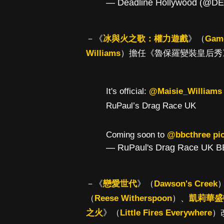
— Deadline Hollywood (@D
－《
冰與火之歌：權力遊戲
》（
Game
Williams
）擔任《魯保羅變裝皇后秀》英國
It's official:
@Maisie_Williams
RuPaul’s Drag Race UK
Coming soon to
@bbcthree
pi
— RuPaul's Drag Race UK B
－《
戀愛世代
》（
Dawson's Creek
（
Reese Witherspoon
）、
凱莉華盛
之火
》（
Little Fires Everywhere
）