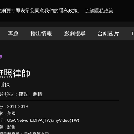
amaQueen電視迷
瀏覽網頁，即表示您同意我們的隱私政策。
了解隱私政策
專題
播出情報
影劇搜尋
台劇國片
T
師
無照律師
uits
片類型：
律政
、
劇情
份：2011-2019
家：美國
：USA Network,DIVA(TW),myVideo(TW)
類：影集