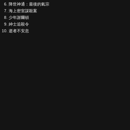
降世神通：最後的氣宗
海上密室謀殺案
少年謝爾頓
紳士追殺令
逝者不安息