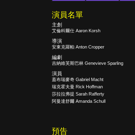
演員名單
主創
艾倫科爾仕 Aaron Korsh
導演
安東克羅帕 Anton Cropper
編劇
吉納維芙斯巴林 Genevieve Sparling
演員
蓋布瑞麥奇 Gabriel Macht
瑞克霍夫曼 Rick Hoffman
莎拉拉弗提 Sarah Rafferty
阿曼達舒爾 Amanda Schull
預告