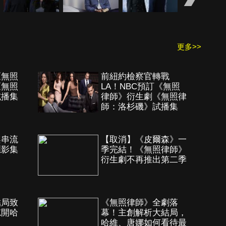
更多>>
《無照
前紐約檢察官轉戰
《無照
LA！NBC預訂《無照
試播集
律師》衍生劇《無照律
師：洛杉磯》試播集
架串流
【取消】《皮爾森》一
應影集
季完結！《無照律師》
衍生劇不再推出第二季
結局致
《無照律師》全劇落
忘開哈
幕！主創解析大結局，
哈維、唐娜如何看待最