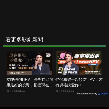
看更多影劇新聞
立即諮詢HPV！是對自己健
伴侶和妳一起預防HPV，才
康最好的投資，把握現在不
有資格說愛妳！
嫌晚！
PR・台灣癌症基金會
PR・台灣癌症基金會
Recommended by