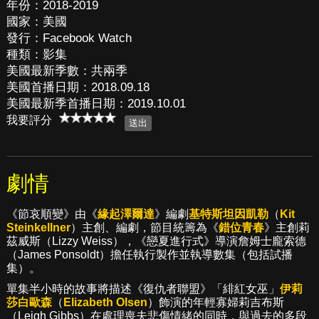
年份：2018-2019
國家：美國
發行：Facebook Watch
種類：影集
美國最新季數：共兩季
美國首播日期：2018.09.18
美國最新季首播日期：2019.10.01
我要評分
劇情
《節哀順變》由《
緣起澤爾達
》編劇
基特斯坦因凱勒
（
Kit
Steinkellner
）主創、編劇，節目統籌為《
錯位青春
》主創莉
茲威斯（Lizzy Weiss），《戀夏進行式》導演詹姆士龐索德
（James Ponsoldt）擔任執行製作並執導數集（包括試播
集）。
單集半小時的故事將描述《復仇者聯盟》「緋紅女巫」
伊莉
莎白歐森
（
Elizabeth Olsen
）飾演的年輕寡婦莉吉布斯
（Leigh Gibbs）在處理喪夫悲傷情緒的同時，與過去的多段