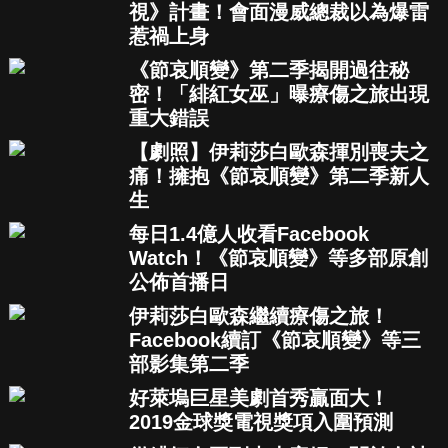
視》計畫！會面漫威總裁以為爆雷
惹禍上身
《節哀順變》第二季揭開過往秘
密！「緋紅女巫」曝療傷之旅出現
重大錯誤
【劇照】伊莉莎白歐森揮別喪夫之
痛！擁抱《節哀順變》第二季新人
生
每日1.4億人收看Facebook
Watch！《節哀順變》等多部原創
公佈首播日
伊莉莎白歐森繼續療傷之旅！
Facebook續訂《節哀順變》等三
部影集第二季
好萊塢巨星美劇首秀贏面大！
2019金球獎電視獎項入圍預測