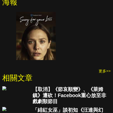
海報
更多>>
相關文章
【取消】《節哀順變》、《萊姆
鎮》遭砍！Facebook重心放至非
戲劇類節目
「緋紅女巫」談初知《汪達與幻