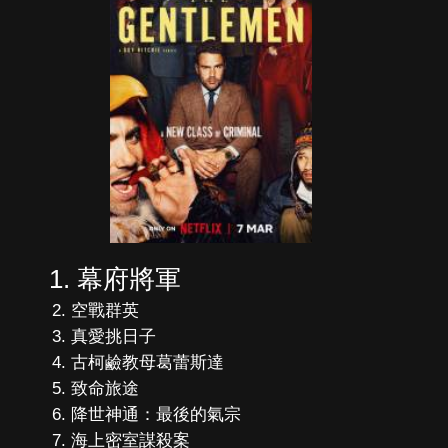
幕府將軍
空戰群英
真愛挑日子
古柯鹼教母葛蕾斯達
致命旅途
降世神通：最後的氣宗
海上密室謀殺案