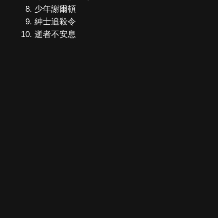
少年謝爾頓
紳士追殺令
逝者不安息