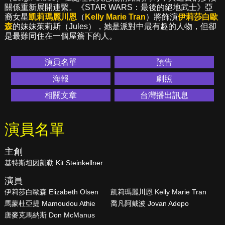
關係重新展開連繫。《STAR WARS：最後的絕地武士》亞
裔女星
凱莉瑪麗川恩
（
Kelly Marie Tran
）將飾演
伊莉莎白歐
森
的妹妹茱莉斯（Jules），她是派對中最有趣的人物，但卻
是最難同住在一個屋簷下的人。
演員名單
預告
海報
劇照
相關文章
台灣播出訊息
演員名單
主創
基特斯坦因凱勒 Kit Steinkellner
演員
伊莉莎白歐森 Elizabeth Olsen
凱莉瑪麗川恩 Kelly Marie Tran
馬蒙杜亞提 Mamoudou Athie
喬凡阿戴波 Jovan Adepo
唐麥克馬納斯 Don McManus