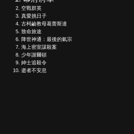
空戰群英
真愛挑日子
古柯鹼教母葛蕾斯達
致命旅途
降世神通：最後的氣宗
海上密室謀殺案
少年謝爾頓
紳士追殺令
逝者不安息