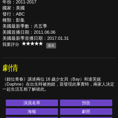
年份：2011-2017
國家：美國
發行：ABC
種類：影集
美國最新季數：共五季
美國首播日期：2011.06.06
美國最新季首播日期：2017.01.31
我要評分
劇情
《錯位青春》講述兩位 16 歲少女貝（Bay）和達芙妮
（Daphne）在出生時被抱錯，當發現此事實時，兩家人決定
一起生活互相了解彼此。
演員名單
預告
海報
劇照