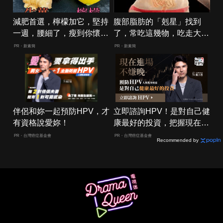
減肥首選，檸檬加它，堅持
腹部脂肪的「剋星」找到
一週，腰細了，瘦到你懷疑
了，常吃這幾物，吃走大肚
人生
囊，瘦出小蠻腰
PR・新素簡
PR・新素簡
伴侶和妳一起預防HPV，才
立即諮詢HPV！是對自己健
有資格說愛妳！
康最好的投資，把握現在不
嫌晚！
PR・台灣癌症基金會
PR・台灣癌症基金會
Recommended by