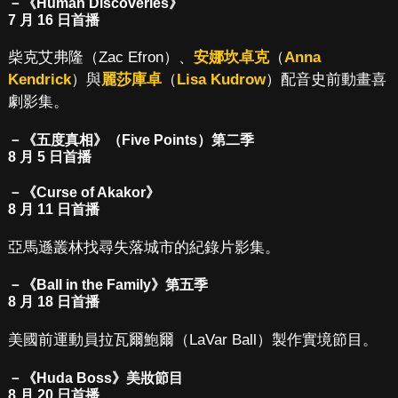
－《Human Discoveries》
7 月 16 日首播
柴克艾弗隆（Zac Efron）、
安娜坎卓克
（
Anna
Kendrick
）與
麗莎庫卓
（
Lisa Kudrow
）配音史前動畫喜
劇影集。
－《五度真相》（Five Points）第二季
8 月 5 日首播
－《Curse of Akakor》
8 月 11 日首播
亞馬遜叢林找尋失落城市的紀錄片影集。
－《Ball in the Family》第五季
8 月 18 日首播
美國前運動員拉瓦爾鮑爾（LaVar Ball）製作實境節目。
－《Huda Boss》美妝節目
8 月 20 日首播