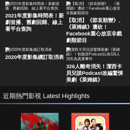
2021年度影集時間表！新
【取消】《節哀順變》、
劇首播、舊劇回歸、線上
《萊姆鎮》遭砍！
看平台查詢
Facebook重心放至非戲
劇類節目
2020年度影集續訂取消表
326人離奇消失！潔西卡
貝兒談Podcast改編驚悚
美劇《萊姆鎮》
近期熱門影視 Latest Highlights