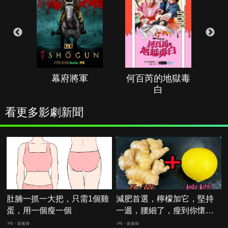
幕府將軍
何百芮的地獄毒
白
看更多影劇新聞
肚腩一抓一大把，只需1個雞
減肥首選，檸檬加它，堅持
蛋，用一個瘦一個
一週，腰細了，瘦到你懷疑
人生
PR・新素簡
PR・新素簡