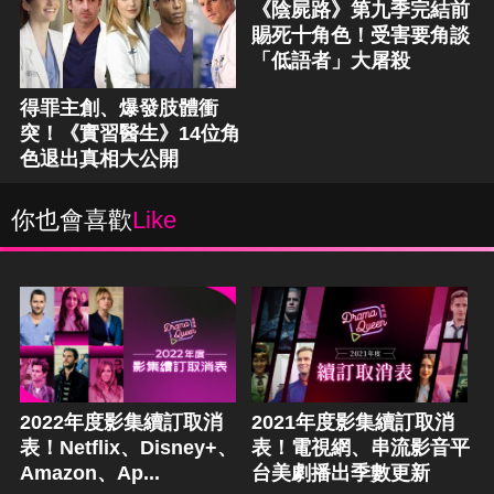
《陰屍路》第九季完結前
賜死十角色！受害要角談
「低語者」大屠殺
得罪主創、爆發肢體衝
突！《實習醫生》14位角
色退出真相大公開
你也會喜歡
Like
2022年度影集續訂取消
2021年度影集續訂取消
表！Netflix、Disney+、
表！電視網、串流影音平
Amazon、Ap...
台美劇播出季數更新