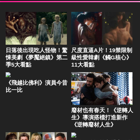
日落後出現吃人怪物！驚
尺度直逼A片！19禁限制
悚美劇《夢魘絕鎮》第二
級性愛韓劇《觸G核心》
季5大看點
11大看點
《飛越比佛利》演員今昔
比一比
廢材也有春天！《逆轉人
生》導演搭檔打造新作
《逆轉廢材人生》