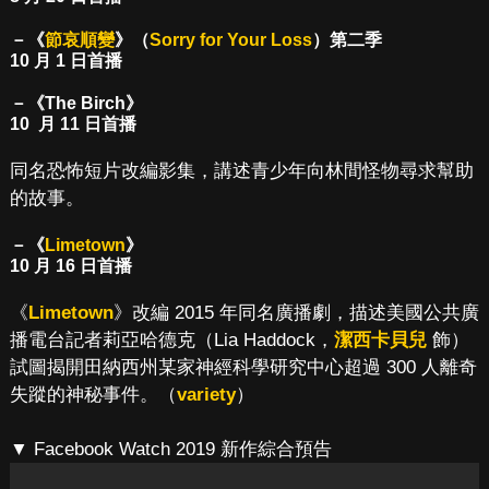
－《
節哀順變
》（
Sorry for Your Loss
）第二季
10 月 1 日首播
－《The Birch》
10 月 11 日首播
同名恐怖短片改編影集，講述青少年向林間怪物尋求幫助
的故事。
－《
Limetown
》
10 月 16 日首播
《
Limetown
》改編 2015 年同名廣播劇，描述美國公共廣
播電台記者莉亞哈德克（Lia Haddock，
潔西卡貝兒
飾）
試圖揭開田納西州某家神經科學研究中心超過 300 人離奇
失蹤的神秘事件。（
variety
）
▼ Facebook Watch 2019 新作綜合預告