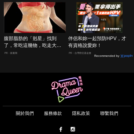
腹部脂肪的「剋星」找到
伴侶和妳一起預防HPV，才
了，常吃這幾物，吃走大肚
有資格說愛妳！
囊，瘦出小蠻腰
PR・新素簡
PR・台灣癌症基金會
Recommended by
關於我們
服務條款
隱私政策
聯繫我們