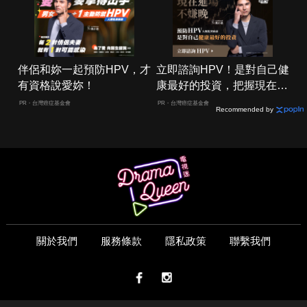
伴侶和妳一起預防HPV，才
立即諮詢HPV！是對自己健
有資格說愛妳！
康最好的投資，把握現在不
嫌晚！
PR・台灣癌症基金會
PR・台灣癌症基金會
Recommended by
關於我們
服務條款
隱私政策
聯繫我們