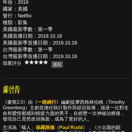
年份：2019
國家：美國
發行：Netflix
種類：影集
美國最新季數：第一季
美國首播日期：2019.10.18
美國最新季首播日期：2019.10.18
台灣最新季數：第一季
台灣最新季首播日期：2019.10.18
我要評分
劇情
《麥斯2.0》由《
一路繞行
》編劇提摩西格林伯格（Timothy
Greenberg）主創並擔任執行製作與節目統籌，描述一位對生
命和愛情都感到精疲力盡的男子，在經歷一次神秘治療後，
發現自己竟然改頭換面，成為了更好的人。
主演為「蟻人」
保羅路德
（
Paul Rudd
），《小太陽的願