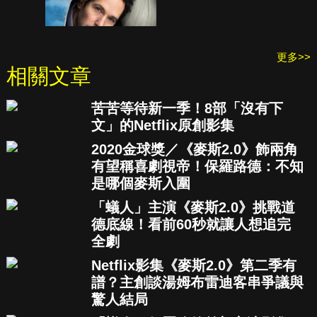
更多>>
相關文章
苦苦等待新一季！8部「沒有下
文」的Netflix原創影集
2020金球獎／《麥斯2.0》飾兩角
有望稱喜劇視帝！保羅路德：不知
是哪個麥斯入圍
「蟻人」主演《麥斯2.0》挑戰道
德底線！看前60秒就讓人想追完
全劇
Netflix影集《麥斯2.0》第二季有
譜？主創談湯姆布雷迪客串爭議與
驚人結局