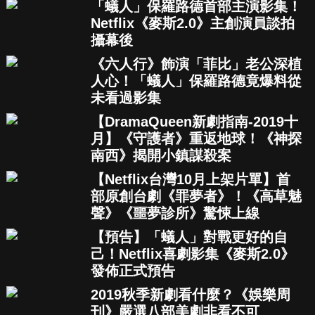
「蟻人」保羅路德首部主演影集！
Netflix《麥斯2.0》主創演員談拍
攝幕後
《六人行》飾演「菲比」老公深植
人心！「蟻人」保羅路德竟爆料從
未看過影集
【DramaQueen新劇指南-2019十
月】《守護者》重返地球！《神探
南西》揭開小鎮謀殺案
【Netflix台灣10月上架片單】首
部原創台劇《罪夢者》！《高草魅
聲》《噩夢診所》驚悚上線
【預告】「蟻人」對戰更好的自
己！Netflix喜劇影集《麥斯2.0》
發佈正式預告
2019秋季新劇看什麼？《娛樂周
刊》嚴選八部美劇非看不可