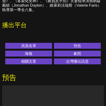
望》、《客製化女神》、《勝負反手拍》夫妻檔導演喬納森
戴頓（Jonathan Dayton）、維萊莉法瑞斯（Valerie Faris）
執導第一季全八集。
播出平台
演員名單
預告
海報
劇照
相關文章
台灣播出訊息
預告