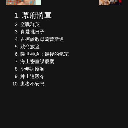
幕府將軍
空戰群英
真愛挑日子
古柯鹼教母葛蕾斯達
致命旅途
降世神通：最後的氣宗
海上密室謀殺案
少年謝爾頓
紳士追殺令
逝者不安息