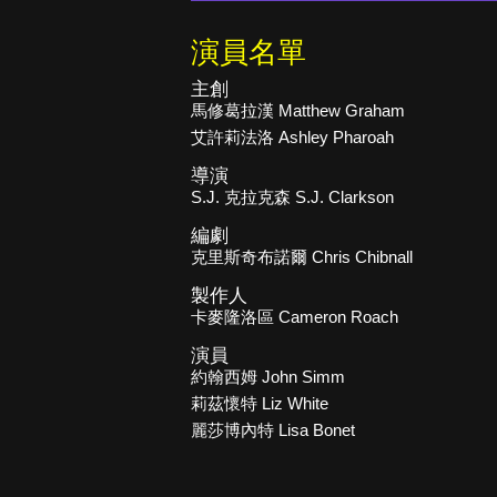
演員名單
主創
馬修葛拉漢 Matthew Graham
艾許莉法洛 Ashley Pharoah
導演
S.J. 克拉克森 S.J. Clarkson
編劇
克里斯奇布諾爾 Chris Chibnall
製作人
卡麥隆洛區 Cameron Roach
演員
約翰西姆 John Simm
莉茲懷特 Liz White
麗莎博內特 Lisa Bonet