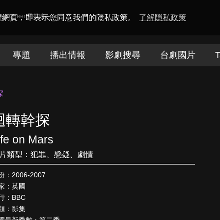
amaQueen電視迷
瀏覽網頁，即表示您同意我們的隱私政策。
了解隱私政策
專題
播出情報
影劇搜尋
台劇國片
T
探
迴轉幹探
ife on Mars
片類型：
犯罪
、
懸疑
、
劇情
份：2006-2007
家：英國
行：BBC
類：影集