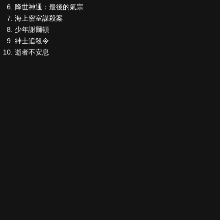
降世神通：最後的氣宗
海上密室謀殺案
少年謝爾頓
紳士追殺令
逝者不安息