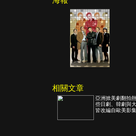
海報
相關文章
亞洲掀美劇翻拍
些日劇、韓劇與
皆改編自歐美影