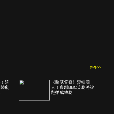
更多>>
熱！這
《路瑟督察》變韓國
大陸劇
人！多部BBC英劇將被
集
翻拍成韓劇