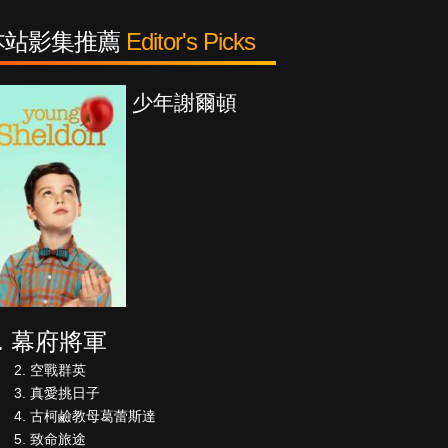
本站影集推薦
Editor's Picks
紳士追殺令
幕府將軍
空戰群英
真愛挑日子
古柯鹼教母葛蕾斯達
致命旅途