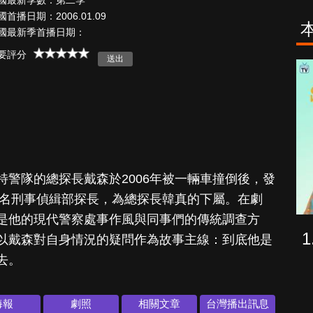
國最新季數：第二季
國首播日期：2006.01.09
國最新季首播日期：
要評分
海上密室謀殺
少年謝爾頓
案
警隊的總探長戴森於2006年被一輛車撞倒後，發
一名刑事偵緝部探長，為總探長韓真的下屬。在劇
是他的現代警察處事作風與同事們的傳統調查方
以戴森對自身情況的疑問作為故事主線：到底他是
去。
海報
劇照
相關文章
台灣播出訊息