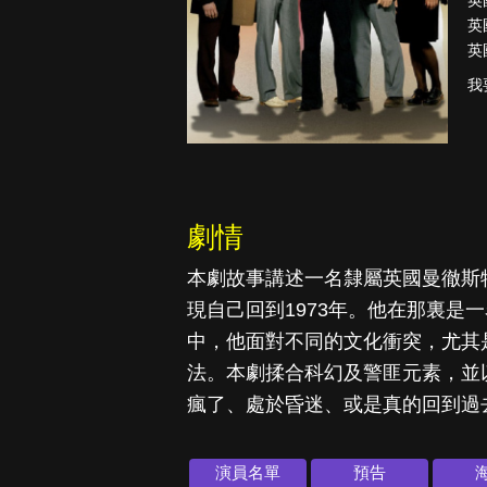
英
英
英
我
降世神通：最
後的氣宗
劇情
本劇故事講述一名隸屬英國曼徹斯特
現自己回到1973年。他在那裏是
中，他面對不同的文化衝突，尤其
法。本劇揉合科幻及警匪元素，並
瘋了、處於昏迷、或是真的回到過
演員名單
預告