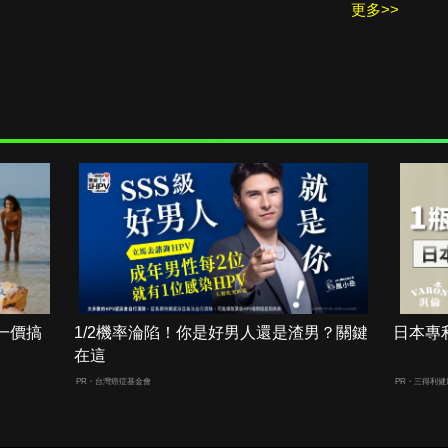
更多>>
一價搞
1/2機率淪陷！你是好男人還是渣男？關鍵
日本專
在這
PR・台灣癌症基金會
PR・三得利