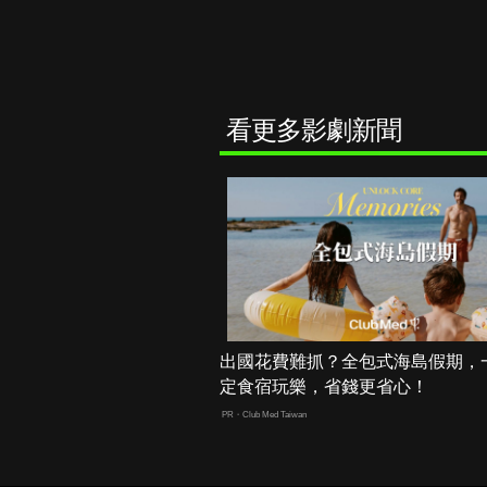
看更多影劇新聞
出國花費難抓？全包式海島假期，
定食宿玩樂，省錢更省心！
PR・Club Med Taiwan