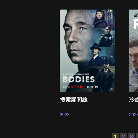
搜索屍間線
冷
2023
202
1
2
3