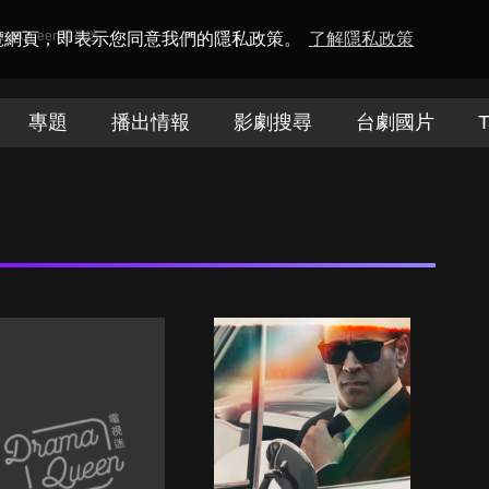
amaQueen電視迷
瀏覽網頁，即表示您同意我們的隱私政策。
了解隱私政策
專題
播出情報
影劇搜尋
台劇國片
T