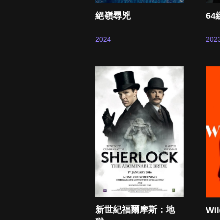
絕嶺尋兇
6
2024
202
新世紀福爾摩斯：地
Wil