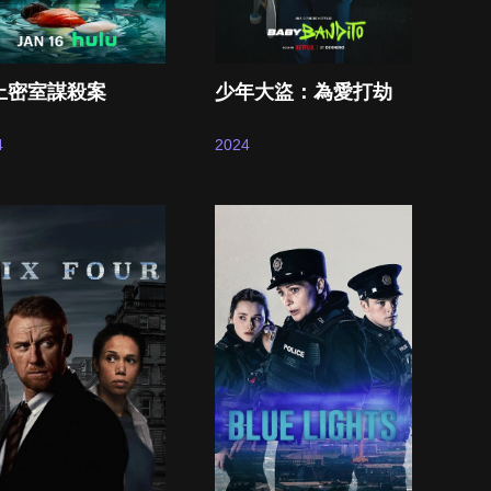
上密室謀殺案
少年大盜：為愛打劫
4
2024