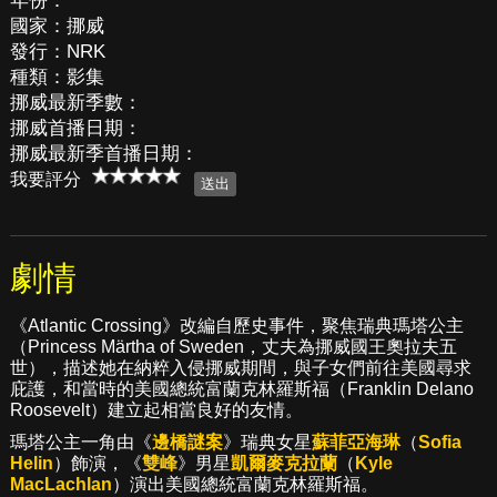
年份：
國家：挪威
發行：NRK
種類：影集
挪威最新季數：
挪威首播日期：
挪威最新季首播日期：
我要評分
劇情
《Atlantic Crossing》改編自歷史事件，聚焦瑞典瑪塔公主
（Princess Märtha of Sweden，丈夫為挪威國王奧拉夫五
世），描述她在納粹入侵挪威期間，與子女們前往美國尋求
庇護，和當時的美國總統富蘭克林羅斯福（Franklin Delano
Roosevelt）建立起相當良好的友情。
瑪塔公主一角由《
邊橋謎案
》瑞典女星
蘇菲亞海琳
（
Sofia
Helin
）飾演，《
雙峰
》男星
凱爾麥克拉蘭
（
Kyle
MacLachlan
）演出美國總統富蘭克林羅斯福。