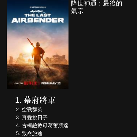
降世神通：最後的
氣宗
幕府將軍
空戰群英
真愛挑日子
古柯鹼教母葛蕾斯達
致命旅途