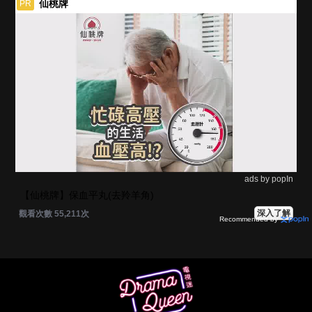
仙桃牌
PR
ads by popIn
【仙桃牌】保血平丸(去羚羊角)
深入了解
觀看次數 55,211次
Recommended by