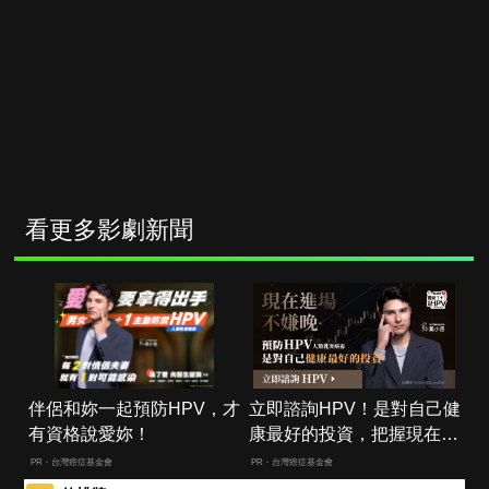
看更多影劇新聞
伴侶和妳一起預防HPV，才
立即諮詢HPV！是對自己健
有資格說愛妳！
康最好的投資，把握現在不
嫌晚！
PR・台灣癌症基金會
PR・台灣癌症基金會