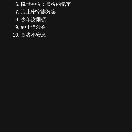
降世神通：最後的氣宗
海上密室謀殺案
少年謝爾頓
紳士追殺令
逝者不安息