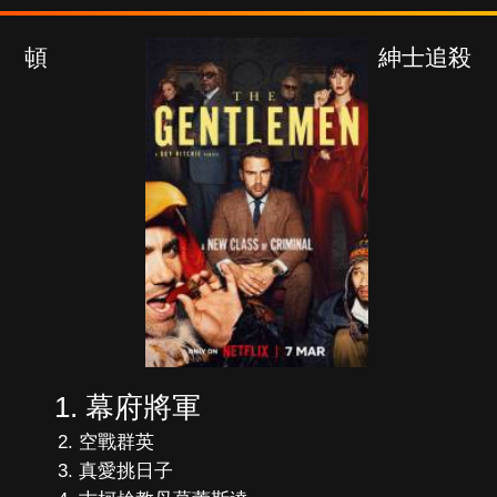
紳士追殺令
幕府將軍
空戰群英
真愛挑日子