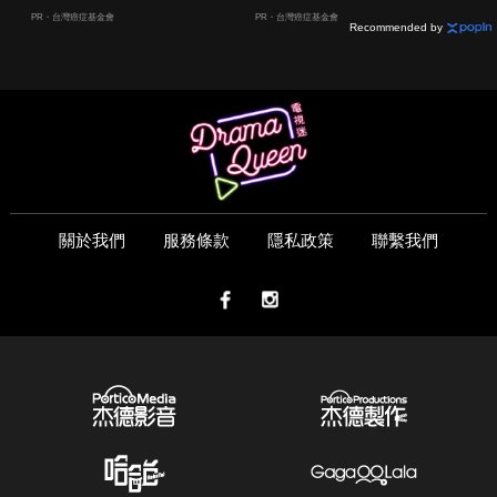
嫌晚！
PR・台灣癌症基金會
PR・台灣癌症基金會
Recommended by
關於我們
服務條款
隱私政策
聯繫我們