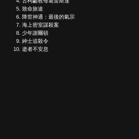
古柯鹼教母葛蕾斯達
致命旅途
降世神通：最後的氣宗
海上密室謀殺案
少年謝爾頓
紳士追殺令
逝者不安息