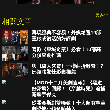
更多>>
相關文章
再現經典不容易！外媒精選10部
重啟或復活的好評劇
喜歡《東城奇案》必看！10部高
分偵查劇推薦
與《駭人來電》一樣曲折離奇！7
部燒腦驚悚影集推薦
【MOD十二月美劇速報】《黑道
好萊塢》回歸！《穿越時兇》追捕
開膛手傑克
從霍金斯到雙峰鎮！十大超有事美
劇恐怖小鎮危險禁入