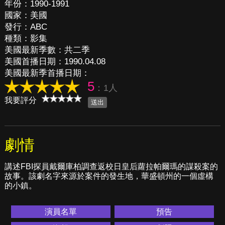
年份：1990-1991
國家：美國
發行：ABC
種類：影集
美國最新季數：共二季
美國首播日期：1990.04.08
美國最新季首播日期：
5
：1人
我要評分
劇情
講述FBI探員戴爾庫柏調查返校日皇后蘿拉帕爾瑪的謀殺案的
故事。該劇名字來源於案件的發生地，華盛頓州的一個虛構
的小鎮。
演員名單
預告