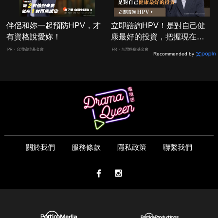
伴侶和妳一起預防HPV，才
立即諮詢HPV！是對自己健
有資格說愛妳！
康最好的投資，把握現在不
嫌晚！
PR・台灣癌症基金會
PR・台灣癌症基金會
Recommended by
關於我們
服務條款
隱私政策
聯繫我們