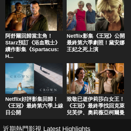
阿舒爾回歸當主角！
Netflix影集《王冠》公開
Starz預訂《浴血戰士》
最終第六季劇照！黛安娜
續作影集《Spartacus:
王妃之死上演
H...
Netflix好評影集回歸！
致敬已逝伊莉莎白女王！
《王冠》最終第六季上線
《王冠》最終季找回克萊
日公開
兒芙伊、奧莉薇亞柯爾曼
近期熱門影視 Latest Highlights