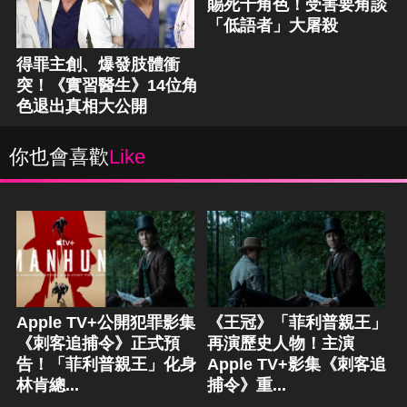
賜死十角色！受害要角談
「低語者」大屠殺
得罪主創、爆發肢體衝
突！《實習醫生》14位角
色退出真相大公開
你也會喜歡
Like
Apple TV+公開犯罪影集
《王冠》「菲利普親王」
《刺客追捕令》正式預
再演歷史人物！主演
告！「菲利普親王」化身
Apple TV+影集《刺客追
林肯總...
捕令》重...