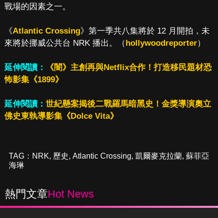
戰場的因素之一。
《
Atlantic Crossing
》第一季共八集將於 12 月開拍，未
來將於挪威公共台 NRK 播出。（
hollywoodreporter
）
延伸閱讀：
《闇》主創再與Netflix合作！打造移民題材恐
怖影集《1899》
延伸閱讀：
世紀懸案揭後二戰羅馬暗黑史！金獎導演奧立
佛史東執導影集《Dolce Vita》
TAG：
NRK
,
歷史
,
Atlantic Crossing
,
凱爾麥克拉蘭
,
蘇菲亞
海琳
熱門文章
Hot News