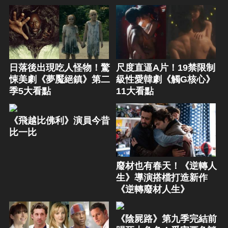
日落後出現吃人怪物！驚
尺度直逼A片！19禁限制
悚美劇《夢魘絕鎮》第二
級性愛韓劇《觸G核心》
季5大看點
11大看點
《飛越比佛利》演員今昔
比一比
廢材也有春天！《逆轉人
生》導演搭檔打造新作
《逆轉廢材人生》
《陰屍路》第九季完結前