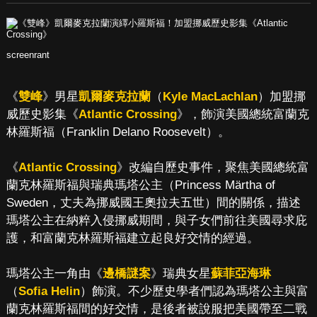
screenrant
《
雙峰
》男星
凱爾麥克拉蘭
（
Kyle MacLachlan
）加盟挪
威歷史影集《
Atlantic Crossing
》，飾演美國總統富蘭克
林羅斯福（Franklin Delano Roosevelt）。
《
Atlantic Crossing
》改編自歷史事件，聚焦美國總統富
蘭克林羅斯福與瑞典瑪塔公主（Princess Märtha of
Sweden，丈夫為挪威國王奧拉夫五世）間的關係，描述
瑪塔公主在納粹入侵挪威期間，與子女們前往美國尋求庇
護，和富蘭克林羅斯福建立起良好交情的經過。
瑪塔公主一角由《
邊橋謎案
》瑞典女星
蘇菲亞海琳
（
Sofia Helin
）飾演。不少歷史學者們認為瑪塔公主與富
蘭克林羅斯福間的好交情，是後者被說服把美國帶至二戰