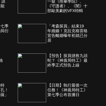
」談
一窺《雨傘學院》、
可能
《守護者》、《闇》十
部歐美劇的VFX特輯
全七季
「考森探員」結束19
局與衍
年婚姻！克拉克格雷格
宣告離婚曝年初就已分
居
！
【預告】探員拯救九頭
《洛
蛇？《神盾局特工》最
終季正式預告上線
局特
【日期】執行最後一次
面孔！
任務！《神盾局特工》
蘇薩」
第七季公布首播日