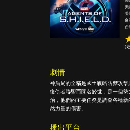
美
美
美
台
台
降世神通：最
後的氣宗
我
劇情
神盾局的全稱是國土戰略防禦攻擊
復仇者聯盟而聞名於世，是一個勢
治，他們的主要任務是調查各種新
然力量的傷害。
播出平台