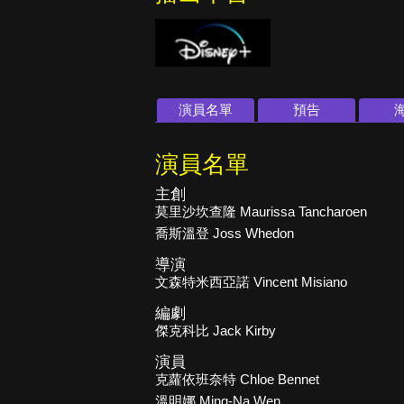
演員名單
預告
演員名單
主創
莫里沙坎查隆 Maurissa Tancharoen
喬斯溫登 Joss Whedon
導演
文森特米西亞諾 Vincent Misiano
編劇
傑克科比 Jack Kirby
演員
克蘿依班奈特 Chloe Bennet
溫明娜 Ming-Na Wen