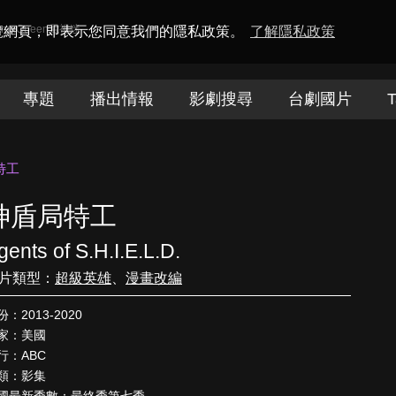
amaQueen電視迷
瀏覽網頁，即表示您同意我們的隱私政策。
了解隱私政策
專題
播出情報
影劇搜尋
台劇國片
T
特工
神盾局特工
gents of S.H.I.E.L.D.
片類型：
超級英雄
、
漫畫改編
份：2013-2020
家：美國
行：ABC
類：影集