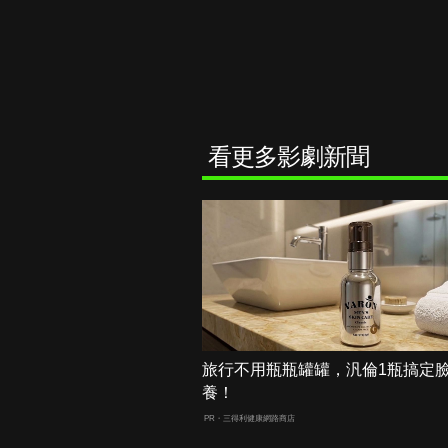
看更多影劇新聞
旅行不用瓶瓶罐罐，汎倫1瓶搞定
養！
PR・三得利健康網路商店