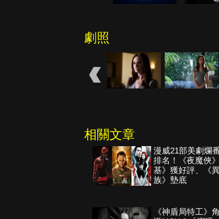
劇照
相關文章
漫威21部美劇爛
排名！《夜魔俠
基》獲好評、《
族》墊底
《神盾局特工》