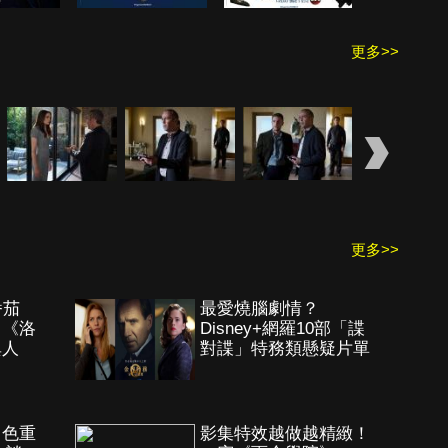
更多>>
更多>>
番茄
最愛燒腦劇情？
》《洛
Disney+網羅10部「諜
異人
對諜」特務類懸疑片單
角色重
影集特效越做越精緻！