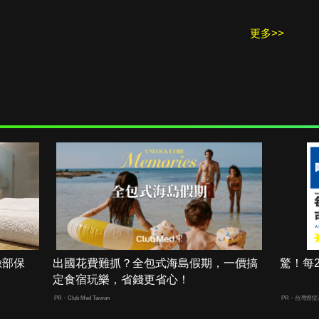
更多>>
臉部保
出國花費難抓？全包式海島假期，一價搞
驚！每
定食宿玩樂，省錢更省心！
PR・Club Med Taiwan
PR・台灣癌症