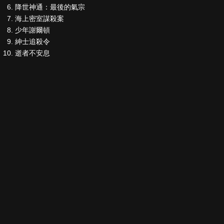
降世神通：最後的氣宗
海上密室謀殺案
少年謝爾頓
紳士追殺令
逝者不安息