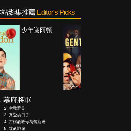
本站影集推薦
Editor's Picks
紳士追殺令
幕府將軍
空戰群英
真愛挑日子
古柯鹼教母葛蕾斯達
致命旅途