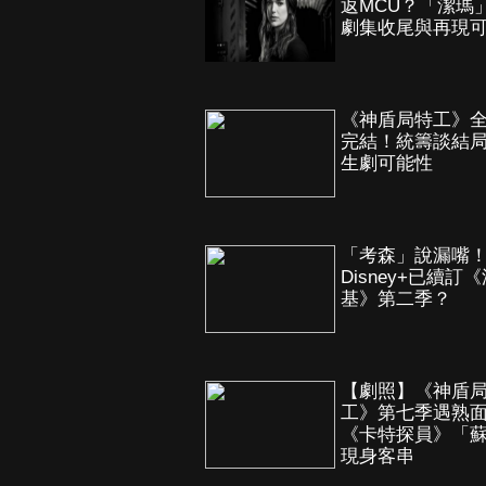
返MCU？「潔瑪
劇集收尾與再現
《神盾局特工》
完結！統籌談結
生劇可能性
「考森」說漏嘴
Disney+已續訂
基》第二季？
【劇照】《神盾
工》第七季遇熟
《卡特探員》「
現身客串