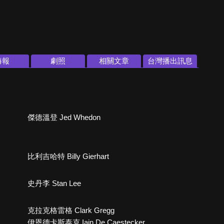
海報
劇照
相關文章
台灣播出訊息
傑德溫登 Jed Whedon
比利吉哈特 Billy Gierhart
史丹李 Stan Lee
克拉克格雷格 Clark Gregg
伊恩德卡斯泰克 Iain De Caestecker