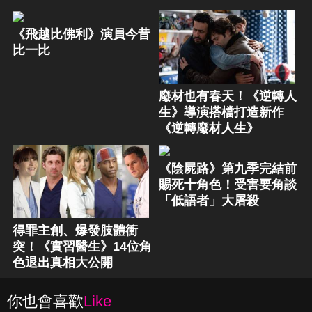
《飛越比佛利》演員今昔
比一比
廢材也有春天！《逆轉人
生》導演搭檔打造新作
《逆轉廢材人生》
《陰屍路》第九季完結前
賜死十角色！受害要角談
「低語者」大屠殺
得罪主創、爆發肢體衝
突！《實習醫生》14位角
色退出真相大公開
你也會喜歡
Like