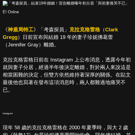
E! Online
《
神盾局特工
》「考森探員」
克拉克格雷格
（
Clark
Gregg
）日前宣布與結婚 19 年的妻子珍妮佛葛蕾
（Jennifer Gray）離婚。
克拉克格雷格日前在 Instagram 上公布消息，透露今年初
就與妻子分居，經過半年後決定離婚，對於兩人來說這是
相當困難的決定，但雙方依然維持著深厚的關係。在貼文
最後他也寫著在發布這項消息時，兩人都難過地痛哭不
已。
Instagram
現年 58 歲的克拉克格雷格在 2000 年夏季時，與大 2 歲