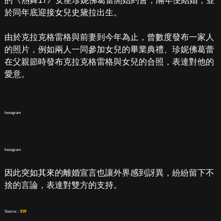
的《熱舞17》女星珍妮佛葛蕾開始約會，隔年便結婚，並
於同年底迎接女兒史黛拉出生。
由於克拉克格雷格與前妻到今年為止，曾數度發布一家人
的照片，例如兩人一同參加女兒的畢業典禮、珍妮佛葛蕾
在父親節時發布克拉克格雷格與女兒的合照，表達對他的
愛意。
Instagram
Instagram
因此突如其來的離婚宣言也讓外界感到訝異，紛紛留下不
捨的言論，表達對雙方的支持。
Source：
EW