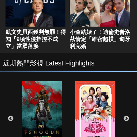
凱文史貝西獲判無罪！得
小查結婚了！迪倫史普洛
知「9項性侵指控不成
茲情定「維密超模」匈牙
立」當眾落淚
利完婚
近期熱門影視 Latest Highlights