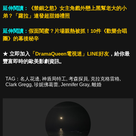
延伸閱讀：
《禁錮之慾》女主角戲外戀上黑幫老大的小
弟？「蘿拉」連發超甜婚禮照
延伸閱讀：
假面閨蜜？片場親熱被抓！10件《歡樂合唱
團》的幕後秘辛
★ 立即加入
「DramaQueen電視迷」LINE好友
，給你最
豐富即時的歐美影劇資訊。
TAG：
名人花邊
,
神盾局特工
,
考森探員
,
克拉克格雷格
,
Clark Gregg
,
珍妮佛葛蕾
,
Jennifer Gray
,
離婚