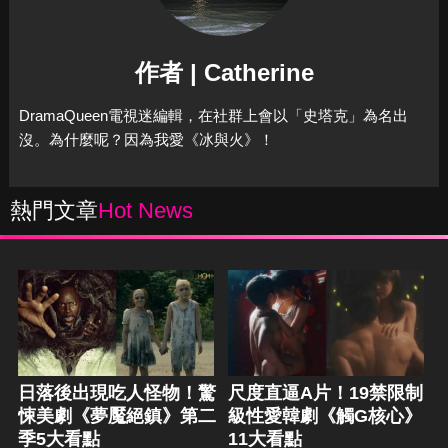
作者 | Catherine
DramaQueen電視迷編輯，在社群上會以「史塔克」為名出
沒。為什麼呢？因為我愛《冰與火》！
熱門文章
Hot News
日落後出現吃人怪物！驚
尺度直逼A片！19禁限制
悚美劇《夢魘絕鎮》第二
級性愛韓劇《觸G核心》
季5大看點
11大看點