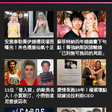
安雅泰勒喬伊婚禮現場照
蘇菲特納四年婚姻畫下句
曝光！米色禮服仙氣十足
點！喬強納斯訴請離婚
「已到無可挽回的局面」
11位「曾入獄」的歐美名
愛情長跑19年！楊紫瓊點
人！小賈斯汀、小勞勃道
頭嫁法拉利前CEO
尼曾披囚衣