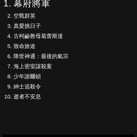
幕府將軍
空戰群英
真愛挑日子
古柯鹼教母葛蕾斯達
致命旅途
降世神通：最後的氣宗
海上密室謀殺案
少年謝爾頓
紳士追殺令
逝者不安息