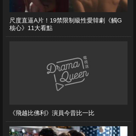
尺度直逼A片！19禁限制級性愛韓劇《觸G
核心》11大看點
《飛越比佛利》演員今昔比一比