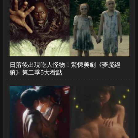
日落後出現吃人怪物！驚悚美劇《夢魘絕
鎮》第二季5大看點