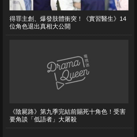
得罪主創、爆發肢體衝突！《實習醫生》14
位角色退出真相大公開
《陰屍路》第九季完結前賜死十角色！受害
要角談「低語者」大屠殺