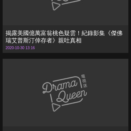
揭露美國億萬富翁桃色疑雲！紀錄影集《傑佛
瑞艾普斯汀倖存者》親吐真相
2020-10-30 13:16