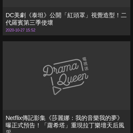
DC美劇《泰坦》公開「紅頭罩」視覺造型！二
代羅賓第三季使壞
2020-10-27 15:52
Netflix傳記影集《莎麗娜：我的音樂我的夢》
曝正式預告！「蘿希塔」重現拉丁樂壇天后風
采