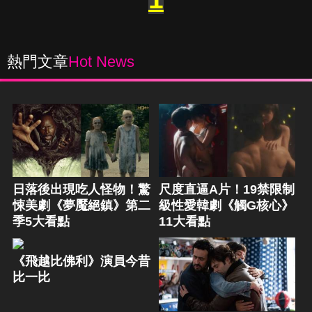
熱門文章
Hot News
日落後出現吃人怪物！驚
尺度直逼A片！19禁限制
悚美劇《夢魘絕鎮》第二
級性愛韓劇《觸G核心》
季5大看點
11大看點
《飛越比佛利》演員今昔
比一比