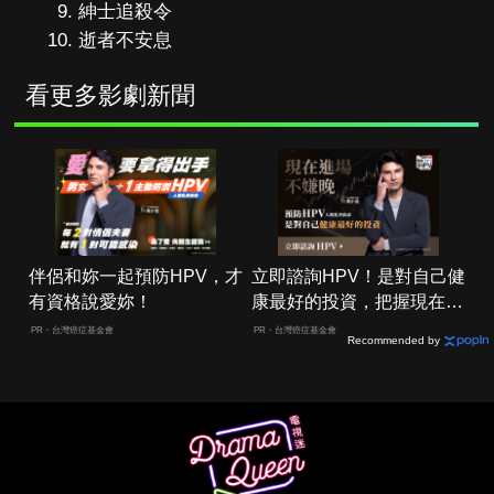
紳士追殺令
逝者不安息
看更多影劇新聞
伴侶和妳一起預防HPV，才
立即諮詢HPV！是對自己健
有資格說愛妳！
康最好的投資，把握現在不
嫌晚！
PR・台灣癌症基金會
PR・台灣癌症基金會
Recommended by