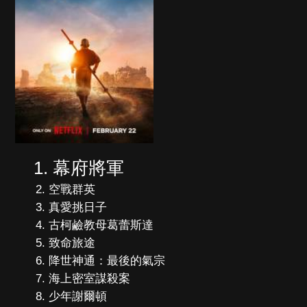
幕府將軍
空戰群英
真愛挑日子
古柯鹼教母葛蕾斯達
致命旅途
降世神通：最後的氣宗
海上密室謀殺案
少年謝爾頓