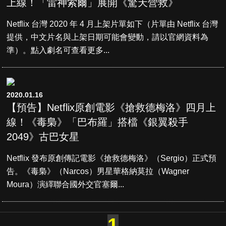
上線！「雷神索爾」展開《驚天營救》
Netflix 台灣 2020 年 4 月上架片單如下（片單由 Netflix 台灣
提供，中文片名與上架日期可能會變動，請以官網資料為
準）。點入劇名可查看更多...
2020.01.16
【預告】Netflix原創電影《搶救德梅洛》四月上
線！《毒梟》「巴布羅」搭檔《銀翼殺手
2049》古巴女星
Netflix 發布原創傳記電影《搶救德梅洛》（Sergio）正式預
告。《毒梟》（Narcos）男星華格納莫拉（Wagner
Moura）演繹聯合國外交官塞爾...
1