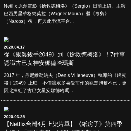
Netflix 原創電影《搶救德梅洛》（Sergio）日前上線。主演
巴西男星華格納莫拉（Wagner Moura）繼《毒梟》
（Narcos）後，再與此串流平台...
2020.04.17
從《銀翼殺手2049》到《搶救德梅洛》！7件事
認識古巴女神安娜德哈瑪斯
2017 年，丹尼維勒納夫（Denis Villeneuve）執導的《銀翼
殺手2049》上映，不僅讓眾多喜愛前作的觀眾興奮不已，更
因此捧紅了古巴女星安娜德哈瑪...
2020.03.25
【Netflix台灣4月上架片單】《紙房子》第四季