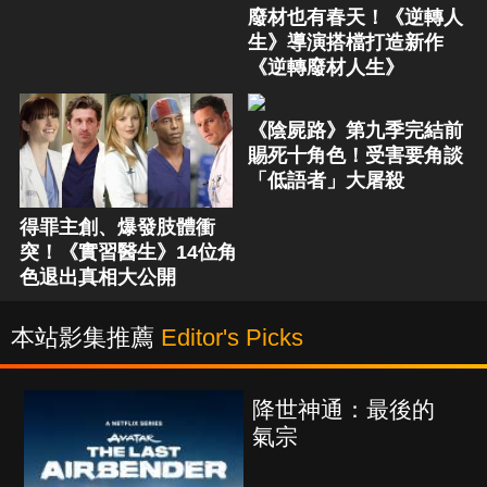
廢材也有春天！《逆轉人
生》導演搭檔打造新作
《逆轉廢材人生》
《陰屍路》第九季完結前
賜死十角色！受害要角談
「低語者」大屠殺
得罪主創、爆發肢體衝
突！《實習醫生》14位角
色退出真相大公開
本站影集推薦
Editor's Picks
降世神通：最後的
氣宗