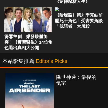
《逆轉廢材人生》
《陰屍路》第九季完結前
賜死十角色！受害要角談
「低語者」大屠殺
得罪主創、爆發肢體衝
突！《實習醫生》14位角
色退出真相大公開
本站影集推薦
Editor's Picks
降世神通：最後的
氣宗