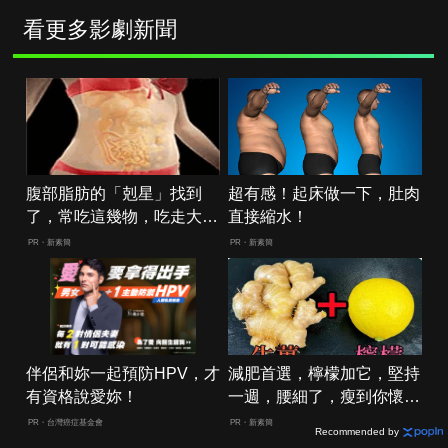
看更多影劇新聞
腹部脂肪的「剋星」找到
超有感！起床做一下，肚肉
了，常吃這幾物，吃走大肚
直接縮水！
囊，瘦出小蠻腰
PR・新素簡
PR・新素簡
伴侶和妳一起預防HPV，才
減肥首選，檸檬加它，堅持
有資格說愛妳！
一週，腰細了，瘦到你懷疑
人生
PR・台灣癌症基金會
PR・新素簡
Recommended by