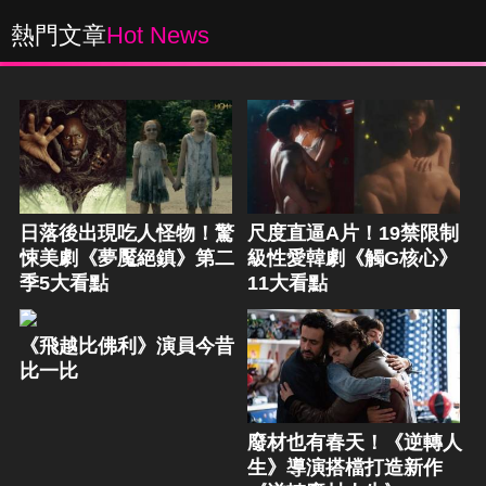
熱門文章
Hot News
日落後出現吃人怪物！驚
尺度直逼A片！19禁限制
悚美劇《夢魘絕鎮》第二
級性愛韓劇《觸G核心》
季5大看點
11大看點
《飛越比佛利》演員今昔
比一比
廢材也有春天！《逆轉人
生》導演搭檔打造新作