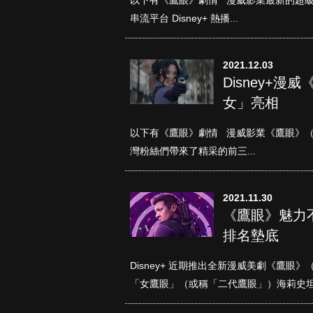
串流平台 Disney+ 熱播...
2021.12.03
Disney+
女」亮相
以下有《鷹眼》劇情 漫威影業《鷹眼》（Ha
真愛挑日子
灣粉絲們帶來了精采的前三...
2021.11.30
《鷹眼》魅力不
排名墊底
Disney+ 近期推出全新漫威美劇《鷹眼》（H
「女鷹眼」（或稱「二代鷹眼」）海莉史坦菲