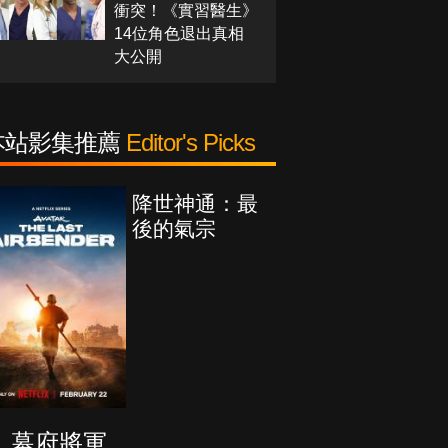
衝突！《實習醫生》
14位角色退出真相
大公開
本站影集推薦
Editor's Picks
降世神通：最
後的氣宗
幕府將軍