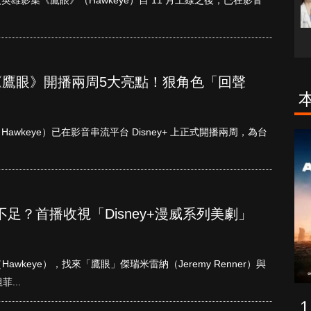
漫威《鷹眼》開播兩周5大亮點！狠角色「回聲
wkeye）已在影音串流平台 Disney+ 上正式開播兩周，為台
古柯鹼教母葛
致命旅途
蕾斯達
足？首播收視「Disney+漫威系列美劇」
awkeye），找來「鷹眼」傑瑞米雷納（Jeremy Renner）與
...