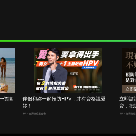
一價搞
伴侶和妳一起預防HPV，才有資格說愛
立即諮
妳！
資，把
PR・台灣癌症基金會
PR・台灣癌症