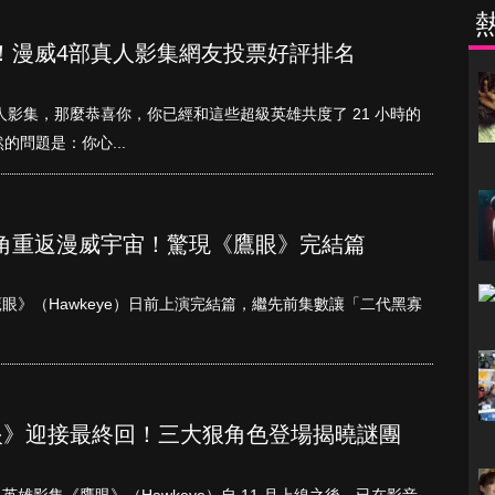
！漫威4部真人影集網友投票好評排名
威真人影集，那麼恭喜你，你已經和這些超級英雄共度了 21 小時的
問題是：你心...
角重返漫威宇宙！驚現《鷹眼》完結篇
眼》（Hawkeye）日前上演完結篇，繼先前集數讓「二代黑寡
《鷹眼》迎接最終回！三大狠角色登場揭曉謎團
雄影集《鷹眼》（Hawkeye）自 11 月上線之後，已在影音