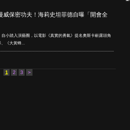
漫威保密功夫！海莉史坦菲德自曝「開會全
nfeld）自小踏入演藝圈，以電影《真實的勇氣》提名奧斯卡嶄露頭角
《大黃蜂...
1
2
3
>