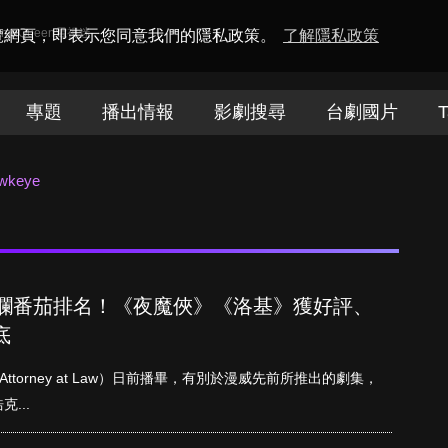
amaQueen電視迷
瀏覽網頁，即表示您同意我們的隱私政策。
了解隱私政策
專題
播出情報
影劇搜尋
台劇國片
T
wkeye
劇爛番茄排名！《夜魔俠》《洛基》獲好評、
底
Attorney at Law）日前播畢，有別於漫威先前所推出的劇集，
...