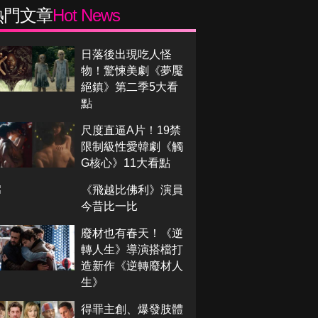
熱門文章
Hot News
日落後出現吃人怪
物！驚悚美劇《夢魘
絕鎮》第二季5大看
點
尺度直逼A片！19禁
限制級性愛韓劇《觸
G核心》11大看點
《飛越比佛利》演員
今昔比一比
廢材也有春天！《逆
轉人生》導演搭檔打
造新作《逆轉廢材人
生》
得罪主創、爆發肢體