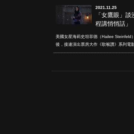
2021.11.25
「女鷹眼」談
程講悄悄話」
美國女星海莉史坦菲德（Hailee Stei
後，接連演出票房大作《歌喉讚》系列電影、