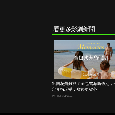
看更多影劇新聞
出國花費難抓？全包式海島假期，
定食宿玩樂，省錢更省心！
PR・Club Med Taiwan