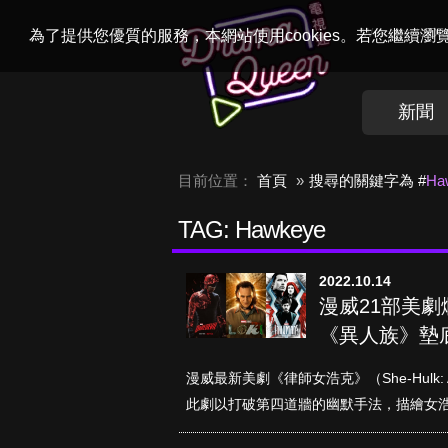
Welcome to
Dr
為了提供您優質的服務，本網站使用cookies。若您繼續
新聞
目前位置：
首頁
搜尋的關鍵字為 #
Ha
TAG: Hawkeye
2022.10.14
漫威21部美
《異人族》墊
漫威最新美劇《律師女浩克》（She-Hulk: 
此劇以打破第四道牆的幽默手法，描繪女浩克