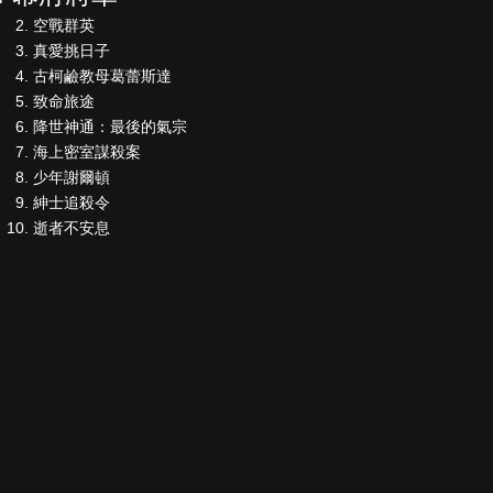
空戰群英
真愛挑日子
古柯鹼教母葛蕾斯達
致命旅途
降世神通：最後的氣宗
海上密室謀殺案
少年謝爾頓
紳士追殺令
逝者不安息