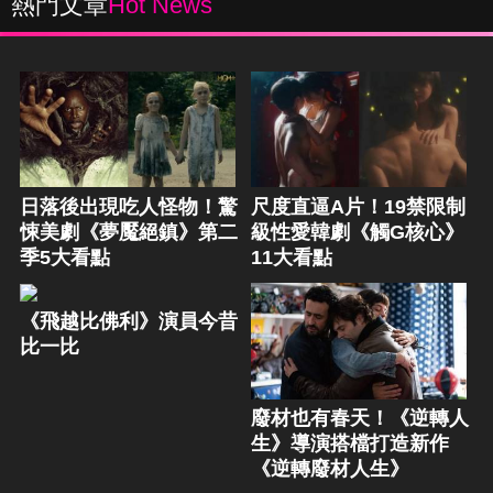
熱門文章
Hot News
日落後出現吃人怪物！驚
尺度直逼A片！19禁限制
悚美劇《夢魘絕鎮》第二
級性愛韓劇《觸G核心》
季5大看點
11大看點
《飛越比佛利》演員今昔
比一比
廢材也有春天！《逆轉人
生》導演搭檔打造新作
《逆轉廢材人生》