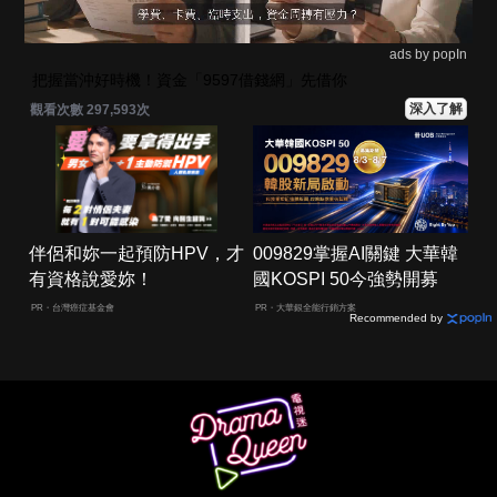
ads by popIn
把握當沖好時機！資金「9597借錢網」先借你
深入了解
觀看次數 297,593次
伴侶和妳一起預防HPV，才
009829掌握AI關鍵 大華韓
有資格說愛妳！
國KOSPI 50今強勢開募
PR・台灣癌症基金會
PR・大華銀全能行銷方案
Recommended by