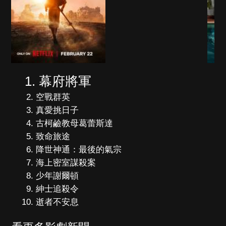
幕府將軍
空戰群英
真愛挑日子
古柯鹼教母葛蕾斯達
致命旅途
降世神通：最後的氣宗
海上密室謀殺案
少年謝爾頓
紳士追殺令
逝者不安息