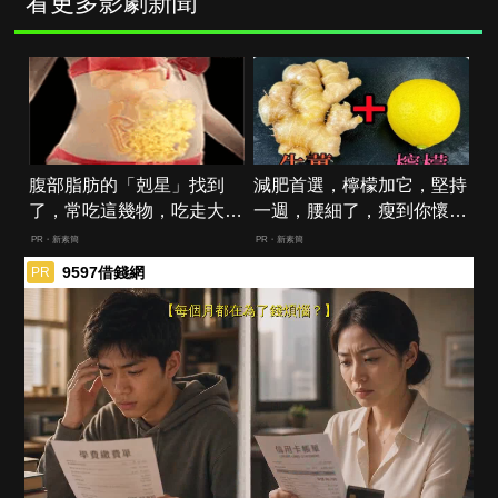
看更多影劇新聞
腹部脂肪的「剋星」找到
減肥首選，檸檬加它，堅持
了，常吃這幾物，吃走大肚
一週，腰細了，瘦到你懷疑
囊，瘦出小蠻腰
人生
PR・新素簡
PR・新素簡
9597借錢網
PR