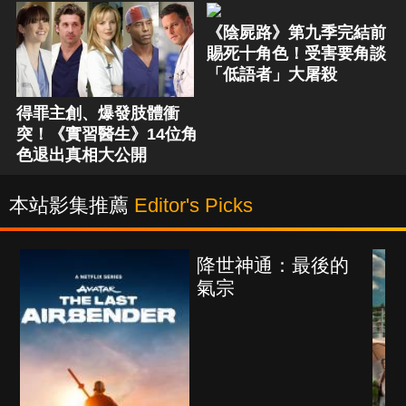
《陰屍路》第九季完結前
賜死十角色！受害要角談
「低語者」大屠殺
得罪主創、爆發肢體衝
突！《實習醫生》14位角
色退出真相大公開
本站影集推薦
Editor's Picks
的
海上密室謀殺案