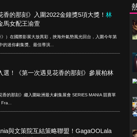
香的那刻》入圍2022金鐘獎5項大獎！
林
金馬女配王渝萱
香》）在國際影展大放異彩，挾海外氣勢風光回台，入圍今年第
中的迷你劇集獎、最佳導演...
入選！《第一次遇見花香的那刻》參展柏林
花香的那刻》繼入圍歐洲最大劇集展會 SERIES MANIA 競賽單
a...
Mania與文策院互結策略聯盟！GagaOOLala