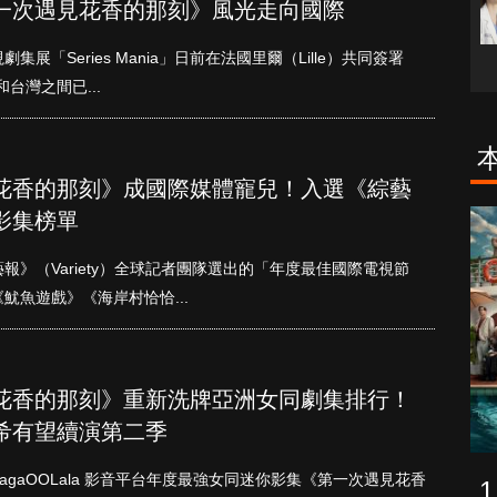
一次遇見花香的那刻》風光走向國際
「Series Mania」日前在法國里爾（Lille）共同簽署
台灣之間已...
花香的那刻》成國際媒體寵兒！入選《綜藝
影集榜單
致命旅途
降世神通：最
後的氣宗
》（Variety）全球記者團隊選出的「年度最佳國際電視節
魚遊戲》《海岸村恰恰...
花香的那刻》重新洗牌亞洲女同劇集排行！
希有望續演第二季
gaOOLala 影音平台年度最強女同迷你影集《第一次遇見花香