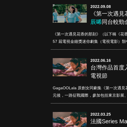
2022.09.08
《第一次遇見花
辰唏
同台較勁
《第一次遇見花香的那刻》（以下稱《花
57 屆電視金鐘獎迷你劇集（電視電影）類
2022.06.16
台灣作品首度
電視節
GagaOOLala 原創女同劇集《第一次遇見
元後，一路征戰國際，參加包括東京影展、Fr
2022.03.25
法國Series 