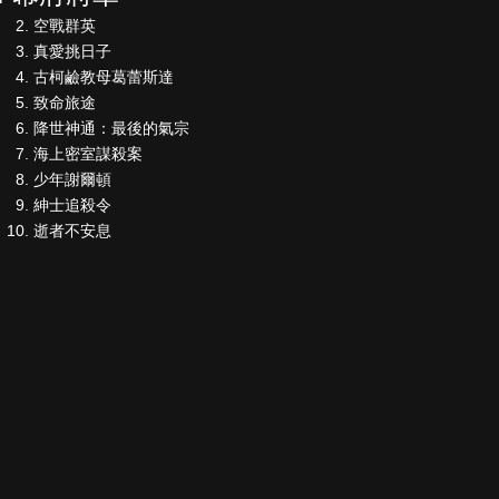
空戰群英
真愛挑日子
古柯鹼教母葛蕾斯達
致命旅途
降世神通：最後的氣宗
海上密室謀殺案
少年謝爾頓
紳士追殺令
逝者不安息