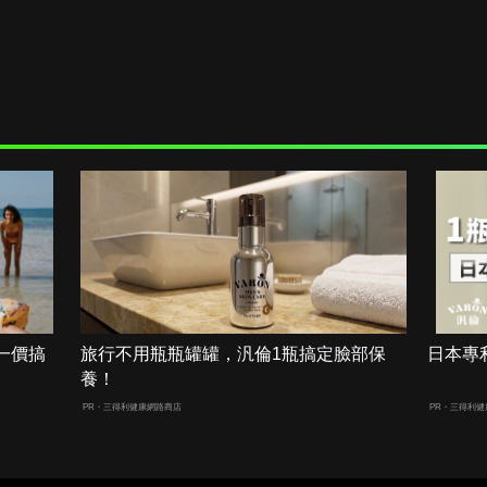
一價搞
旅行不用瓶瓶罐罐，汎倫1瓶搞定臉部保
日本專
養！
PR・三得利健康網路商店
PR・三得利