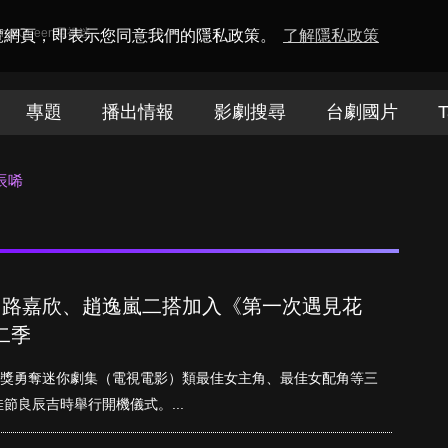
amaQueen電視迷
瀏覽網頁，即表示您同意我們的隱私政策。
了解隱私政策
專題
播出情報
影劇搜尋
台劇國片
T
辰唏
L！路嘉欣、趙逸嵐二搭加入《第一次遇見花
二季
金鐘獎勇奪迷你劇集（電視電影）類最佳女主角、最佳女配角等三
良辰吉時舉行開機儀式。...