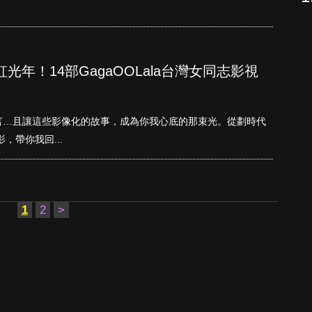
光年！14部GagaOOLala台灣女同志影視
言…且讓這些影像化的故事，成為你我心底的那束光。從劃時代
，帶你我回...
1
2
>