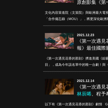
原創影集《第
文化內容策進院（文策院）與歐洲最大電視劇集展
「合作備忘錄（MOU）」，將更深化歐洲和
2021.12.23
《第一次遇見
報》最佳國際
古柯鹼教母葛
蕾斯達
《第一次遇見花香的那刻》擠進美國《綜藝報
目」，成為今年該名單中的唯一台劇！與《魷
2021.12.14
《第一次遇見
林辰唏
、程予
以下有《第一次遇見花香的那刻》劇情 Ga