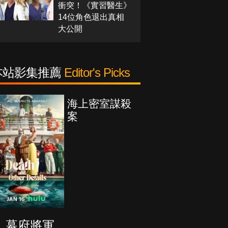
衝突！《實習醫生》
14位角色退出真相
大公開
本站影集推薦
Editor's Picks
海上密室謀殺
案
幕府將軍