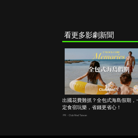
看更多影劇新聞
出國花費難抓？全包式海島假期，
定食宿玩樂，省錢更省心！
PR・Club Med Taiwan