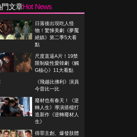
熱門文章
Hot News
日落後出現吃人怪
物！驚悚美劇《夢魘
絕鎮》第二季5大看
點
尺度直逼A片！19禁
限制級性愛韓劇《觸
G核心》11大看點
《飛越比佛利》演員
今昔比一比
廢材也有春天！《逆
轉人生》導演搭檔打
造新作《逆轉廢材人
生》
得罪主創、爆發肢體