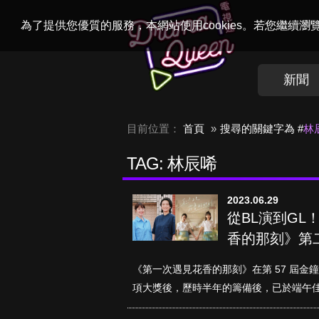
Welcome to
Dr
為了提供您優質的服務，本網站使用cookies。若您繼續
新聞
目前位置：
首頁
搜尋的關鍵字為 #
林
TAG: 林辰唏
2023.06.29
從BL演到G
香的那刻》第
《第一次遇見花香的那刻》在第 57 屆
項大獎後，歷時半年的籌備後，已於端午佳節