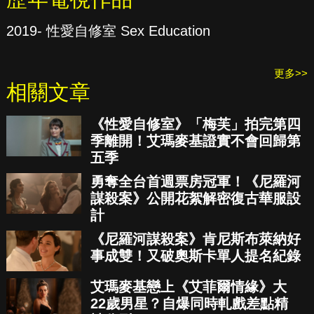
2019- 性愛自修室 Sex Education
更多>>
相關文章
《性愛自修室》「梅芙」拍完第四
季離開！艾瑪麥基證實不會回歸第
五季
勇奪全台首週票房冠軍！《尼羅河
謀殺案》公開花絮解密復古華服設
計
《尼羅河謀殺案》肯尼斯布萊納好
事成雙！又破奧斯卡單人提名紀錄
艾瑪麥基戀上《艾菲爾情緣》大
22歲男星？自爆同時軋戲差點精