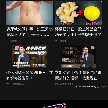
起床就先做件事，沒三天小
檸檬搭配它，臉上斑點全部
腹就不見了! 肚子一天天變
消失了，小肚子都變平坦了
小！
PR・新素簡
PR・新素簡
伴侶和妳一起預防HPV，才
立即諮詢HPV！是對自己健
有資格說愛妳！
康最好的投資，把握現在不
嫌晚！
PR・台灣癌症基金會
PR・台灣癌症基金會
Recommended by