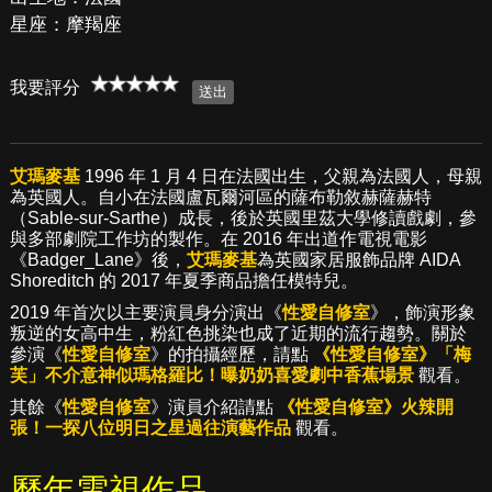
星座：摩羯座
我要評分
艾瑪麥基
1996 年 1 月 4 日在法國出生，父親為法國人，母親
為英國人。自小在法國盧瓦爾河區的薩布勒敘赫薩赫特
（Sable-sur-Sarthe）成長，後於英國里茲大學修讀戲劇，參
與多部劇院工作坊的製作。在 2016 年出道作電視電影
《Badger_Lane》後，
艾瑪麥基
為英國家居服飾品牌 AIDA
Shoreditch 的 2017 年夏季商品擔任模特兒。
2019 年首次以主要演員身分演出《
性愛自修室
》，飾演形象
叛逆的女高中生，粉紅色挑染也成了近期的流行趨勢。關於
參演《
性愛自修室
》的拍攝經歷，請點
《性愛自修室》「梅
芙」不介意神似瑪格羅比！曝奶奶喜愛劇中香蕉場景
觀看。
其餘《
性愛自修室
》演員介紹請點
《性愛自修室》火辣開
張！一探八位明日之星過往演藝作品
觀看。
歷年電視作品