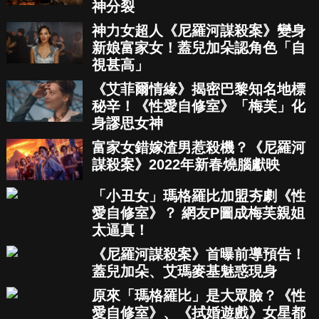
神分裂
神力女超人《尼羅河謀殺案》變身
新娘富家女！蓋兒加朵認角色「自
視甚高」
《艾菲爾情緣》揭密巴黎知名地標
秘辛！《性愛自修室》「梅芙」化
身謬思女神
富家女錯嫁渣男惹殺機？《尼羅河
謀殺案》2022年新春燒腦獻映
「小丑女」瑪格羅比加盟夯劇《性
愛自修室》？ 網友P圖成梅芙親姐
太逼真！
《尼羅河謀殺案》首曝前導預告！
蓋兒加朵、艾瑪麥基魅惑現身
原來「瑪格羅比」是大眾臉？《性
愛自修室》、《拭婚遊戲》女星都