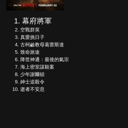
幕府將軍
空戰群英
真愛挑日子
古柯鹼教母葛蕾斯達
致命旅途
降世神通：最後的氣宗
海上密室謀殺案
少年謝爾頓
紳士追殺令
逝者不安息