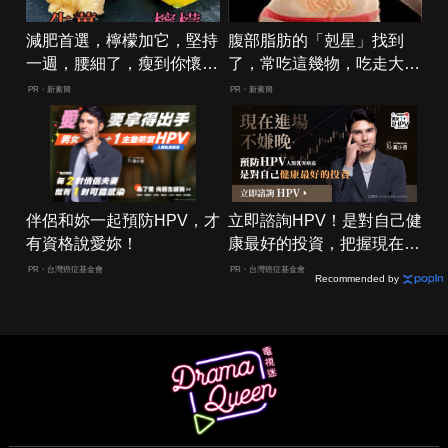
減肥首選，檸檬加它，堅持
腹部脂肪的「剋星」找到
一週，腰細了，瘦到你懷疑
了，常吃這幾物，吃走大肚
人生
囊，瘦出小蠻腰
PR・新素簡
PR・新素簡
伴侶和妳一起預防HPV，才
立即諮詢HPV！是對自己健
有資格說愛妳！
康最好的投資，把握現在不
嫌晚！
PR・台灣癌症基金會
PR・台灣癌症基金會
Recommended by