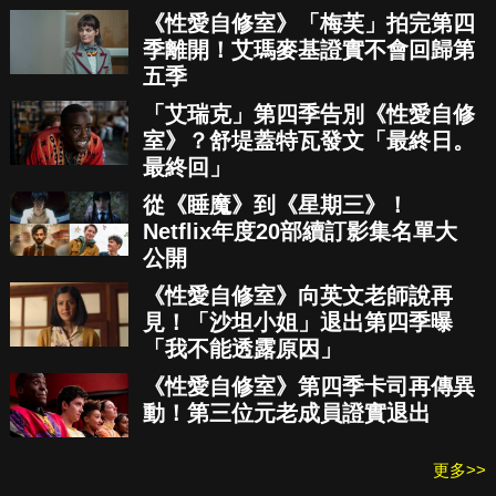
《性愛自修室》「梅芙」拍完第四
季離開！艾瑪麥基證實不會回歸第
五季
「艾瑞克」第四季告別《性愛自修
室》？舒堤蓋特瓦發文「最終日。
最終回」
從《睡魔》到《星期三》！
Netflix年度20部續訂影集名單大
公開
《性愛自修室》向英文老師說再
見！「沙坦小姐」退出第四季曝
「我不能透露原因」
《性愛自修室》第四季卡司再傳異
動！第三位元老成員證實退出
更多>>