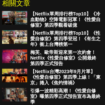
相關文章
【Netflix單周排行榜Top10】《冷
血動物》空降電影冠軍！《性愛自
修室》第四季觀看破億
【Netflix單周排行榜Top10】《性
愛自修室》第四季登冠！《有生之
年》衝上台灣榜第一
梅芙、歐帝斯迎來第一次約會！
Netflix《性愛自修室》公開最終
第四季正式預告
【Netflix台灣2023年9月片單】
《性愛自修室》第四季上線！「東
京」捲入《焦灼情禍》
引爆一波精彩高潮！《性愛自修
室》曝第四季正式預告宣布為最終
季