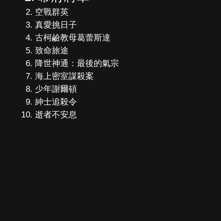
空戰群英
真愛挑日子
古柯鹼教母葛蕾斯達
致命旅途
降世神通：最後的氣宗
海上密室謀殺案
少年謝爾頓
紳士追殺令
逝者不安息