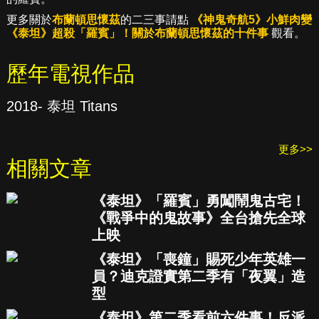
更多關於
布蘭頓思懷茲
的二三事請點
《神鬼奇航5》小鮮肉變
《泰坦》超殺「羅賓」！關於布蘭頓思懷茲的十件事
觀看。
歷年電視作品
2018- 泰坦 Titans
更多>>
相關文章
《泰坦》「羅賓」勇闖鬧鬼古宅！
《戰爭中的鬼故事》全台搶先全球
上映
《泰坦》「喪鐘」賜死少年英雄一
員？迪克證實第二季有「夜翼」造
型
《泰坦》第二季看前六件事！反派