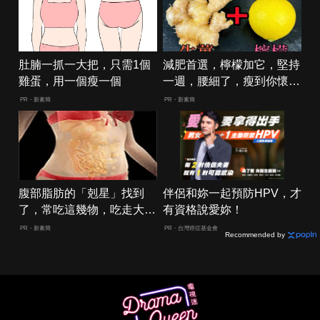
肚腩一抓一大把，只需1個
減肥首選，檸檬加它，堅持
雞蛋，用一個瘦一個
一週，腰細了，瘦到你懷疑
人生
PR・新素簡
PR・新素簡
腹部脂肪的「剋星」找到
伴侶和妳一起預防HPV，才
了，常吃這幾物，吃走大肚
有資格說愛妳！
囊，瘦出小蠻腰
PR・新素簡
PR・台灣癌症基金會
Recommended by