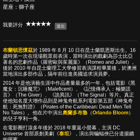
星座：獅子座
我要評分
布蘭頓思懷茲
於 1989 年 8 月 10 日在昆士蘭凱恩斯出生。16
歲時第一次在現場觀眾前表演，當時演出的戲劇為莎士比亞
著名的悲劇作品《羅密歐與茱麗葉》（Romeo and Juliet）。
後於 2010 年自昆士蘭理工大學修習表演課程畢業後，於澳洲
當地演出多部作品，隔年前往進美國追求演員夢。
2014 年是他演藝生涯中作品產量最多的一年，包括電影《黑
魔女：沉睡魔咒》（Maleficent）、《記憶傳承人：極樂謊
言》（The Giver）、《詭異訊》（The Signal）等片。真正
使他知名度大增作品則是神鬼奇航系列電影第五部《神鬼奇
航：死無對證》（Pirates of the Caribbean: Dead Men Tell
No Tales）。他在片中演出
奧蘭多布魯
（
Orlando Bloom
）
的兒子亨利一角。
在電影圈打滾多年後於 2018 年重返小螢幕，主演 DC
Universe 首部原創美劇《
泰坦
》，演出與蝙蝠俠已分道揚鑣
的羅賓。