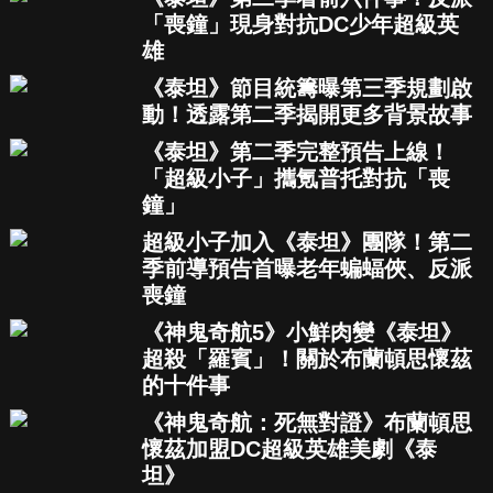
「喪鐘」現身對抗DC少年超級英
雄
《泰坦》節目統籌曝第三季規劃啟
動！透露第二季揭開更多背景故事
《泰坦》第二季完整預告上線！
「超級小子」攜氪普托對抗「喪
鐘」
超級小子加入《泰坦》團隊！第二
季前導預告首曝老年蝙蝠俠、反派
喪鐘
《神鬼奇航5》小鮮肉變《泰坦》
超殺「羅賓」！關於布蘭頓思懷茲
的十件事
《神鬼奇航：死無對證》布蘭頓思
懷茲加盟DC超級英雄美劇《泰
坦》