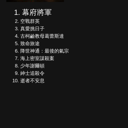
幕府將軍
空戰群英
真愛挑日子
古柯鹼教母葛蕾斯達
致命旅途
降世神通：最後的氣宗
海上密室謀殺案
少年謝爾頓
紳士追殺令
逝者不安息