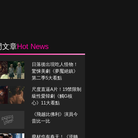
門文章
Hot News
日落後出現吃人怪物！
驚悚美劇《夢魘絕鎮》
第二季5大看點
尺度直逼A片！19禁限制
級性愛韓劇《觸G核
心》11大看點
《飛越比佛利》演員今
昔比一比
廢材也有春天！《逆轉