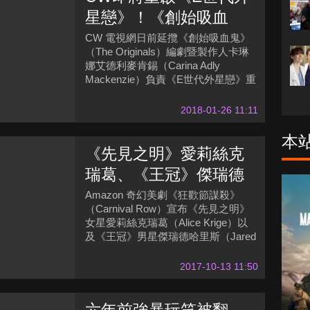
星戀》！《創始吸血
鬼》編劇負責開發
CW 電視網日前延攬《創始吸血鬼》
（The Originals）編劇暨製作人卡琳
娜艾德利麥肯錫（Carina Adly
Mackenzie）負責《E世代外星戀》重
啟項目。
2018-01-26 11:11
本
《先見之明》愛莉絲克
瑞葛、《王冠》傑瑞德
哈里斯加盟奇幻美劇
Amazon 奇幻美劇《狂歡節謀殺》
（Carnival Row）宣布《先見之明》
《狂歡節謀殺》
女星愛莉絲克瑞葛（Alice Krige）以
及《王冠》男星傑瑞德哈里斯（Jared
Harris）加盟演出。
2017-10-13 11:50