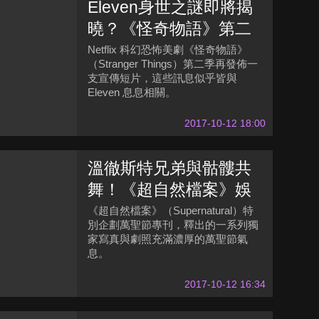
Eleven身世之謎即將揭
曉？《怪奇物語》第二
季宣傳短片反覆訊息不
Netflix 科幻恐怖美劇《怪奇物語》
（Stranger Things）第二季再發佈一
斷重現
支宣傳短片，這些訊息似乎皆與
Eleven 息息相關。
2017-10-12 18:00
溫徹斯特兄弟與骷髏共
舞！《超自然檔案》娛
樂週刊萬聖節特輯獨家
《超自然檔案》（Supernatural）特
別企劃萬聖節專刊，釋出的一系列獨
寫真釋出
家寫真與劇照充滿濃厚的萬聖節氣
息。
2017-10-12 16:34