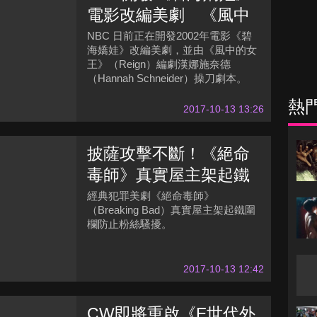
電影改編美劇 《風中
的女王》編劇執筆劇本
NBC 日前正在開發2002年電影《碧
海嬌娃》改編美劇，並由《風中的女
王》（Reign）編劇漢娜施奈德
（Hannah Schneider）操刀劇本。
熱
2017-10-13 13:26
披薩攻擊不斷！《絕命
毒師》真實屋主架起鐵
圍欄防狂粉
經典犯罪美劇《絕命毒師》
（Breaking Bad）真實屋主架起鐵圍
欄防止粉絲騷擾。
2017-10-13 12:42
CW即將重啟《E世代外