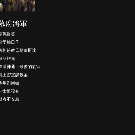
幕府將軍
空戰群英
真愛挑日子
古柯鹼教母葛蕾斯達
致命旅途
降世神通：最後的氣宗
海上密室謀殺案
少年謝爾頓
紳士追殺令
逝者不安息