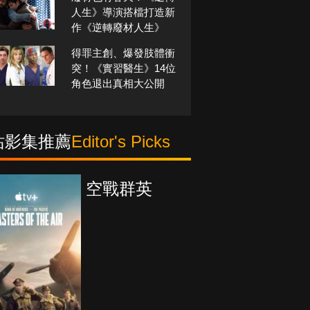
人生》導演搭檔打造新
作《逆轉廢材人生》
得罪主創、爆發肢體衝
突！《實習醫生》14位
角色退出真相大公開
站影集推薦
Editor's Picks
空戰群英