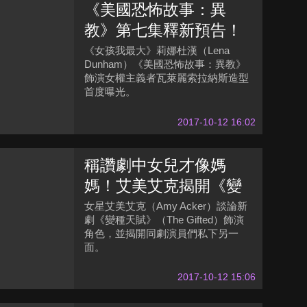
《美國恐怖故事：異
教》第七集釋新預告！
《女孩我最大》莉娜杜
《女孩我最大》莉娜杜漢（Lena
Dunham）《美國恐怖故事：異教》
漢劇中造型首曝光
飾演女權主義者瓦萊麗索拉納斯造型
首度曝光。
2017-10-12 16:02
稱讚劇中女兒才像媽
媽！艾美艾克揭開《變
種天賦》演員私下另一
女星艾美艾克（Amy Acker）談論新
劇《變種天賦》（The Gifted）飾演
面
角色，並揭開同劇演員們私下另一
面。
2017-10-12 15:06