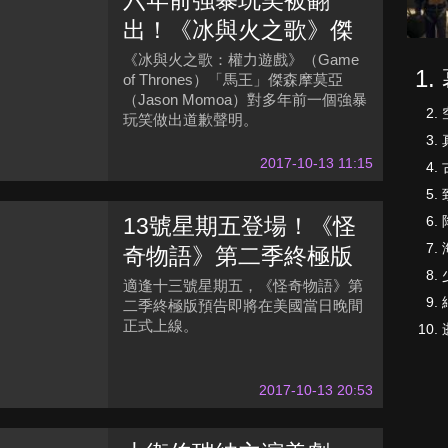
六年前強暴玩笑被翻
出！《冰與火之歌》傑
森摩莫亞真誠道歉
《冰與火之歌：權力遊戲》（Game
of Thrones）「馬王」傑森摩莫亞
（Jason Momoa）對多年前一個強暴
玩笑做出道歉聲明。
2017-10-13 11:15
13號星期五登場！《怪
奇物語》第二季終極版
預告即將釋出
適逢十三號星期五，《怪奇物語》第
二季終極版預告即將在美國當日晚間
正式上線。
2017-10-13 20:53