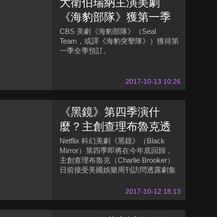
大衛伯瑞納主演美劇
《海豹部隊》獲第一季
全季預訂
CBS 美劇《海豹部隊》（Seal
Team，或譯《海豹突擊隊》）獲得第
一季全季預訂。
2017-10-13 10:26
《黑鏡》第四季演什
麼？主創查理布魯克透
露劇集細節
Netflix 科幻美劇《黑鏡》（Black
Mirror）第四季即將在今年底回歸，
主創查理布魯克（Charlie Brooker）
日前接受美國娛樂周刊訪問透露劇集
細節。
2017-10-12 18:13