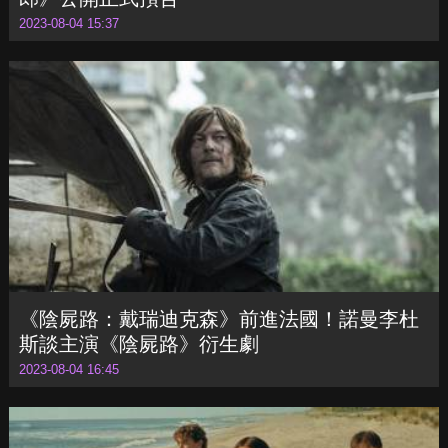
《陰屍路：戴瑞迪克森》前進法國！諾曼李杜
斯談主演《陰屍路》衍生劇
2023-08-04 16:45