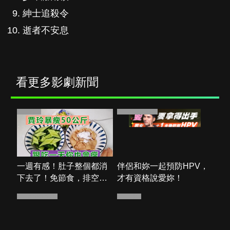
看更多影劇新聞
PR・新素簡
PR・台灣癌症基金會
一週有感！肚子整個都消
伴侶和妳一起預防HPV，
下去了！免節食，排空順
才有資格說愛妳！
暢就夠
PR・台灣癌症基金會
PR・新素簡
立即諮詢HPV！是對自己
檸檬搭配它，臉上斑點全
健康最好的投資，把握現
部消失了，小肚子都變平
在不嫌晚！
坦了
Recommended by