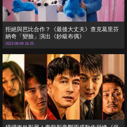
納奇「變臉」演出《鈔級布偶》
2023-08-09 16:25
橫掃海外影展！青龍影帝鄭雨盛動作巔峰《保
護者》153國瘋搶上映
2023-08-09 15:37