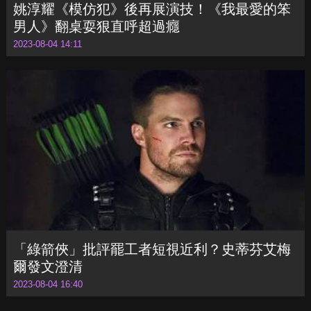
「綠箭俠」批評罷工者短視近利？史蒂芬艾梅
爾發文澄清
2023-08-04 16:40
«
65
66
67
68
69
70
»
熱門文章
Hot News