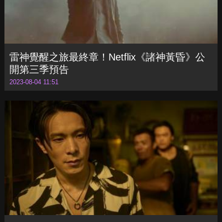
雷神覺醒之旅最終章！Netflix《諸神黃昏》公
開第三季預告
2023-08-04 11:51
姚淳耀《模仿犯》後再展演技！《我最愛的笨
男人》翻桌耍狠直呼超過癮
2023-08-04 14:11