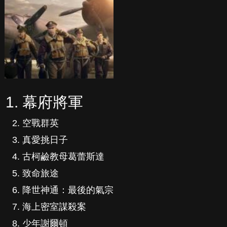
幕府將軍
空戰群英
真愛挑日子
古柯鹼教母葛蕾斯達
致命旅途
降世神通：最後的氣宗
海上密室謀殺案
少年謝爾頓
紳士追殺令
逝者不安息