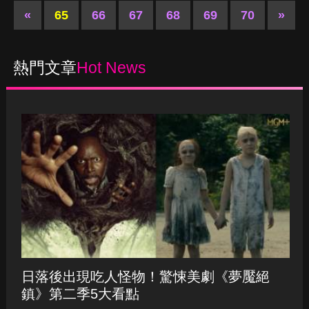
日落後出現吃人怪物！驚悚美劇《夢魘絕
鎮》第二季5大看點