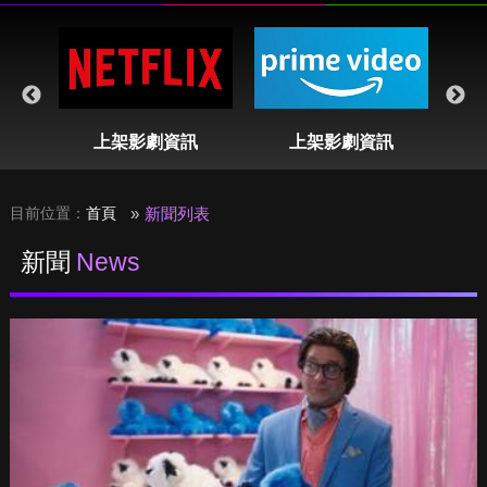
表
上架影劇資訊
上架影劇資訊
目前位置：
首頁
新聞列表
新聞
News
拒絕與芭比合作？《最後大丈夫》查克葛里芬