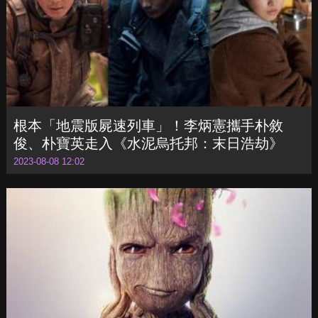
根本「地震版屍速列車」！李炳憲攜手朴敘
俊、朴寶英走入《水泥烏托邦：末日浩劫》
2023-08-08 12:02
漫威最萌英雄！Disney+原創短篇影集《我是
格魯特》第二季首曝預告