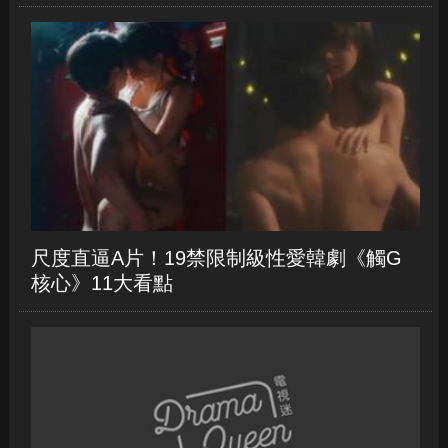
尺度直逼A片！19禁限制級性愛韓劇《觸G
核心》11大看點
《飛越比佛利》演員今昔比一比