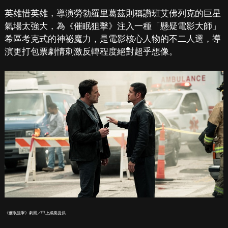
英雄惜英雄，導演勞勃羅里葛茲則稱讚班艾佛列克的巨星
氣場太強大，為《催眠狙擊》注入一種「懸疑電影大師」
希區考克式的神祕魔力，是電影核心人物的不二人選，導
演更打包票劇情刺激反轉程度絕對超乎想像。
《催眠狙擊》劇照／甲上娛樂提供