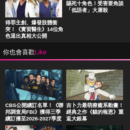
賜死十角色！受害要角談
「低語者」大屠殺
得罪主創、爆發肢體衝
突！《實習醫生》14位角
色退出真相大公開
你也會喜歡
Like
CBS公開續訂名單！《聯
吉卜力最萌療癒系動畫！
邦調查局FBI》獲得三季
經典之作《貓的報恩》重
續訂播至2026-2027季度
返大銀幕