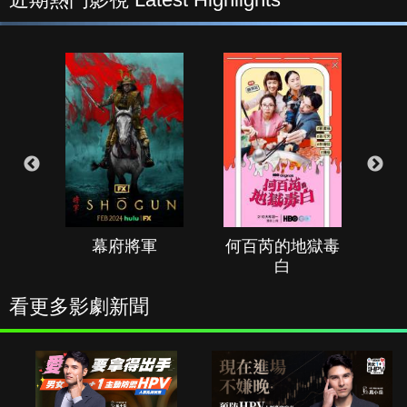
幕府將軍
何百芮的地獄毒
白
看更多影劇新聞