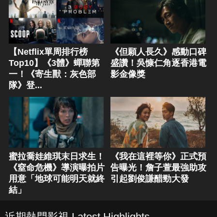
【Netflix單周排行榜
《但願人長久》感動口碑
Top10】《3體》蟬聯第
盛讚！吳慷仁角逐香港電
一！《寄生獸：灰色部
影金像獎
隊》登...
蜜拉喬娃維琪末日求生！
《我在這裡等你》正式預
《窒命危機》導演曝拍片
告曝光！詹子萱最強助攻
用意「地球可能明天就終
引起劉俊謙醋勁大發
結」
近期熱門影視 Latest Highlights