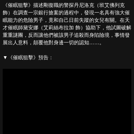
《催眠狙擊》描述剛復職的警探丹尼洛克（班艾佛列克
飾）在調查一宗銀行搶案的過程中，發現一名具有強大催
眠能力的危險男子，竟和自己日前失蹤的女兒有關。在天
才催眠師黛安娜（艾莉絲布拉加 飾）協助下，他試圖破解
重重謎團，反而讓他們被該男子追殺而身陷險境，事情發
展出人意料，顛覆他對身邊一切的認知……。
▼《催眠狙擊》預告：