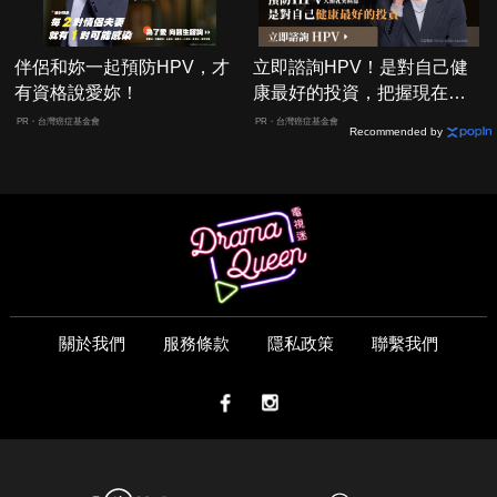
伴侶和妳一起預防HPV，才
立即諮詢HPV！是對自己健
有資格說愛妳！
康最好的投資，把握現在不
嫌晚！
PR・台灣癌症基金會
PR・台灣癌症基金會
Recommended by
關於我們
服務條款
隱私政策
聯繫我們