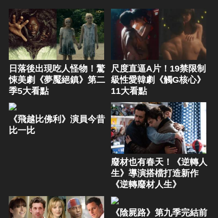
日落後出現吃人怪物！驚
尺度直逼A片！19禁限制
悚美劇《夢魘絕鎮》第二
級性愛韓劇《觸G核心》
季5大看點
11大看點
《飛越比佛利》演員今昔
比一比
廢材也有春天！《逆轉人
生》導演搭檔打造新作
《逆轉廢材人生》
《陰屍路》第九季完結前