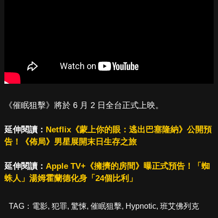
《催眠狙擊》將於 6 月 2 日全台正式上映。
延伸閱讀：
Netflix《蒙上你的眼：逃出巴塞隆納》公開預
告！《佈局》男星展開末日生存之旅
延伸閱讀：
Apple TV+《擁擠的房間》曝正式預告！「蜘
蛛人」湯姆霍蘭德化身「24個比利」
TAG：
電影
,
犯罪
,
驚悚
,
催眠狙擊
,
Hypnotic
,
班艾佛列克