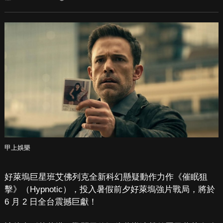
甲上娛樂
好萊塢巨星班艾佛列克全新科幻懸疑動作力作《催眠狙
擊》（Hypnotic），投入暑假前夕好萊塢強片戰局，將於
6 月 2 日全台震撼巨獻！