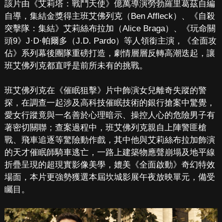
該片由《艾莉塔：戰鬥天使》億萬導演勞勃羅里葛茲自編
自導，集結金獎得主班艾佛列克（Ben Affleck）、《自殺
突擊隊：集結》艾莉絲布拉加（Alice Braga）、《玩命關
頭9》J·D·帕爾多（J.D. Pardo）等人領銜主演，《全面攻
佔》系列幕後團隊重磅打造，劇情層層反轉高潮迭起，讓
班艾佛列克都直呼是前所未有的挑戰。
班艾佛列克在《催眠狙擊》片中飾演女兒離奇失蹤的警
探，在調查一起涉及高科技催眠技術的銀行搶案中驚覺，
愛女行蹤竟與一名善於心理暗示、操控人心的危險男子有
著密切關聯；查案過程中，班艾佛列克親自上陣警匪槍
戰、飛車追逐等驚險動作戲，其中他與艾莉絲布拉加飾演
的天才催眠師騎車逃亡，一路上建築物應聲崩塌及地平線
折疊呈現的超現實影像美學，媲美《全面啟動》奇幻特效
場面，本片更強勢獲選本屆坎城影展午夜放映單元，備受
矚目。