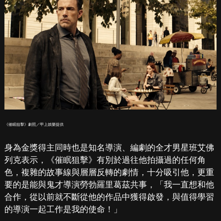
《催眠狙擊》劇照／甲上娛樂提供
身為金獎得主同時也是知名導演、編劇的全才男星班艾佛
列克表示，《催眠狙擊》有別於過往他拍攝過的任何角
色，複雜的故事線與層層反轉的劇情，十分吸引他，更重
要的是能與鬼才導演勞勃羅里葛茲共事，「我一直想和他
合作，從以前就不斷從他的作品中獲得啟發，與值得學習
的導演一起工作是我的使命！」