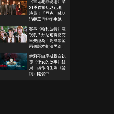
《重返犯罪現場》第
21季首播紀念已逝
演員！「尼克」喊話
請觀眾備好衛生紙
客串《哈利波特》電
視劇？丹尼爾雷德克
里夫認為「高層希望
兩個版本劃清界線」
伊莉莎白摩斯親自執
導《使女的故事》結
局！續作衍生劇《證
詞》開發中