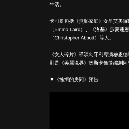
生活。
卡司群包括《無恥家庭》女星艾美羅森（
（Emma Laird）、《洛基》莎夏蓮
（Christopher Abbott）等人。
《女人碎片》導演匈牙利導演穆恩德秋柯諾
則是《美麗境界》奧斯卡獲獎編劇阿奇瓦高
▼《擁擠的房間》預告：