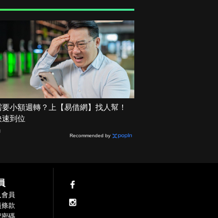
需要小額週轉？上【易借網】找人幫！
快速到位
網
Recommended by
員
入會員
員條款
記密碼