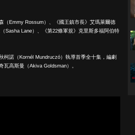
Emmy Rossum）、《國王鎮市長》艾瑪萊爾德
恩（Sasha Lane）、《第22條軍規》克里斯多福阿伯特
（Kornél Mundruczó）執導首季全十集，編劇
斯曼（Akiva Goldsman）。