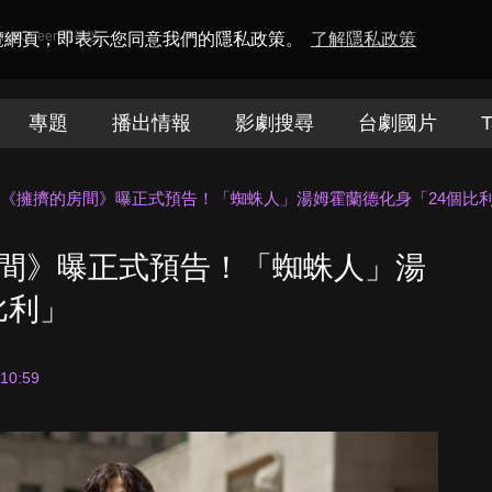
amaQueen電視迷
瀏覽網頁，即表示您同意我們的隱私政策。
了解隱私政策
專題
播出情報
影劇搜尋
台劇國片
T
 TV+《擁擠的房間》曝正式預告！「蜘蛛人」湯姆霍蘭德化身「24個比
擠的房間》曝正式預告！「蜘蛛人」湯
比利」
 10:59