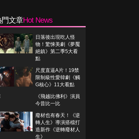
熱門文章
Hot News
日落後出現吃人怪
物！驚悚美劇《夢魘
絕鎮》第二季5大看
點
尺度直逼A片！19禁
限制級性愛韓劇《觸
G核心》11大看點
《飛越比佛利》演員
今昔比一比
廢材也有春天！《逆
轉人生》導演搭檔打
造新作《逆轉廢材人
生》