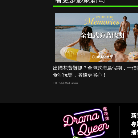
出國花費難抓？全包式海島假期，一價
食宿玩樂，省錢更省心！
PR・Club Med Taiwan
新
專
播