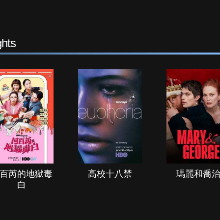
hts
百芮的地獄毒
高校十八禁
瑪麗和喬
白