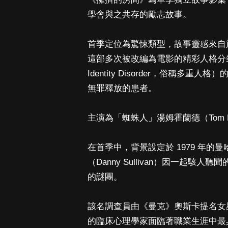
學會與之共存的勵志故事。
首季定位為驚悚類型，故事靈感來自於小說《24
這部多次被改編為電影的精彩人格分裂題材
Identity Disorder，俗稱
無罪釋放的患者。
主演為「蜘蛛人」湯姆霍蘭德（Tom Ho
在首季中，背景設定於 1979 年
（Danny Sullivan）因一起
的謎團。
該名調查員由《曼克》奧斯卡提名女星亞曼
的臨床心理學家面臨著職業生涯中最