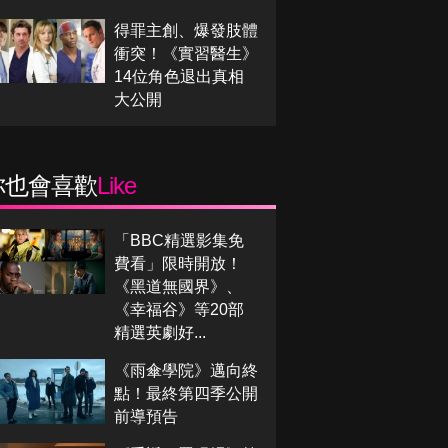
得罪主創、爆發肢體
衝突！《實習醫生》
14位角色退出真相
大公開
你也會喜歡
Like
「BBC精選影集免
費看」限時開放！
《黑道無國界》、
《幸福谷》等20部
精選英劇好...
《雨傘學院》邁向終
點！最終第四季公開
前導預告