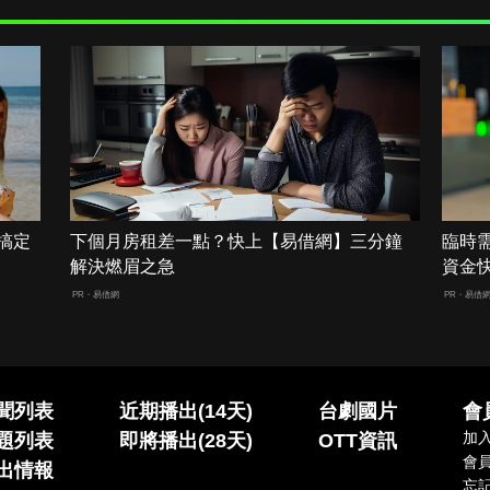
搞定
下個月房租差一點？快上【易借網】三分鐘
臨時
解決燃眉之急
資金
PR・易借網
PR・易借
聞列表
近期播出(14天)
台劇國片
會
加
題列表
即將播出(28天)
OTT資訊
會
出情報
忘