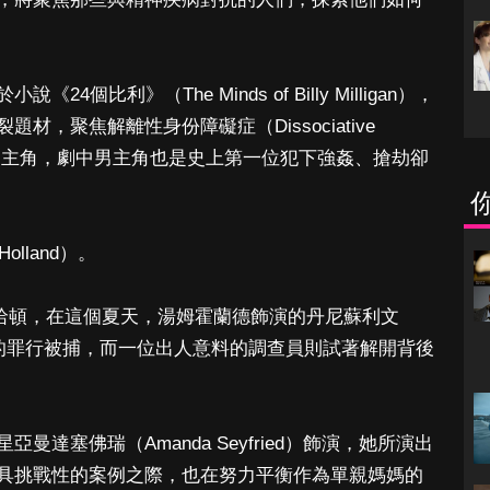
個比利》（The Minds of Billy Milligan），
，聚焦解離性身份障礙症（Dissociative
多重人格）的主角，劇中男主角也是史上第一位犯下強姦、搶劫卻
lland）。
的曼哈頓，在這個夏天，湯姆霍蘭德飾演的丹尼蘇利文
駭人聽聞的罪行被捕，而一位出人意料的調查員則試著解開背後
達塞佛瑞（Amanda Seyfried）飾演，她所演出
具挑戰性的案例之際，也在努力平衡作為單親媽媽的