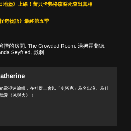
集《末日地堡》上線！蕾貝卡弗格森誓死查出真相
《怪奇物語》最終第五季
擁擠的房間
,
The Crowded Room
,
湯姆霍蘭德
,
nda Seyfried
,
戲劇
atherine
Queen電視迷編輯，在社群上會以「史塔克」為名出沒。為什
我愛《冰與火》！