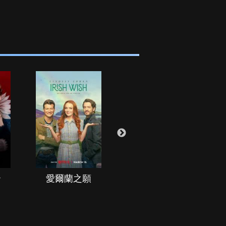
治
愛爾蘭之願
空戰群英