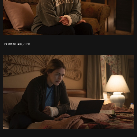
《東城夢魘》劇照／HBO