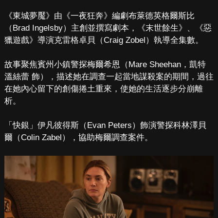
《東城夢魘》由《一夜狂奔》編劇布萊德英格爾斯比
（Brad Ingelsby）主創並撰寫劇本，《末世餘生》、《惡
獵遊戲》導演克雷格卓貝（Craig Zobel）執導全集數。
故事聚焦賓州小鎮警探梅爾希恩（Mare Sheehan，凱特
溫絲蕾 飾），描述她在調查一起當地謀殺案的期間，過往
在她內心留下的創傷捲土重來，使她的生活逐步分崩離
析。
「快銀」伊凡彼得斯（Evan Peters）飾演警探科林澤貝
爾（Colin Zabel），協助梅爾調查案件。