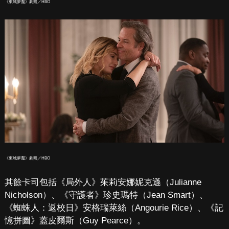
《東城夢魘》劇照／HBO
《東城夢魘》劇照／HBO
其餘卡司包括《局外人》茱莉安娜妮克遜（Julianne
Nicholson）、《守護者》珍史瑪特（Jean Smart）、
《蜘蛛人：返校日》安格瑞萊絲（Angourie Rice）、《記
憶拼圖》蓋皮爾斯（Guy Pearce）。