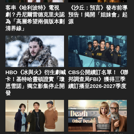
客串《哈利波特》電視
《沙丘：預言》發布前導
劇？丹尼爾雷德克里夫認
預告！揭開「姐妹會」起
為「高層希望兩個版本劃
源
清界線」
HBO《冰與火》衍生劇喊
CBS公開續訂名單！《聯
卡！基特哈靈頓證實「瓊
邦調查局FBI》獲得三季
恩雪諾」獨立影集停止開
續訂播至2026-2027季度
發