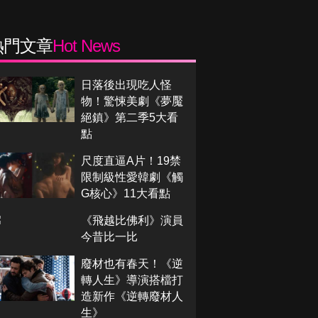
熱門文章
Hot News
日落後出現吃人怪
物！驚悚美劇《夢魘
絕鎮》第二季5大看
點
尺度直逼A片！19禁
限制級性愛韓劇《觸
G核心》11大看點
《飛越比佛利》演員
今昔比一比
廢材也有春天！《逆
轉人生》導演搭檔打
造新作《逆轉廢材人
生》