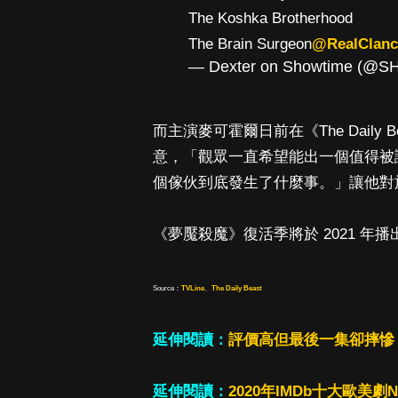
The Koshka Brotherhood
The Brain Surgeon
@RealClan
— Dexter on Showtime (@S
而主演麥可霍爾日前在《The Dail
意，「觀眾一直希望能出一個值得被
個傢伙到底發生了什麼事。」讓他對
《夢魘殺魔》復活季將於 2021 年播
Source：
TVLine
、
The Daily Beast
延伸閱讀：
評價高但最後一集卻摔慘
延伸閱讀：
2020年IMDb十大歐美劇