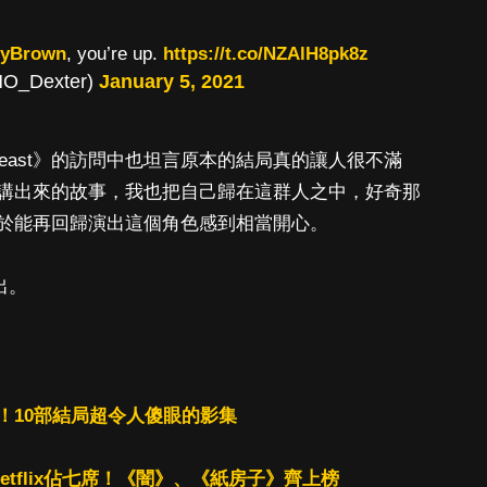
cyBrown
, you’re up.
https://t.co/NZAlH8pk8z
HO_Dexter)
January 5, 2021
y Beast》的訪問中也坦言原本的結局真的讓人很不滿
講出來的故事，我也把自己歸在這群人之中，好奇那
於能再回歸演出這個角色感到相當開心。
出。
！10部結局超令人傻眼的影集
Netflix佔七席！《闇》、《紙房子》齊上榜