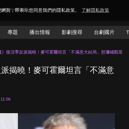
amaQueen電視迷
瀏覽網頁，即表示您同意我們的隱私政策。
了解隱私政策
專題
播出情報
影劇搜尋
台劇國片
T
魔》復活季反派揭曉！麥可霍爾坦言「不滿意大結局」想彌補觀眾
反派揭曉！麥可霍爾坦言「不滿意
 11:06