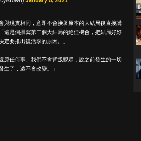
ncyBrown)
January 5, 2021
會與現實相同，意即不會接著原本的大結局後直接講
「這是個撰寫第二個大結局的絕佳機會，把結局好好
決定要推出復活季的原因。」
還原任何事。我們不會背叛觀眾，說之前發生的一切
發生了，這不會改變。」