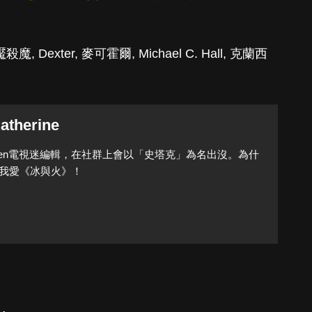
魘殺魔
,
Dexter
,
麥可霍爾
,
Michael C. Hall
,
克蘭西
atherine
Queen電視迷編輯，在社群上會以「史塔克」為名出沒。為什
我愛《冰與火》！