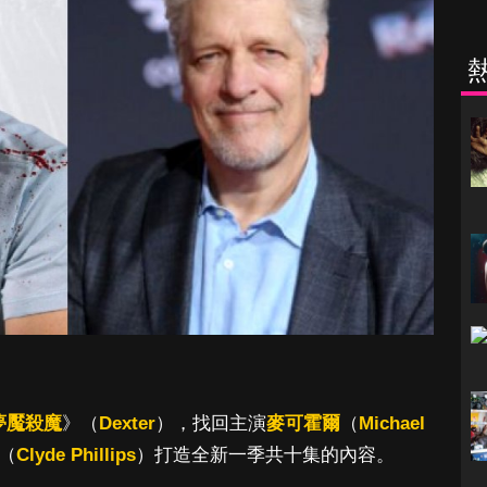
夢魘殺魔
》（
Dexter
），找回主演
麥可霍爾
（
Michael
（
Clyde Phillips
）打造全新一季共十集的內容。