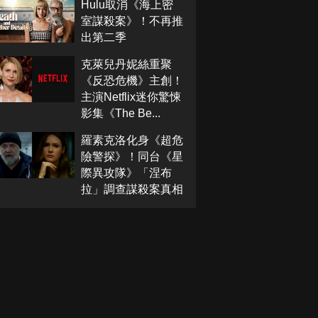
Hulu取消《海上密
室謀殺案》！不再推
出第二季
克萊兒丹妮絲重聚
《反恐危機》主創！
主演Netflix迷你驚悚
影集《The Be...
羅素克洛化身《超危
險警探》！同台《星
際異攻隊》「涅布
拉」調查謀殺案真相