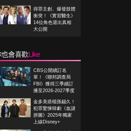
得罪主創、爆發肢體
衝突！《實習醫生》
14位角色退出真相
大公開
你也會喜歡
Like
CBS公開續訂名
單！《聯邦調查局
FBI》獲得三季續訂
播至2026-2027季度
金多美搭檔孫錫久！
犯罪驚悚韓劇《血謎
拼圖》2025年獨家
上線Disney+