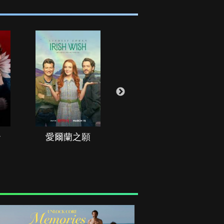
治
愛爾蘭之願
空戰群英