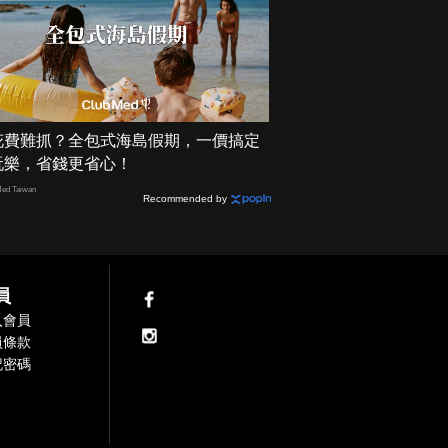
花費難抓？全包式海島假期，一價搞定
玩樂，省錢更省心！
ed Taiwan
Recommended by
員
入會員
員條款
記密碼