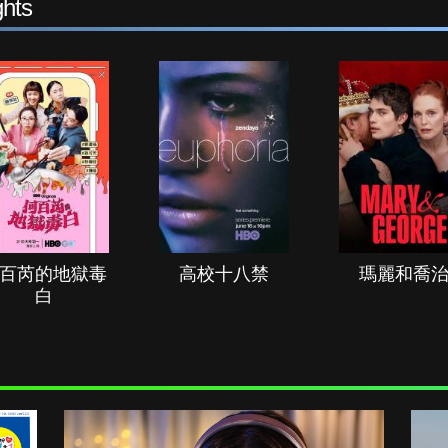
hts
百芮的地獄毒
高校十八禁
瑪麗和喬
白