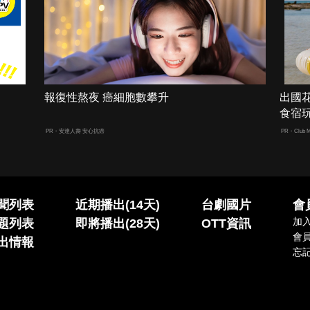
報復性熬夜 癌細胞數攀升
出國
食宿
PR・安達人壽 安心抗癌
PR・Club M
聞列表
近期播出(14天)
台劇國片
會
加
題列表
即將播出(28天)
OTT資訊
會
出情報
忘