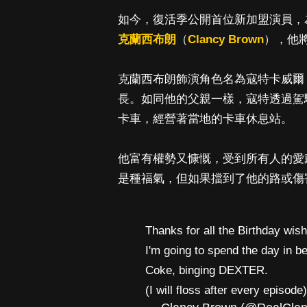
如今，復活季公開首位新加盟演員，為《刺
克蘭西布朗
（
Clancy Brown
），他
克蘭西布朗飾演角色名為寇特卡威爾（Ku
長。如同他的父親一樣，寇特透過駕
卡車，經營著當地的卡車休息站。
他富有權勢又慷慨，受到所有人的愛
是種福氣，但如果擋到了他的路或傷
Thanks for all the Birthday wish
I'm going to spend the day in b
Coke, binging DEXTER.
(I will floss after every episode)