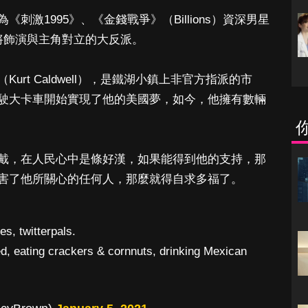
激1995》、《金錢戰爭》（Billions）資深男星
將飾演與主角對立的大反派。
rt Caldwell），是鐵湖小鎮上非官方指派的市
駛大卡車開始實現了他的美國夢，如今，他擁有數輛
戴，在人民心中是條好漢，如果能得到他的支持，那
害了他所關心的任何人，那麼就得自求多福了。
es, twitterpals.
ed, eating crackers & cornnuts, drinking Mexican