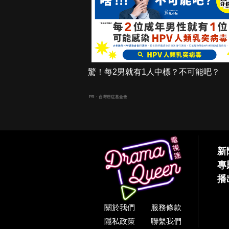
驚！每2男就有1人中標？不可能吧？
PR・台灣癌症基金會
新
專
播
關於我們
服務條款
隱私政策
聯繫我們