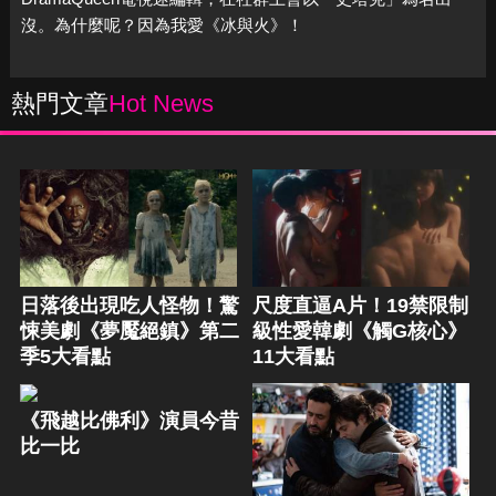
沒。為什麼呢？因為我愛《冰與火》！
熱門文章
Hot News
日落後出現吃人怪物！驚
尺度直逼A片！19禁限制
悚美劇《夢魘絕鎮》第二
級性愛韓劇《觸G核心》
季5大看點
11大看點
《飛越比佛利》演員今昔
比一比