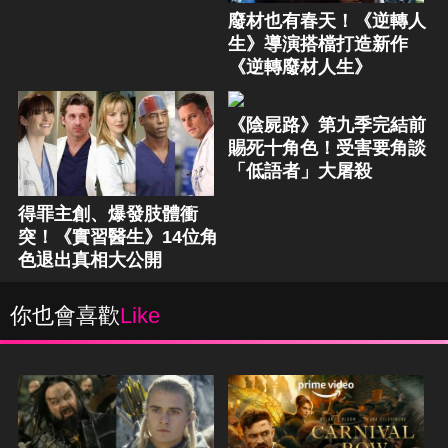
廢材也有春天！《逆轉人
生》導演搭檔打造新作
《逆轉廢材人生》
《陰屍路》第九季完結前
賜死十角色！受害要角談
「低語者」大屠殺
得罪主創、爆發肢體衝
突！《實習醫生》14位角
色退出真相大公開
你也會喜歡
Like