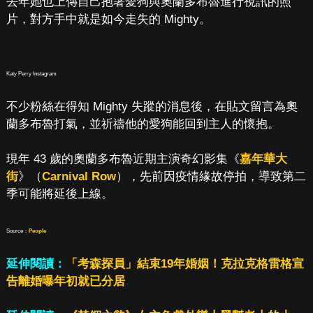
去年她也上傳自己抱著愛狗與奧蘭多布魯進行視訊的照
片，對方手中就是如今走失的 Mighty。
Katy Perry Instagram
不少粉絲在得知 Mighty 失蹤的消息後，在貼文留言為奧
蘭多布魯打氣，並祈禱他的愛狗能回到主人的懷抱。
現年 43 歲的奧蘭多布魯近期主演奇幻影集《
嘉年華大
街
》（
Carnival Row
），先前因疫情緣故停拍，導致第二
季可能將延後上線。
Source：
People
延伸閱讀：
「考森探員」結束19年婚姻！克拉克格雷格宣
告離婚曝年初就已分居