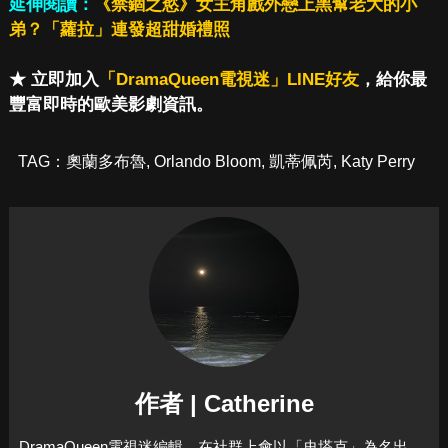
延伸閱讀：
《禁錮之慾》女主角戲外戀上黑幫老大的小
弟？「蘿拉」連發超甜婚禮照
★ 立即加入
「DramaQueen電視迷」LINE好友
，給你最
豐富即時的歐美影劇資訊。
TAG：
奧蘭多布魯
,
Orlando Bloom
,
凱蒂佩芮
,
Katy Perry
作者 | Catherine
DramaQueen電視迷編輯，在社群上會以「史塔克」為名出