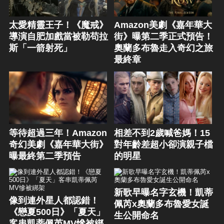
太愛精靈王子！《魔戒》
Amazon美劇《嘉年華大
導演自肥加戲當被勒苟拉
街》曝第二季正式預告！
斯「一箭射死」
奧蘭多布魯走入奇幻之旅
最終章
等待超過三年！Amazon
相差不到2歲喊爸媽！15
奇幻美劇《嘉年華大街》
對年齡差超小卻演親子檔
曝最終第二季預告
的明星
新歌早曝名字玄機！凱蒂
像到連外星人都認錯！
佩芮x奧蘭多布魯愛女誕
《戀夏500日》「夏天」
生公開命名
客串凱蒂佩芮MV慘被綁