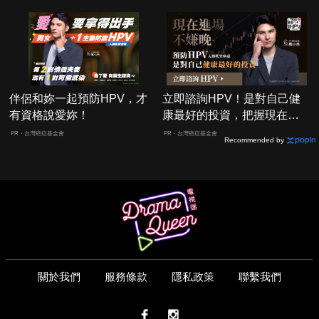
伴侶和妳一起預防HPV，才
立即諮詢HPV！是對自己健
有資格說愛妳！
康最好的投資，把握現在不
嫌晚！
PR・台灣癌症基金會
PR・台灣癌症基金會
Recommended by
關於我們
服務條款
隱私政策
聯繫我們