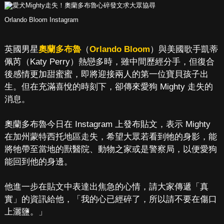
Orlando Bloom Instagram
英國男星
奧蘭多布魯
（
Orlando Bloom
）與美國歌手凱蒂
佩芮（Katy Perry）熱戀多時，雖中間歷經分手，但復合
後感情更加甜蜜蜜，即將迎接兩人的第一位寶貝孩子出
生。但在充滿喜悅的時刻下，卻傳來愛狗 Mighty 走失的
消息。
奧蘭多布魯今日在 Instagram 上發布貼文，表示 Mighty
在加州蒙特西托地區走失，希望大眾若看到牠的身影，能
將牠帶至當地的獸醫院、動物之家或是警察局，以便愛狗
能回到他的身邊。
他進一步在貼文中表達出焦急的心情，請大家傳遞「真
實」的資訊給他，「我的心已經碎了，所以請不要在傷口
上灑鹽。」